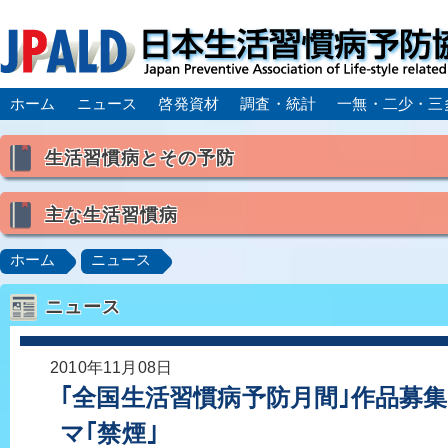
ホーム
ニュース
啓発資材
調査・統計
一無・二少・三
生活習慣病とその予防
生活習慣病とは
主な生活習慣病
喫煙
食生活
飲酒
身体活動・運動不足
高血圧
脂質異常症（高脂血症）
糖尿病
CK
ホーム
ニュース
肥満症／メタボリックシンドローム
動脈硬化
心
ニュース
脂肪肝／NAFLD／NASH
アルコール肝疾患
CO
ロコモティブシンドローム／サルコペニア／フレイル
2010年11月08日
｢全国生活習慣病予防月間｣作品募集 
マ｢禁煙｣