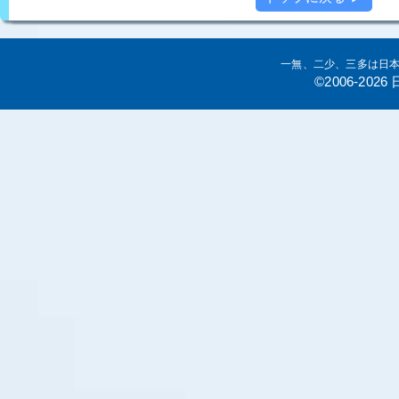
一無、二少、三多は日
©2006-20