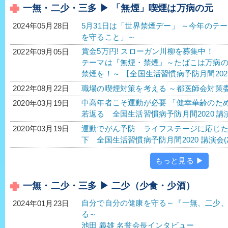
一無・二少・三多 ▶ 「無煙」喫煙は万病の元
5月31日は「世界禁煙デー」 ～今年のテ
2024年05月28日
を守ること」～
賞金5万円! スローガン川柳を募集中！
2022年09月05日
テーマは『無煙・禁煙』～たばこは万病
禁煙を！～ 【全国生活習慣病予防月間202
職場の喫煙対策を考える ～都医師会対策
2022年08月22日
中高年者こそ運動が必要 「健幸華齢のた
2020年03月19日
若返る 全国生活習慣病予防月間2020 講演
運動でがん予防 ライフステージに応じ
2020年03月19日
下 全国生活習慣病予防月間2020 講演会(2
もっと見る ▶
一無・二少・三多 ▶ 二少（少食・少酒）
自分で自分の健康を守る～『一無、二少
2024年01月23日
る～
池田 義雄 名誉会長インタビュー