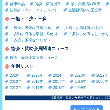
健康食品
健診・保健指導
厚生労働省の調査
抗加齢（アンチエイジング）
生活習慣病の医療費
一無・二少・三多
「無煙」喫煙は万病の元
「少酒」お酒はほどほどに
「多動」身体を活発に動かす
「多休」休養をしっかり
「多接」多様なつながり
協会・賛助会員関連ニュース
協会・会員企業関連ニュース
年別リスト
2026年
2025年
2024年
2023年
2022年
2019年
2018年
2017年
2016年
2015年
2012年
2011年
2010年
2009年
掲載記事・図表の無断転用を禁じます。©2006
トップに戻る ▶