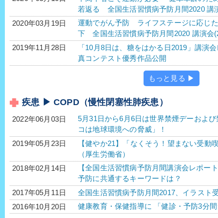
若返る 全国生活習慣病予防月間2020 講演
運動でがん予防 ライフステージに応じ
2020年03月19日
下 全国生活習慣病予防月間2020 講演会(2
「10月8日は、糖をはかる日2019」講演
2019年11月28日
真コンテスト優秀作品公開
もっと見る ▶
疾患 ▶ COPD（慢性閉塞性肺疾患）
5月31日から6月6日は世界禁煙デーおよ
2022年06月03日
コは地球環境への脅威」！
【健やか21】「なくそう！望まない受動喫
2019年05月23日
（厚生労働省）
【全国生活習慣病予防月間講演会レポー
2018年02月14日
予防に共通するキーワードは？
全国生活習慣病予防月間2017、イラスト
2017年05月11日
健康教育・保健指導に 「健診・予防3分間
2016年10月20日