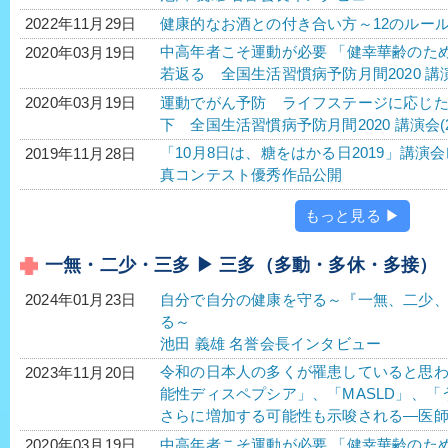
健康的なお酒との付き合い方～12のルー
2022年11月29日
中高年者こそ運動が必要 「健幸華齢のた
2020年03月19日
若返る 全国生活習慣病予防月間2020 講演
運動でがん予防 ライフステージに応じ
2020年03月19日
下 全国生活習慣病予防月間2020 講演会(2
「10月8日は、糖をはかる日2019」講演
2019年11月28日
真コンテスト優秀作品公開
もっと見る ▶
一無・二少・三多 ▶ 三多（多動・多休・多接）
自分で自分の健康を守る～『一無、二少
2024年01月23日
る～
池田 義雄 名誉会長インタビュー
令和の日本人の多くが罹患していると思わ
2023年11月20日
能性ディスペプシア」、「MASLD」、「う
さらに増加する可能性も示唆される―医師
中高年者こそ運動が必要 「健幸華齢のた
2020年03月19日