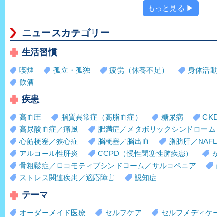
もっと見る ▶
ニュースカテゴリー
生活習慣
喫煙
孤立・孤独
疲労（休養不足）
身体活
飲酒
疾患
高血圧
脂質異常症（高脂血症）
糖尿病
CK
高尿酸血症／痛風
肥満症／メタボリックシンドローム
心筋梗塞／狭心症
脳梗塞／脳出血
脂肪肝／NAFL
アルコール性肝炎
COPD（慢性閉塞性肺疾患）
骨粗鬆症／ロコモティブシンドローム／サルコペニア
ストレス関連疾患／適応障害
認知症
テーマ
オーダーメイド医療
セルフケア
セルフメディケ