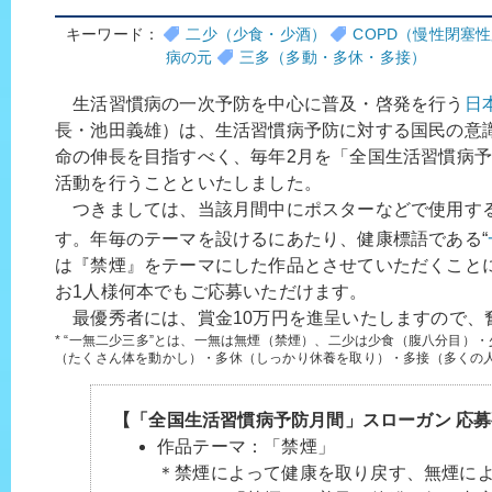
キーワード：
二少（少食・少酒）
COPD（慢性閉塞
病の元
三多（多動・多休・多接）
生活習慣病の一次予防を中心に普及・啓発を行う
日
長・池田義雄）は、生活習慣病予防に対する国民の意
命の伸長を目指すべく、毎年2月を「全国生活習慣病
活動を行うことといたしました。
つきましては、当該月間中にポスターなどで使用す
す。年毎のテーマを設けるにあたり、健康標語である“
は『禁煙』をテーマにした作品とさせていただくこと
お1人様何本でもご応募いただけます。
最優秀者には、賞金10万円を進呈いたしますので、
* “一無二少三多”とは、一無は無煙（禁煙）、二少は少食（腹八分目）
（たくさん体を動かし）・多休（しっかり休養を取り）・多接（多くの
【「全国生活習慣病予防月間」スローガン 応
作品テーマ：「禁煙」
＊禁煙によって健康を取り戻す、無煙に