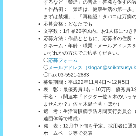
するなど「禁煙」の普及・啓発を促す内
＊作品例：「禁煙は、健康生活の第一歩
まずは禁煙」、「再確認！タバコは万病
応募資格：どなたでも
文字数：1作品20字以内。お1人様につき
応募方法：作品とともに、応募者の住所
クネーム・年齢・職業・メールアドレス
いずれかの方法でご応募ください。
◯
応募フォーム
◯
メールアドレス（slogan@seikatsusyuk
◯Fax 03-5521-2883
募集期間：平成22年11月4日〜12月5日
表 彰：最優秀賞1名・10万円、優秀賞3
干名・（関連本『ドクター佐々木のいっ
ませんか？』佐々木温子著・ほか）
選 考：生活習慣病予防月間実行委員会
連団体等で構成）
発 表：12月中下旬を予定。採用者に通
ホームページ等で発表