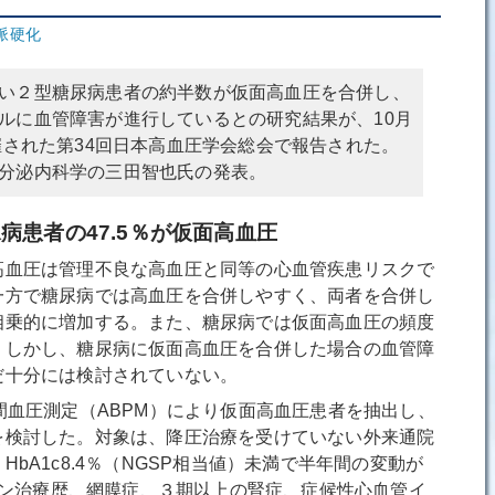
脈硬化
い２型糖尿病患者の約半数が仮面高血圧を合併し、
ルに血管障害が進行しているとの研究結果が、10月
開催された第34回日本高血圧学会総会で報告された。
分泌内科学の三田智也氏の発表。
病患者の47.5％が仮面高血圧
血圧は管理不良な高血圧と同等の心血管疾患リスクで
一方で糖尿病では高血圧を合併しやすく、両者を合併し
相乗的に増加する。また、糖尿病では仮面高血圧の頻度
。しかし、糖尿病に仮面高血圧を合併した場合の血管障
だ十分には検討されていない。
血圧測定（ABPM）により仮面高血圧患者を抽出し、
を検討した。対象は、降圧治療を受けていない外来通院
bA1c8.4％（NGSP相当値）未満で半年間の変動が
スリン治療歴、網膜症、３期以上の腎症、症候性心血管イ