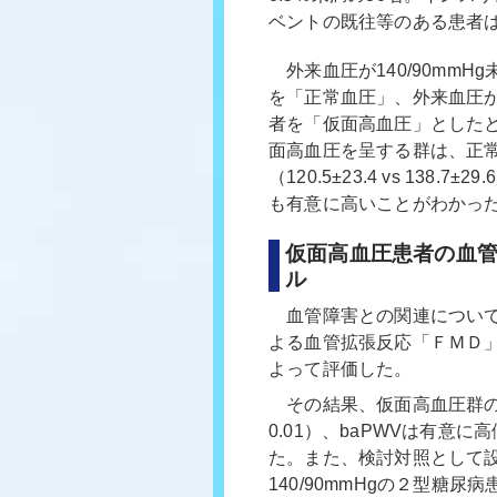
ベントの既往等のある患者
外来血圧が140/90mmHg
を「正常血圧」、外来血圧が14
者を「仮面高血圧」としたとこ
面高血圧を呈する群は、正
（120.5±23.4 vs 138.7
も有意に高いことがわかった
仮面高血圧患者の血
ル
血管障害との関連について
よる血管拡張反応「ＦＭＤ」
よって評価した。
その結果、仮面高血圧群の
0.01）、baPWVは有意
た。また、検討対照として
140/90mmHgの２型糖