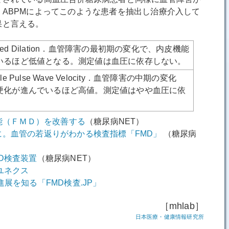
ABPMによってこのような患者を抽出し治療介入して
果と言える。
diated Dilation．血管障害の最初期の変化で、内皮機能
いるほど低値となる。測定値は血圧に依存しない。
ankle Pulse Wave Velocity．血管障害の中期の変化
硬化が進んでいるほど高値。測定値はやや血圧に依
機能（ＦＭＤ）を改善する
（糖尿病NET）
に。血管の若返りがわかる検査指標「FMD」
（糖尿病
D検査装置
（糖尿病NET）
ユネクス
展を知る「FMD検査.JP」
［mhlab］
日本医療・健康情報研究所