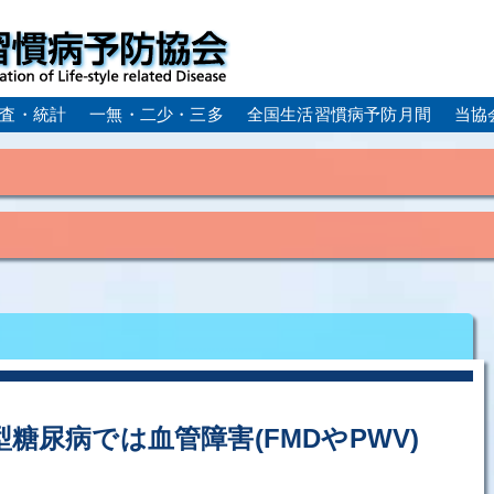
査・統計
一無・二少・三多
全国生活習慣病予防月間
当協
身体活動・運動不足
疲労（休養不足）
孤立・孤独
血症）
糖尿病
CKD（慢性腎臓病）
高尿酸血症／痛
ーム
動脈硬化
心筋梗塞
狭心症
脳梗塞
アルコール肝疾患
COPD（慢性閉塞性肺疾患）
肺がん
ルコペニア／フレイル
歯周病
糖尿病では血管障害(FMDやPWV)