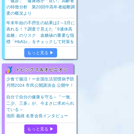
「健診」 健康感が「良い」高齢者
の特徴分析 第20回中高年者縦断調
査の概況より
年末年始の不摂生の結果は2～3月に
表れる！？調査で見えた「9連休高
血糖」のリスク 血糖値の重要な指
標「HbA1c」をチェックして対策を
もっと見る ▶
トピックス＆オピニオン
少食で腸活！ー全国生活習慣病予防
月間2024 市民公開講演会 公開中！
自分で自分の健康を守る～『一無、
二少、三多』が、今まさに求められ
ている～
池田 義雄 名誉会長インタビュー
もっと見る ▶