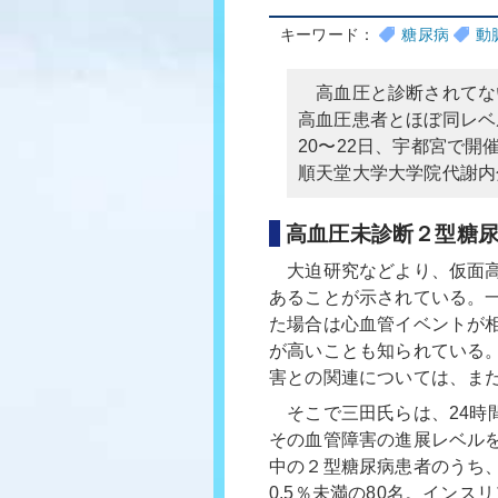
キーワード：
糖尿病
動
高血圧と診断されてな
高血圧患者とほぼ同レベ
20〜22日、宇都宮で
順天堂大学大学院代謝内
高血圧未診断２型糖尿
大迫研究などより、仮面高
あることが示されている。
た場合は心血管イベントが
が高いことも知られている
害との関連については、ま
そこで三田氏らは、24時間
その血管障害の進展レベル
中の２型糖尿病患者のうち、H
0.5％未満の80名。イン