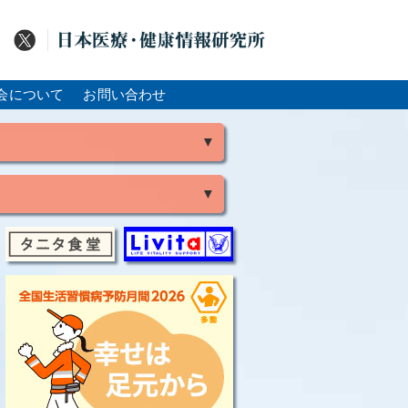
会について
お問い合わせ
▼
▼
風
脳出血
大腸がん
骨粗鬆症