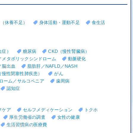
労（休養不足）
身体活動・運動不足
食生活
血症）
糖尿病
CKD（慢性腎臓病）
／メタボリックシンドローム
動脈硬化
／脳出血
脂肪肝／NAFLD／NASH
D（慢性閉塞性肺疾患）
がん
ローム／サルコペニア
歯周病
認知症
フケア
セルフメディケーション
トクホ
厚生労働省の調査
女性の健康
生活習慣病の医療費