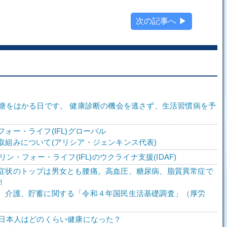
次の記事へ ▶
、糖をはかる日です。 健康診断の機会を逃さず、生活習慣病を予
。
ォー・ライフ(IFL)グローバル
取組みについて(アリシア・ジェンキンス代表)
スリン・フォー・ライフ(IFL)のウクライナ支援(IDAF)
症状のトップは男女とも腰痛。高血圧、糖尿病、脂質異常症で
！
、介護、貯蓄に関する「令和４年国民生活基礎調査」（厚労
で日本人はどのくらい健康になった？