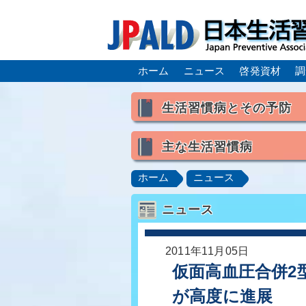
ホーム
ニュース
啓発資材
調
生活習慣病とその予防
生活習慣病とは
主な生活習慣病
喫煙
食生活
飲酒
高血圧
脂質異常症（高脂
ホーム
ニュース
肥満症／メタボリックシンドロ
ニュース
脂肪肝／NAFLD／NASH
ロコモティブシンドローム／サ
2011年11月05日
仮面高血圧合併2型
が高度に進展