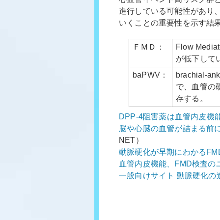
進行している可能性があり、
いくことの重要性を示す結
ＦＭＤ：
Flow Me
が低下して
baPWV：
brachial-
で、血管の
存する。
DPP-4阻害薬は血管内皮
脳や心臓の血管が詰まる前
NET）
動脈硬化が早期にわかるFM
血管内皮機能、FMD検査の
一般向けサイト 動脈硬化の進