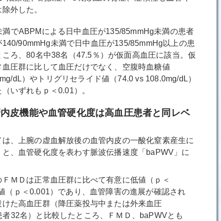
は除外した。
未満でABPMによる日中血圧が135/85mmHg未満の患者
0/90mmHg未満で日中血圧が135/85mmHg以上の患
ろ、80名中38名（47.5％）が仮面高血圧に該当。仮
常血圧群に比して血圧だけでなく、空腹時血糖値
±29.6mg/dL）やトリグリセライド値（74.0 vs 108.0mg/dL）
（いずれもｐ＜0.01）。
管内皮機能や血管硬化度は高血圧患者と同レベ
は、上腕の虚血解放後の血管内皮の一酸化窒素産生に
と、血管硬化度を表わす脈波伝播速度「baPWV」に
ＦＭＤは正常血圧群に比べて有意に低値（ｐ＜
に高値（ｐ＜0.001）であり、血管障害の進展が確認され
設けた高血圧群（降圧薬投与中または外来血圧
尿病患者32名）と比較したところ、ＦＭＤ、baPWVとも