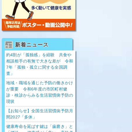
新着ニュース
約4割が「孤独感」を経験 共食や
相談相手の有無で大きな差が 令和
7年「孤独・孤立に関する全国調
査」
地域・職域を通じた予防の働きかけ
が重要 令和6年度の市区町村健
診・検診からみる生活習慣病予防の
現状
【お知らせ】全国生活習慣病予防月
間2027「多休」
健康寿命を延ばす鍵は「歯磨き」と