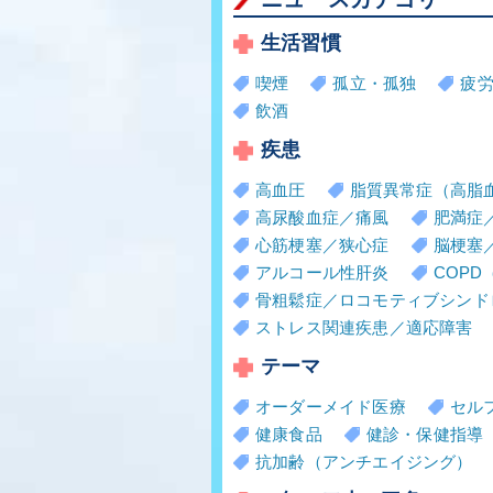
生活習慣
喫煙
孤立・孤独
疲
飲酒
疾患
高血圧
脂質異常症（高脂
高尿酸血症／痛風
肥満症
心筋梗塞／狭心症
脳梗塞
アルコール性肝炎
COP
骨粗鬆症／ロコモティブシンド
ストレス関連疾患／適応障害
テーマ
オーダーメイド医療
セル
健康食品
健診・保健指導
抗加齢（アンチエイジング）