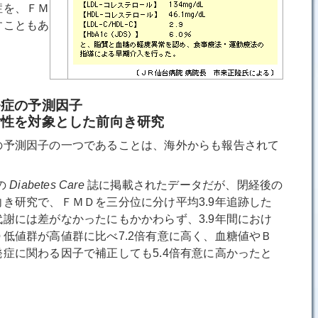
症を、ＦＭ
すこともあ
発症の予測因子
性を対象とした前向き研究
予測因子の一つであることは、海外からも報告されて
の
Diabetes Care
誌に掲載されたデータだが、閉経後の
き研究で、ＦＭＤを三分位に分け平均3.9年追跡した
謝には差がなかったにもかかわらず、3.9年間におけ
低値群が高値群に比べ7.2倍有意に高く、血糖値やＢ
症に関わる因子で補正しても5.4倍有意に高かったと