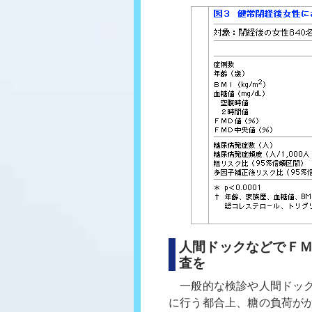
人間ドックなどでＦ
査を
一般的な検診や人間ドック
に行う都合上、糖の負荷が