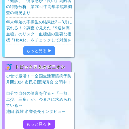
「健診」 健康感が「良い」高齢者
の特徴分析 第20回中高年者縦断調
査の概況より
年末年始の不摂生の結果は2～3月に
表れる！？調査で見えた「9連休高
血糖」のリスク 血糖値の重要な指
標「HbA1c」をチェックして対策を
もっと見る ▶
トピックス＆オピニオン
少食で腸活！ー全国生活習慣病予防
月間2024 市民公開講演会 公開中！
自分で自分の健康を守る～『一無、
二少、三多』が、今まさに求められ
ている～
池田 義雄 名誉会長インタビュー
もっと見る ▶