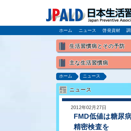
ホーム
ニュース
啓発資材
調
生活習慣病とその予防
生活習慣病とは
主な生活習慣病
喫煙
食生活
飲酒
高血圧
脂質異常症（高脂
ホーム
ニュース
肥満症／メタボリックシンドロ
ニュース
脂肪肝／NAFLD／NASH
ロコモティブシンドローム／サ
2012年02月27日
FMD低値は糖尿
精密検査を