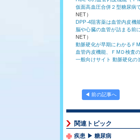
仮面高血圧合併２型糖尿病で
NET）
DPP-4阻害薬は血管内皮
脳や心臓の血管が詰まる前
NET）
動脈硬化が早期にわかるＦ
血管内皮機能、ＦМＤ検査
一般向けサイト 動脈硬化の
◀ 前の記事へ
関連トピック
疾患 ▶ 糖尿病