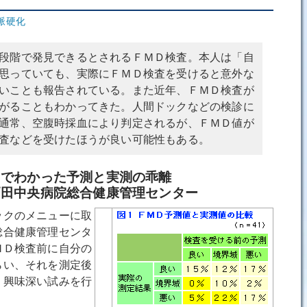
脈硬化
段階で発見できるとされるＦＭＤ検査。本人は「自
思っていても、実際にＦＭＤ検査を受けると意外な
いことも報告されている。また近年、ＦＭＤ検査が
がることもわかってきた。人間ドックなどの検診に
通常、空腹時採血により判定されるが、ＦＭＤ値が
査などを受けたほうが良い可能性もある。
トでわかった予測と実測の乖離
院総合健康管理センター
クのメニューに取
総合健康管理センタ
ＭＤ検査前に自分の
らい、それを測定後
、興味深い試みを行