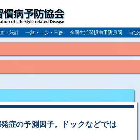
査・統計
一無・二少・三多
全国生活習慣病予防月間
当協
身体活動・運動不足
疲労（休養不足）
孤立・孤独
血症）
糖尿病
CKD（慢性腎臓病）
高尿酸血症／痛
ーム
動脈硬化
心筋梗塞
狭心症
脳梗塞
アルコール肝疾患
COPD（慢性閉塞性肺疾患）
肺がん
ルコペニア／フレイル
歯周病
病発症の予測因子。ドックなどでは