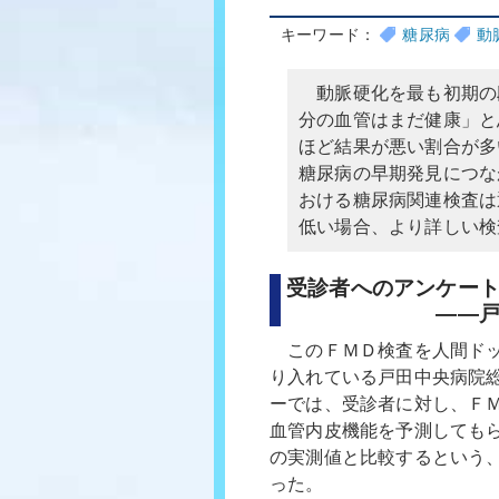
キーワード：
糖尿病
動
動脈硬化を最も初期の
分の血管はまだ健康」と
ほど結果が悪い割合が多
糖尿病の早期発見につな
おける糖尿病関連検査は
低い場合、より詳しい検
受診者へのアンケー
――戸田中央病
このＦＭＤ検査を人間ドッ
り入れている戸田中央病院
ーでは、受診者に対し、Ｆ
血管内皮機能を予測しても
の実測値と比較するという
った。