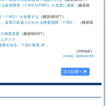
は血管障害（ＦМＤやPWV）が高度に進展
（糖尿病
機能（ＦМＤ）を改善する
（糖尿病NET）
に。血管の若返りがわかる検査指標「ＦМＤ」
（糖尿病
МＤ検査装置
（糖尿病NET）
のユネクス
進展を知る「ＦМＤ検査.JP」
［mhlab］
日本医療・健康情報研究所
次の記事へ ▶