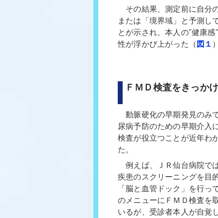
その結果、測定前に自分の
または「境界域」と予測し
とが示され、本人の"健康感
性が浮かび上がった（
図１
ＦＭＤ検査をきっか
――Ｊ
動脈硬化の早期発見のみ
尿病予防のための早期介入
検査が役立つことが近年わ
た。
例えば、ＪＲ仙台病院で
疾患のスクリーニングを目
「脳と血管ドック」を行っ
のメニューにＦＭＤ検査を
いるが、受診者本人が自覚