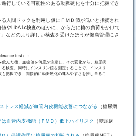
ら進行している可能性のある動脈硬化を十分に把握でき
る人間ドックを利用し仮にＦＭＤ値が低いと指摘され
値やHbA1c検査のほかに、からだに糖の負荷をかけて
TT」などのより詳しい検査を受けたほうが健康管理にさ
lerance test）：
液を飲んだ後、血糖値を何度か測定し、その変化から、糖尿病
する検査。同時にインスリン値を測定することで、インスリ
度も把握でき、間接的に動脈硬化の進みやすさを推し量るこ
的ストレス軽減が血管内皮機能改善につながる
（糖尿病
者は血管内皮機能（ＦМＤ）低下ハイリスク
（糖尿病
ＦМＤ）保護作用は糖尿病で相殺される
（糖尿病NET）