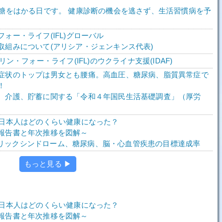
、糖をはかる日です。 健康診断の機会を逃さず、生活習慣病を予
。
ォー・ライフ(IFL)グローバル
取組みについて(アリシア・ジェンキンス代表)
スリン・フォー・ライフ(IFL)のウクライナ支援(IDAF)
症状のトップは男女とも腰痛。高血圧、糖尿病、脂質異常症で
！
、介護、貯蓄に関する「令和４年国民生活基礎調査」（厚労
で日本人はどのくらい健康になった？
報告書と年次推移を図解～
メタボリックシンドローム、糖尿病、脳・心血管疾患の目標達成率
もっと見る ▶
で日本人はどのくらい健康になった？
報告書と年次推移を図解～