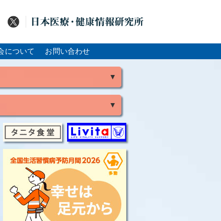
会について
お問い合わせ
▼
▼
風
脳出血
大腸がん
骨粗鬆症