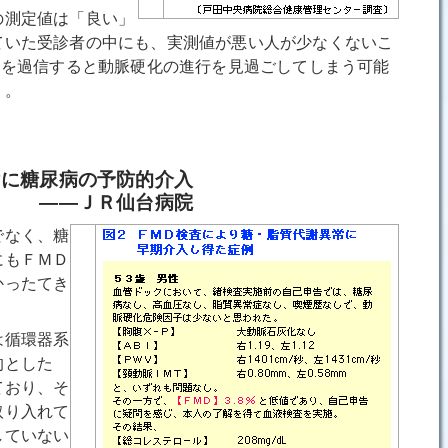
測定値は「良い」
ていた受診者の中にも、実測値が悪い人が少なくないこ
"を過信すると動脈硬化の進行を見過ごしてしまう可能
）。
けに糖尿病の予防的介入
Ｒ仙台病院
でなく、糖
にもＦＭＤ
かったてき
は循環器系
的とした
ており、そ
取り入れて
していない