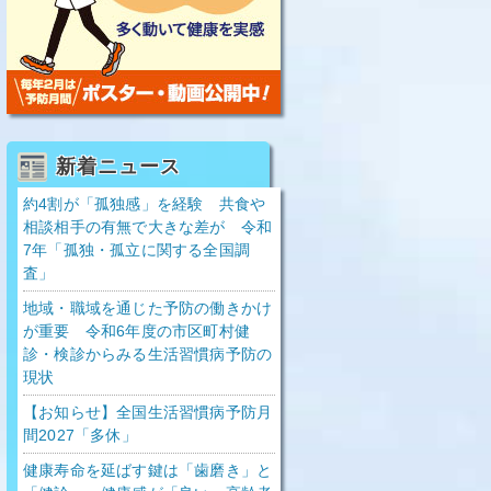
新着ニュース
約4割が「孤独感」を経験 共食や
相談相手の有無で大きな差が 令和
7年「孤独・孤立に関する全国調
査」
地域・職域を通じた予防の働きかけ
が重要 令和6年度の市区町村健
診・検診からみる生活習慣病予防の
現状
【お知らせ】全国生活習慣病予防月
間2027「多休」
健康寿命を延ばす鍵は「歯磨き」と