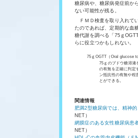
糖尿病や、糖尿病発症前か
ない可能性が残る。
ＦＭＤ検査を取り入れてい
たのであれば、定期的な血糖
糖代謝を調べる「75ｇOG
らに役立つかもしれない。
75ｇOGTT（Oral glucose to
75ｇのブドウ糖溶
の有無を正確に判定
ン抵抗性の有無や程
とができる。
関連情報
肥満2型糖尿病では、精神
NET）
網膜症のある女性糖尿病患
NET）
HDL-Cの血管内皮機能（