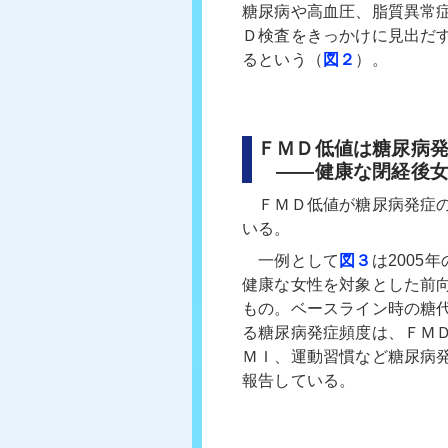
糖尿病や高血圧、脂質異常
Ｄ検査をきっかけに見出だ
るという（
図２
）。
ＦＭＤ低値は糖尿病
――健康な閉経後女
ＦＭＤ低値が糖尿病発症の
いる。
一例として
図３
は2005年
健康な女性を対象とした前向
もの。ベースライン時の糖代
る糖尿病発症頻度は、ＦＭＤ
ＭＩ、運動習慣など糖尿病発
報告している。