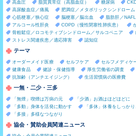
高血圧
脂質異常症（高脂血症）
糖尿病
CK
高尿酸血症／痛風
肥満症／メタボリックシンドローム
心筋梗塞／狭心症
脳梗塞／脳出血
脂肪肝／NAFL
アルコール性肝炎
COPD（慢性閉塞性肺疾患）
骨粗鬆症／ロコモティブシンドローム／サルコペニア
ストレス関連疾患／適応障害
認知症
テーマ
オーダーメイド医療
セルフケア
セルフメディケ
健康食品
健診・保健指導
厚生労働省の調査
抗加齢（アンチエイジング）
生活習慣病の医療費
一無・二少・三多
「無煙」喫煙は万病の元
「少酒」お酒はほどほどに
「多動」身体を活発に動かす
「多休」休養をしっかり
「多接」多様なつながり
協会・賛助会員関連ニュース
協会・会員企業関連ニュース