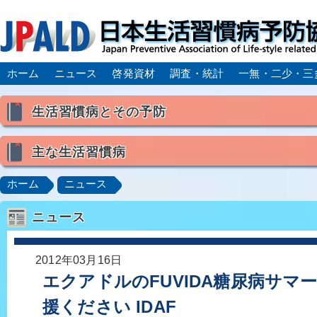
ホーム
ニュース
啓発資材
調査・統計
一無・二少・三
生活習慣病とその予防
生活習慣病とは
主な生活習慣病
喫煙
食生活
飲酒
身体活動・運動不足
高血圧
脂質異常症（高脂血症）
糖尿病
CK
ホーム
ニュース
肥満症／メタボリックシンドローム
動脈硬化
心
ニュース
脂肪肝／NAFLD／NASH
アルコール肝疾患
CO
ロコモティブシンドローム／サルコペニア／フレイル
2012年03月16日
エクアドルのFUVIDA糖尿病サマ
援ください IDAF