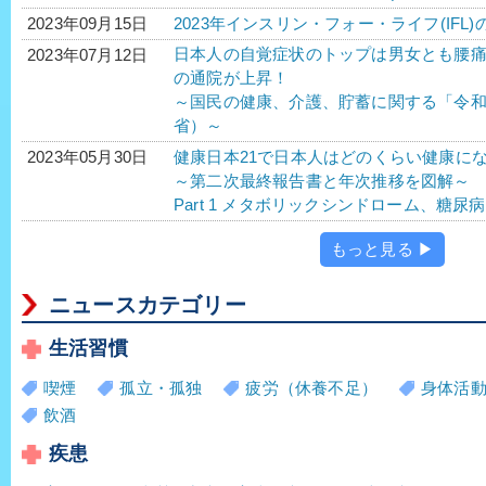
2023年インスリン・フォー・ライフ(IFL)
2023年09月15日
日本人の自覚症状のトップは男女とも腰
2023年07月12日
の通院が上昇！
～国民の健康、介護、貯蓄に関する「令
省）～
健康日本21で日本人はどのくらい健康に
2023年05月30日
～第二次最終報告書と年次推移を図解～
Part 1 メタボリックシンドローム、糖
もっと見る ▶
ニュースカテゴリー
生活習慣
喫煙
孤立・孤独
疲労（休養不足）
身体活
飲酒
疾患