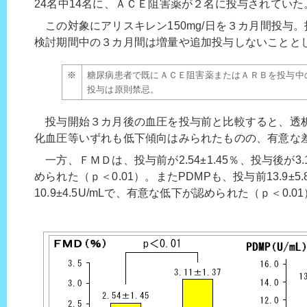
24名中14名に、ＡＣＥ阻害薬が２名に投与されていた
この対象にアリスキレン150mg/日を３カ月間投与。投
検討期間中の３カ月間は増量や追加投与しないことと
※
糖尿病患者で既にＡＣＥ阻害薬またはＡＲＢを投与中
投与は原則禁忌。
投与開始３カ月後の血圧を投与前と比較すると、透
化血圧等いずれも低下傾向はみられたものの、有意な
一方、ＦＭＤは、投与前が2.54±1.45％、投与後が3.
められた（ｐ＜0.01）。またPDMPも、投与前13.9±5.
10.9±4.5U/mLで、有意な低下が認められた（ｐ＜0.0