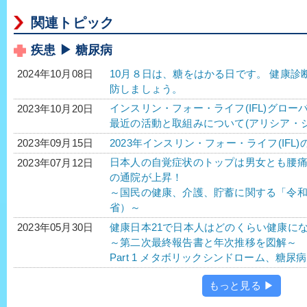
関連トピック
疾患 ▶ 糖尿病
10月８日は、糖をはかる日です。 健康
2024年10月08日
防しましょう。
インスリン・フォー・ライフ(IFL)グロー
2023年10月20日
最近の活動と取組みについて(アリシア・
2023年インスリン・フォー・ライフ(IFL)
2023年09月15日
日本人の自覚症状のトップは男女とも腰
2023年07月12日
の通院が上昇！
～国民の健康、介護、貯蓄に関する「令
省）～
健康日本21で日本人はどのくらい健康に
2023年05月30日
～第二次最終報告書と年次推移を図解～
Part 1 メタボリックシンドローム、糖
もっと見る ▶