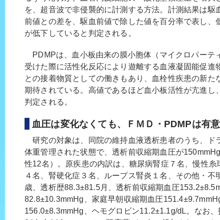
を、超音波で非侵襲的に計測する方法。計測結果は駆
前値との差を、駆血前値で除した値を百分率で表し、
が低下していると判定される。
PDMPは、血小板由来の膜小胞体（マイクロパーテ
受けた際に活性化反応により遊離する血液凝固能促進
との接着物質としての働きもあり、血栓性疾患の新た
期待されている。高値であるほど血小板活性が亢進し
判定される。
血圧は変化なくても、ＦＭＤ・PDMPは有
研究の対象は、同院の維持血液透析患者のうち、ド
体重管理された状態で、透析前収縮期血圧が150mmHg
性12名）。原疾患の内訳は、糖尿病腎症７名、慢性糸
４名、腎硬化症３名、ループス腎炎１名、その他・不明４名
歳、透析歴88.3±81.5月、透析前収縮期血圧153.2±8
82.8±10.3mmHg、家庭早朝収縮期血圧151.4±9.7m
156.0±8.3mmHg、ヘモグロビン11.2±1.1g/dL