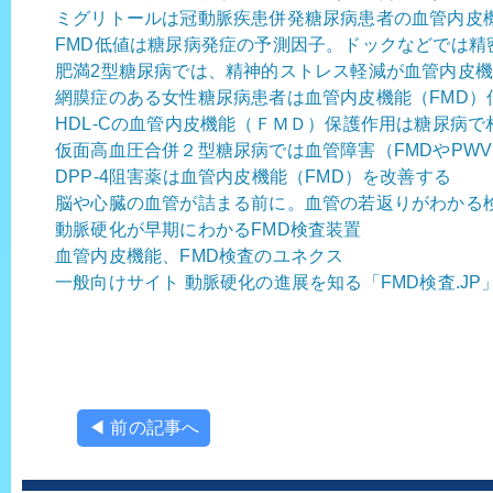
ミグリトールは冠動脈疾患併発糖尿病患者の血管内皮
FMD低値は糖尿病発症の予測因子。ドックなどでは精
肥満2型糖尿病では、精神的ストレス軽減が血管内皮
網膜症のある女性糖尿病患者は血管内皮機能（FMD）
HDL-Cの血管内皮機能（ＦＭＤ）保護作用は糖尿病で
仮面高血圧合併２型糖尿病では血管障害（FMDやPW
DPP-4阻害薬は血管内皮機能（FMD）を改善する
脳や心臓の血管が詰まる前に。血管の若返りがわかる検査
動脈硬化が早期にわかるFMD検査装置
血管内皮機能、FMD検査のユネクス
一般向けサイト 動脈硬化の進展を知る「FMD検査.JP
◀ 前の記事へ