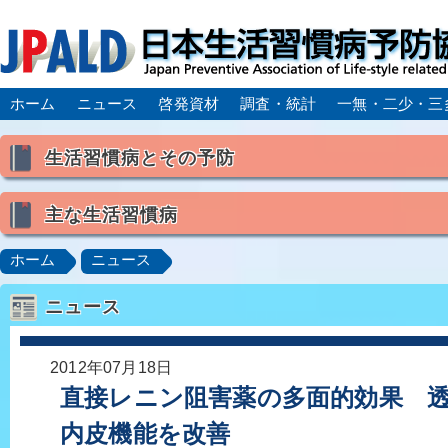
ホーム
ニュース
啓発資材
調査・統計
一無・二少・三
生活習慣病とその予防
生活習慣病とは
主な生活習慣病
喫煙
食生活
飲酒
身体活動・運動不足
高血圧
脂質異常症（高脂血症）
糖尿病
CK
ホーム
ニュース
肥満症／メタボリックシンドローム
動脈硬化
心
ニュース
脂肪肝／NAFLD／NASH
アルコール肝疾患
CO
ロコモティブシンドローム／サルコペニア／フレイル
2012年07月18日
直接レニン阻害薬の多面的効果 
内皮機能を改善