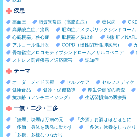
疾患
高血圧
脂質異常症（高脂血症）
糖尿病
CK
高尿酸血症／痛風
肥満症／メタボリックシンドローム
心筋梗塞／狭心症
脳梗塞／脳出血
脂肪肝／NAFL
アルコール性肝炎
COPD（慢性閉塞性肺疾患）
骨粗鬆症／ロコモティブシンドローム／サルコペニア
ストレス関連疾患／適応障害
認知症
テーマ
オーダーメイド医療
セルフケア
セルフメディケ
健康食品
健診・保健指導
厚生労働省の調査
抗加齢（アンチエイジング）
生活習慣病の医療費
一無・二少・三多
「無煙」喫煙は万病の元
「少酒」お酒はほどほどに
「多動」身体を活発に動かす
「多休」休養をしっかり
「多接」多様なつながり