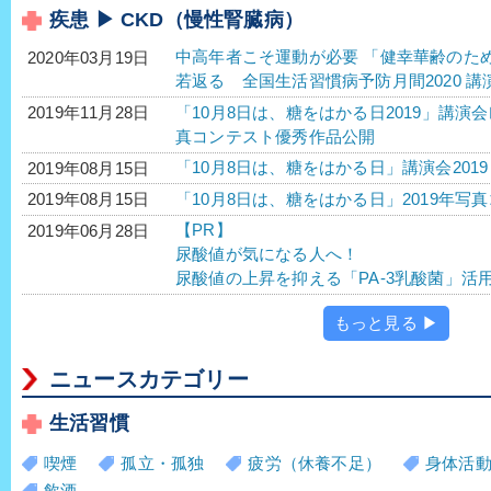
疾患 ▶ CKD（慢性腎臓病）
中高年者こそ運動が必要 「健幸華齢のた
2020年03月19日
若返る 全国生活習慣病予防月間2020 講演
「10月8日は、糖をはかる日2019」講演
2019年11月28日
真コンテスト優秀作品公開
「10月8日は、糖をはかる日」講演会201
2019年08月15日
「10月8日は、糖をはかる日」2019年
2019年08月15日
【PR】
2019年06月28日
尿酸値が気になる人へ！
尿酸値の上昇を抑える「PA-3乳酸菌」活
もっと見る ▶
ニュースカテゴリー
生活習慣
喫煙
孤立・孤独
疲労（休養不足）
身体活
飲酒