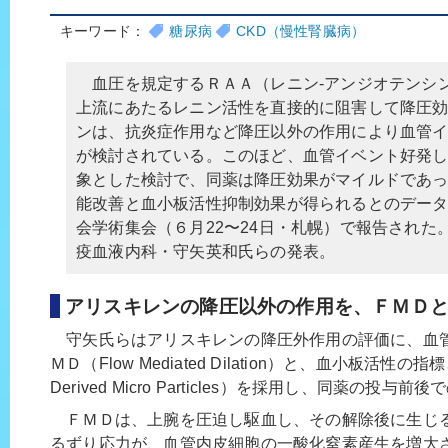
キーワード：
糖尿病
CKD（慢性腎臓病）
血圧を規定するＲＡＡ（レニン-アンジオテンシン
上流にあたるレニン活性を直接的に阻害して降圧
ンは、抗炎症作用など降圧以外の作用により血管
が検討されている。このほど、血管イベント好発
象とした検討で、同薬は降圧効果がマイルドであ
能改善と血小板活性抑制効果が得られるとのデータ
会学術集会（６月22〜24日・札幌）で報告された
疫血液内科・守矢英和氏らの発表。
アリスキレンの降圧以外の作用を、ＦＭＤと
守矢氏らはアリスキレンの降圧外作用の評価に、血
ＭＤ（Flow Mediated Dilation）と、血小板活性の指標
Derived Micro Particles）を採用し、同薬の投
ＦＭＤは、上腕を圧迫し駆血し、その解除後に生じ
るずり応力が、血管内皮細胞の一酸化窒素産生を増大