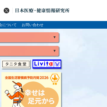
会について
お問い合わせ
▼
▼
風
脳出血
大腸がん
骨粗鬆症