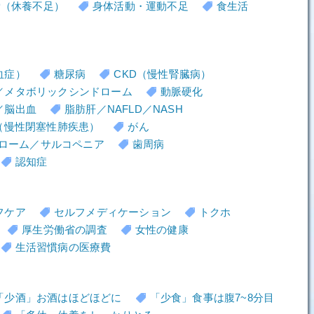
労（休養不足）
身体活動・運動不足
食生活
血症）
糖尿病
CKD（慢性腎臓病）
／メタボリックシンドローム
動脈硬化
／脳出血
脂肪肝／NAFLD／NASH
D（慢性閉塞性肺疾患）
がん
ローム／サルコペニア
歯周病
認知症
フケア
セルフメディケーション
トクホ
厚生労働省の調査
女性の健康
生活習慣病の医療費
「少酒」お酒はほどほどに
「少食」食事は腹7~8分目