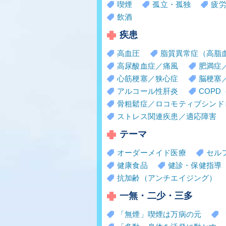
喫煙
孤立・孤独
疲
飲酒
疾患
高血圧
脂質異常症（高脂
高尿酸血症／痛風
肥満症
心筋梗塞／狭心症
脳梗塞
アルコール性肝炎
COP
骨粗鬆症／ロコモティブシンド
ストレス関連疾患／適応障害
テーマ
オーダーメイド医療
セル
健康食品
健診・保健指導
抗加齢（アンチエイジング）
一無・二少・三多
「無煙」喫煙は万病の元