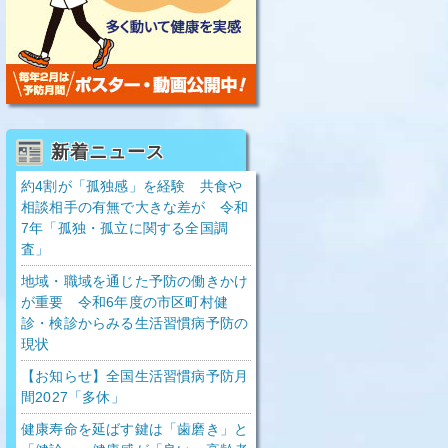
新着ニュース
約4割が「孤独感」を経験 共食や
相談相手の有無で大きな差が 令和
7年「孤独・孤立に関する全国調
査」
地域・職域を通じた予防の働きかけ
が重要 令和6年度の市区町村健
診・検診からみる生活習慣病予防の
現状
【お知らせ】全国生活習慣病予防月
間2027「多休」
健康寿命を延ばす鍵は「歯磨き」と