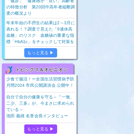
「健診」 健康感が「良い」高齢者
の特徴分析 第20回中高年者縦断調
査の概況より
年末年始の不摂生の結果は2～3月に
表れる！？調査で見えた「9連休高
血糖」のリスク 血糖値の重要な指
標「HbA1c」をチェックして対策を
もっと見る ▶
トピックス＆オピニオン
少食で腸活！ー全国生活習慣病予防
月間2024 市民公開講演会 公開中！
自分で自分の健康を守る～『一無、
二少、三多』が、今まさに求められ
ている～
池田 義雄 名誉会長インタビュー
もっと見る ▶