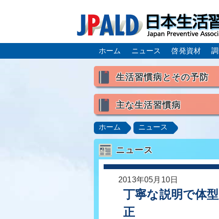
ホーム
ニュース
啓発資材
調
生活習慣病とその予防
生活習慣病とは
主な生活習慣病
喫煙
食生活
飲酒
高血圧
脂質異常症（高脂
ホーム
ニュース
肥満症／メタボリックシンドロ
ニュース
脂肪肝／NAFLD／NASH
ロコモティブシンドローム／サ
2013年05月10日
丁寧な説明で体
正