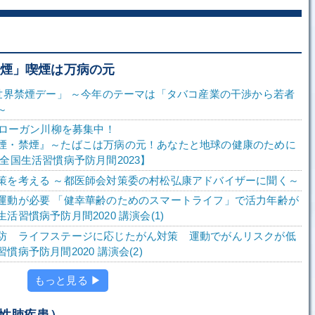
無煙」喫煙は万病の元
「世界禁煙デー」 ～今年のテーマは「タバコ産業の干渉から若者
～
スローガン川柳を募集中！
煙・禁煙』～たばこは万病の元！あなたと地球の健康のために
全国生活習慣病予防月間2023】
策を考える ～都医師会対策委の村松弘康アドバイザーに聞く～
運動が必要 「健幸華齢のためのスマートライフ」で活力年齢が
活習慣病予防月間2020 講演会(1)
防 ライフステージに応じたがん対策 運動でがんリスクが低
慣病予防月間2020 講演会(2)
もっと見る ▶
塞性肺疾患）