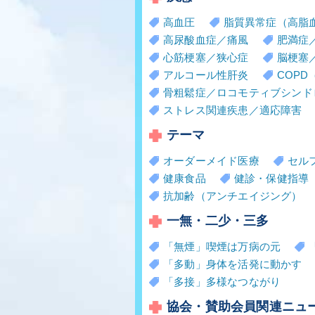
高血圧
脂質異常症（高脂
高尿酸血症／痛風
肥満症
心筋梗塞／狭心症
脳梗塞
アルコール性肝炎
COP
骨粗鬆症／ロコモティブシンド
ストレス関連疾患／適応障害
テーマ
オーダーメイド医療
セル
健康食品
健診・保健指導
抗加齢（アンチエイジング）
一無・二少・三多
「無煙」喫煙は万病の元
「多動」身体を活発に動かす
「多接」多様なつながり
協会・賛助会員関連ニュ