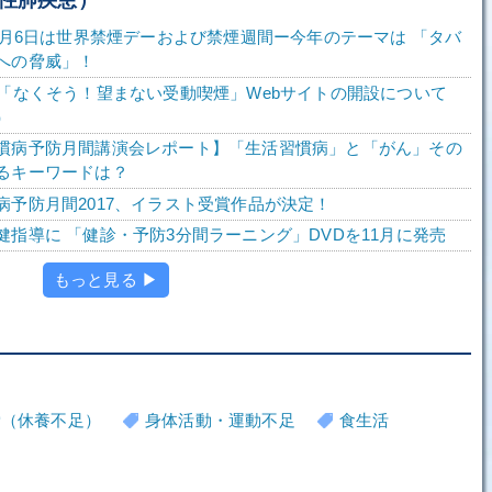
ら6月6日は世界禁煙デーおよび禁煙週間ー今年のテーマは 「タバ
への脅威」！
】「なくそう！望まない受動喫煙」Webサイトの開設について
）
慣病予防月間講演会レポート】「生活習慣病」と「がん」その
るキーワードは？
病予防月間2017、イラスト受賞作品が決定！
健指導に 「健診・予防3分間ラーニング」DVDを11月に発売
もっと見る ▶
労（休養不足）
身体活動・運動不足
食生活