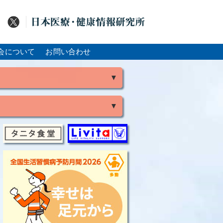
会について
お問い合わせ
▼
▼
風
脳出血
大腸がん
骨粗鬆症