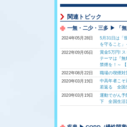
関連トピック
一無・二少・三多 ▶ 「
5月31日は
2024年05月28日
を守ること」
賞金5万円! 
2022年09月05日
テーマは『無
禁煙を！～ 【
職場の喫煙対
2022年08月22日
中高年者こそ
2020年03月19日
若返る 全国生
運動でがん予
2020年03月19日
下 全国生活習
疾患 ▶ COPD（慢性閉