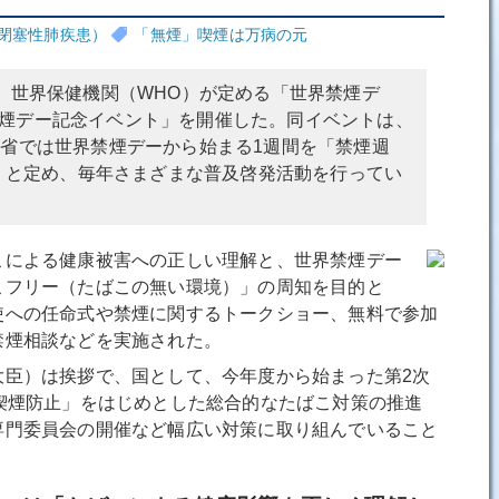
性閉塞性肺疾患）
「無煙」喫煙は万病の元
、世界保健機関（WHO）が定める「世界禁煙デ
煙デー記念イベント」を開催した。同イベントは、
労省では世界禁煙デーから始まる1週間を「禁煙週
6日）と定め、毎年さまざまな普及啓発活動を行ってい
による健康被害への正しい理解と、世界禁煙デー
こフリー（たばこの無い環境）」の周知を目的と
使への任命式や禁煙に関するトークショー、無料で参加
禁煙相談などを実施された。
臣）は挨拶で、国として、今年度から始まった第2次
喫煙防止」をはじめとした総合的なたばこ対策の推進
専門委員会の開催など幅広い対策に取り組んでいること