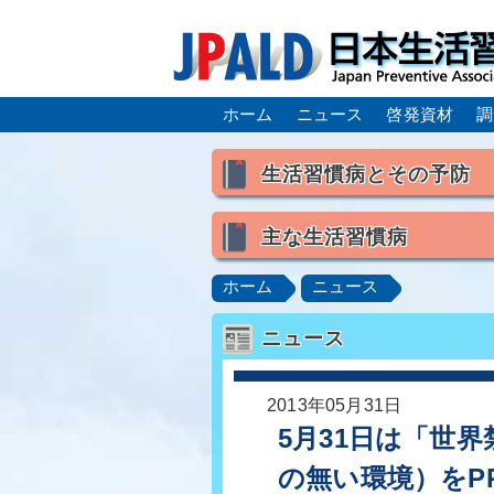
ホーム
ニュース
啓発資材
調
生活習慣病とその予防
生活習慣病とは
主な生活習慣病
喫煙
食生活
飲酒
高血圧
脂質異常症（高脂
ホーム
ニュース
肥満症／メタボリックシンドロ
ニュース
脂肪肝／NAFLD／NASH
ロコモティブシンドローム／サ
2013年05月31日
5月31日は「世
の無い環境）をP