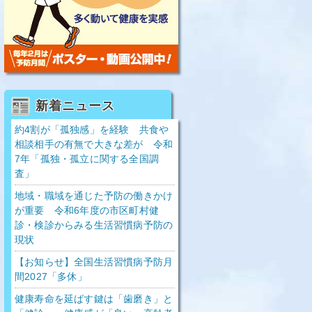
新着ニュース
約4割が「孤独感」を経験 共食や
相談相手の有無で大きな差が 令和
7年「孤独・孤立に関する全国調
査」
地域・職域を通じた予防の働きかけ
が重要 令和6年度の市区町村健
診・検診からみる生活習慣病予防の
現状
【お知らせ】全国生活習慣病予防月
間2027「多休」
健康寿命を延ばす鍵は「歯磨き」と