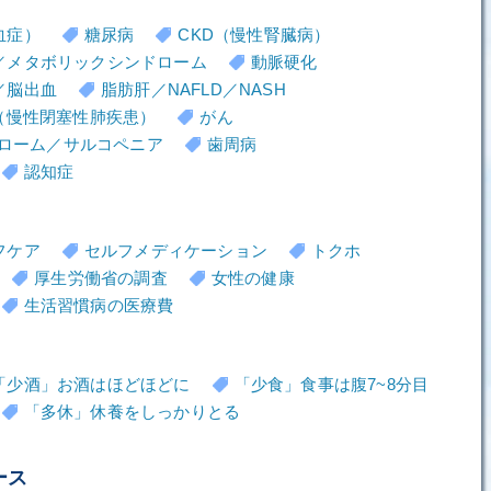
血症）
糖尿病
CKD（慢性腎臓病）
／メタボリックシンドローム
動脈硬化
／脳出血
脂肪肝／NAFLD／NASH
D（慢性閉塞性肺疾患）
がん
ローム／サルコペニア
歯周病
認知症
フケア
セルフメディケーション
トクホ
厚生労働省の調査
女性の健康
生活習慣病の医療費
「少酒」お酒はほどほどに
「少食」食事は腹7~8分目
「多休」休養をしっかりとる
ース