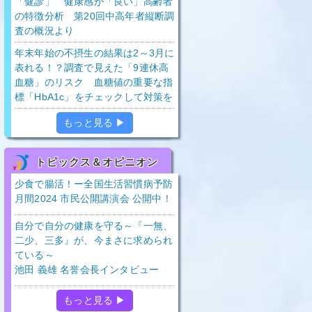
「健診」 健康感が「良い」高齢者
の特徴分析 第20回中高年者縦断調
査の概況より
年末年始の不摂生の結果は2～3月に
表れる！？調査で見えた「9連休高
血糖」のリスク 血糖値の重要な指
標「HbA1c」をチェックして対策を
もっと見る ▶
トピックス＆オピニオン
少食で腸活！ー全国生活習慣病予防
月間2024 市民公開講演会 公開中！
自分で自分の健康を守る～『一無、
二少、三多』が、今まさに求められ
ている～
池田 義雄 名誉会長インタビュー
もっと見る ▶