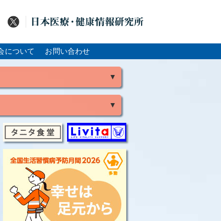
会について
お問い合わせ
▼
▼
風
脳出血
大腸がん
骨粗鬆症