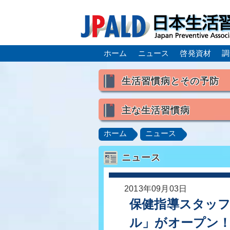
ホーム
ニュース
啓発資材
調
生活習慣病とその予防
生活習慣病とは
主な生活習慣病
喫煙
食生活
飲酒
高血圧
脂質異常症（高脂
ホーム
ニュース
肥満症／メタボリックシンドロ
ニュース
脂肪肝／NAFLD／NASH
ロコモティブシンドローム／サ
2013年09月03日
保健指導スタッ
ル」がオープン