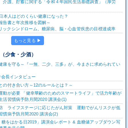
、介護、貯蓄に関する「令和４年国民生活基礎調査」（厚労
で日本人はどのくらい健康になった？
報告書と年次推移を図解～
メタボリックシンドローム、糖尿病、脳・心血管疾患の目標達成率
もっと見る ▶
少（少食・少酒）
健康を守る～『一無、二少、三多』が、今まさに求められてい
名誉会長インタビュー
との付き合い方～12のルールとは？～
運動が必要 「健幸華齢のためのスマートライフ」で活力年齢が
活習慣病予防月間2020 講演会(1)
防 ライフステージに応じたがん対策 運動でがんリスクが低
慣病予防月間2020 講演会(2)
、糖をはかる日2019」講演会レポート & 血糖値アップダウン写