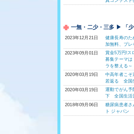
真コンテスト
一無・二少・三多 ▶ 「少
健康長寿のた
2023年12月21日
加無料、プレ
賞金5万円!
2023年09月01日
募集テーマは
ラを整える～
中高年者こそ
2020年03月19日
若返る 全国生
運動でがん予
2020年03月19日
下 全国生活習
糖尿病患者さ
2018年09月06日
ト ジャパン