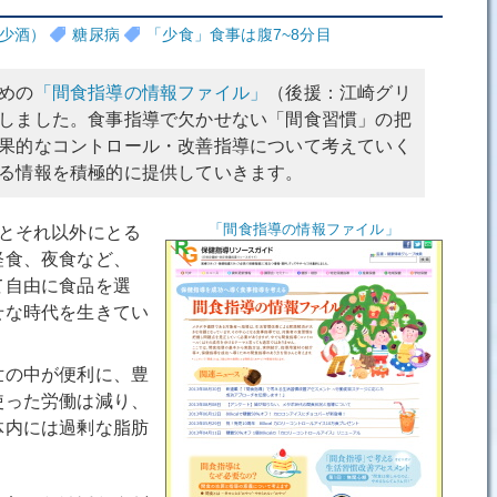
少酒）
糖尿病
「少食」食事は腹7~8分目
めの
「間食指導の情報ファイル」
（後援：江崎グリ
しました。食事指導で欠かせない「間食習慣」の把
果的なコントロール・改善指導について考えていく
る情報を積極的に提供していきます。
「間食指導の情報ファイル」
とそれ以外にとる
軽食、夜食など、
て自由に食品を選
せな時代を生きてい
の中が便利に、豊
使った労働は減り、
体内には過剰な脂肪