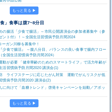
優秀作品公開
もっと見る ▶
食」食事は腹7~8分目
めの腸活「少食で腸活」～市民公開講演会の参加者募集中（参
ゼント付）！～全国生活習慣病予防月間2024
スローガン川柳を募集中！
『少食で腸活』 ～腹八分目、バランスの良い食事で腸内フロー
（全国生活習慣病予防月間2024）
運動が必要 「健幸華齢のためのスマートライフ」で活力年齢が
活習慣病予防月間2020 講演会(1)
防 ライフステージに応じたがん対策 運動でがんリスクが低
慣病予防月間2020 講演会(2)
んに向けて「血糖トレンド」啓発キャンペーンを始動／アボッ
もっと見る ▶