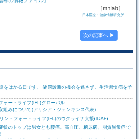
指導の情報ファイル」
［mhlab］
日本医療・健康情報研究所
次の記事へ ▶
、糖をはかる日です。 健康診断の機会を逃さず、生活習慣病を予
。
ォー・ライフ(IFL)グローバル
取組みについて(アリシア・ジェンキンス代表)
スリン・フォー・ライフ(IFL)のウクライナ支援(IDAF)
症状のトップは男女とも腰痛。高血圧、糖尿病、脂質異常症で
！