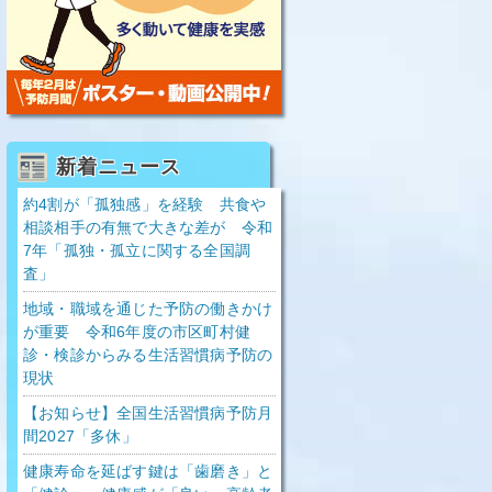
新着ニュース
約4割が「孤独感」を経験 共食や
相談相手の有無で大きな差が 令和
7年「孤独・孤立に関する全国調
査」
地域・職域を通じた予防の働きかけ
が重要 令和6年度の市区町村健
診・検診からみる生活習慣病予防の
現状
【お知らせ】全国生活習慣病予防月
間2027「多休」
健康寿命を延ばす鍵は「歯磨き」と