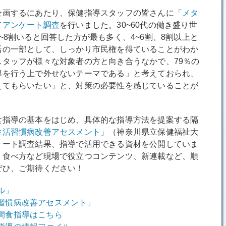
画するにあたり、保健指導スタッフの皆さんに
「メタ
てアンケート調査
を行いました。30~60代の働き盛り世
~8割いると回答した方が最も多く、4~6割、8割以上と
活の一部として、しっかり市民権を得ていることがわか
タッフが様々な対象者の方と向き合うなかで、79％の
導を行う上で外せないテーマである」と考えておられ、
えてもらいたい」と、対策の必要性を感じていることが
指導の基本をはじめ、具体的な指導方法を提案する隔
生活習慣病改善アセスメント」
（神奈川県立保健福祉大
ケート調査結果、指導で活用できる資材を公開していま
、食べ方など現場で役立つコンテンツ、新連載など、順
ぜひ、ご期待ください！
ル」
習慣病改善アセスメント」
間食指導はこちら