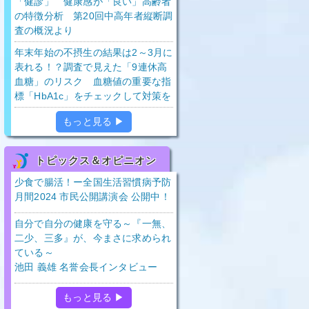
「健診」 健康感が「良い」高齢者
の特徴分析 第20回中高年者縦断調
査の概況より
年末年始の不摂生の結果は2～3月に
表れる！？調査で見えた「9連休高
血糖」のリスク 血糖値の重要な指
標「HbA1c」をチェックして対策を
もっと見る ▶
トピックス＆オピニオン
少食で腸活！ー全国生活習慣病予防
月間2024 市民公開講演会 公開中！
自分で自分の健康を守る～『一無、
二少、三多』が、今まさに求められ
ている～
池田 義雄 名誉会長インタビュー
もっと見る ▶