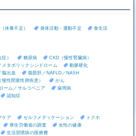
労（休養不足）
身体活動・運動不足
食生活
血症）
糖尿病
CKD（慢性腎臓病）
／メタボリックシンドローム
動脈硬化
／脳出血
脂肪肝／NAFLD／NASH
D（慢性閉塞性肺疾患）
がん
ローム／サルコペニア
歯周病
認知症
フケア
セルフメディケーション
トクホ
厚生労働省の調査
女性の健康
生活習慣病の医療費