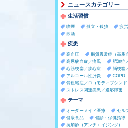
ニュースカテゴリー
生活習慣
喫煙
孤立・孤独
疲
飲酒
疾患
高血圧
脂質異常症（高脂
高尿酸血症／痛風
肥満症
心筋梗塞／狭心症
脳梗塞
アルコール性肝炎
COP
骨粗鬆症／ロコモティブシンド
ストレス関連疾患／適応障害
テーマ
オーダーメイド医療
セル
健康食品
健診・保健指導
抗加齢（アンチエイジング）