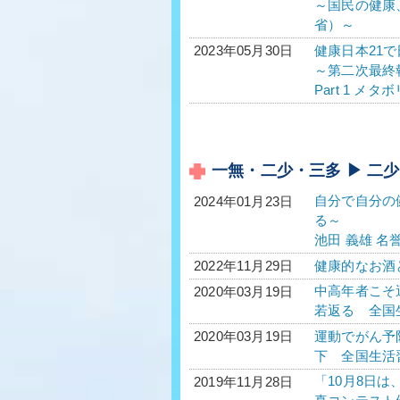
～国民の健康
省）～
健康日本21
2023年05月30日
～第二次最終
Part 1 
一無・二少・三多 ▶ 二
自分で自分の
2024年01月23日
る～
池田 義雄 
健康的なお酒
2022年11月29日
中高年者こそ
2020年03月19日
若返る 全国生
運動でがん予
2020年03月19日
下 全国生活習
「10月8日は
2019年11月28日