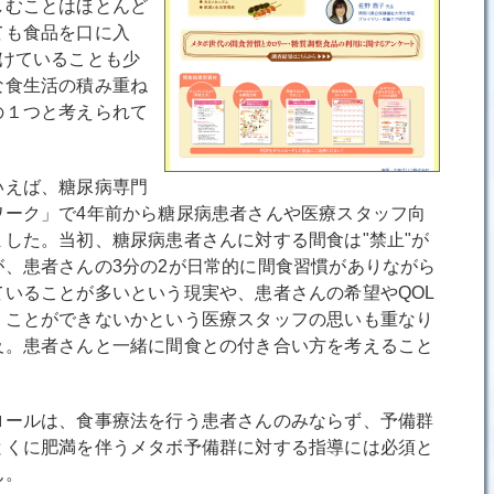
むことはほとんど
ても食品を口に入
続けていることも少
な食生活の積み重ね
の１つと考えられて
えば、糖尿病専門
ワーク」で4年前から糖尿病患者さんや医療スタッフ向
した。当初、糖尿病患者さんに対する間食は"禁止"が
、患者さんの3分の2が日常的に間食習慣がありながら
いることが多いという現実や、患者さんの希望やQOL
うことができないかという医療スタッフの思いも重なり
及。患者さんと一緒に間食との付き合い方を考えること
。
ールは、食事療法を行う患者さんのみならず、予備群
とくに肥満を伴うメタボ予備群に対する指導には必須と
ん。