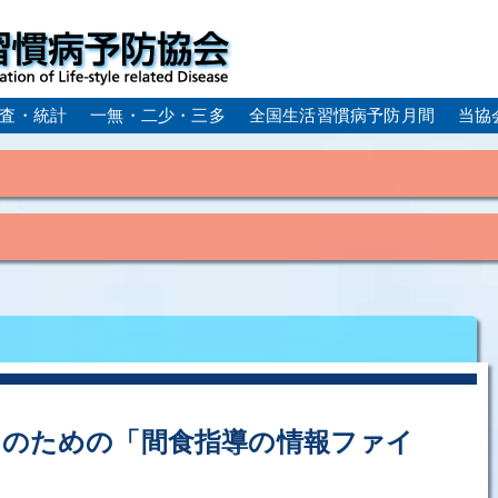
査・統計
一無・二少・三多
全国生活習慣病予防月間
当協
身体活動・運動不足
疲労（休養不足）
孤立・孤独
血症）
糖尿病
CKD（慢性腎臓病）
高尿酸血症／痛
ーム
動脈硬化
心筋梗塞
狭心症
脳梗塞
アルコール肝疾患
COPD（慢性閉塞性肺疾患）
肺がん
ルコペニア／フレイル
歯周病
フのための「間食指導の情報ファイ
！