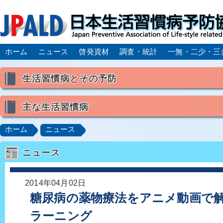
ホーム
ニュース
啓発資材
調査・統計
一無・二少・三
生活習慣病とその予防
生活習慣病とは
主な生活習慣病
喫煙
食生活
飲酒
身体活動・運動不足
高血圧
脂質異常症（高脂血症）
糖尿病
CK
ホーム
ニュース
肥満症／メタボリックシンドローム
動脈硬化
心
ニュース
脂肪肝／NAFLD／NASH
アルコール肝疾患
CO
ロコモティブシンドローム／サルコペニア／フレイル
2014年04月02日
糖尿病の薬物療法をアニメ動画で解
ラーニング