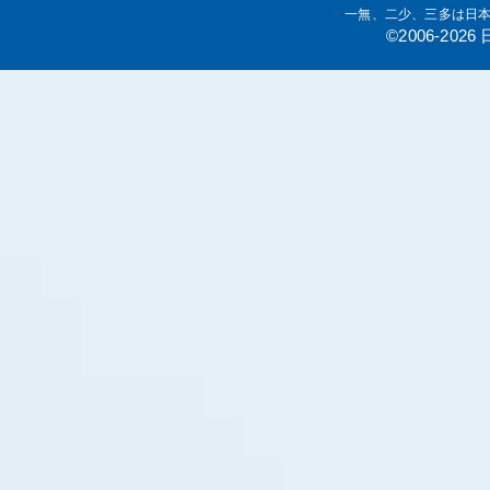
一無、二少、三多は日
©2006-20