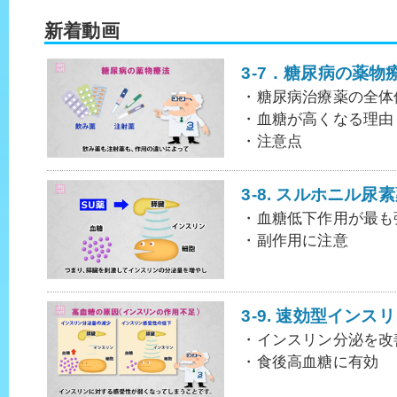
新着動画
3-7．糖尿病の薬物
・糖尿病治療薬の全体
・血糖が高くなる理由
・注意点
3-8. スルホニル尿
・血糖低下作用が最も
・副作用に注意
3-9. 速効型イン
・インスリン分泌を改
・食後高血糖に有効