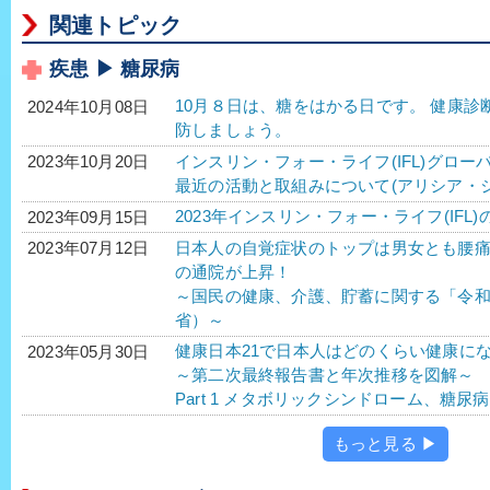
関連トピック
疾患 ▶ 糖尿病
10月８日は、糖をはかる日です。 健康
2024年10月08日
防しましょう。
インスリン・フォー・ライフ(IFL)グロー
2023年10月20日
最近の活動と取組みについて(アリシア・
2023年インスリン・フォー・ライフ(IFL)
2023年09月15日
日本人の自覚症状のトップは男女とも腰
2023年07月12日
の通院が上昇！
～国民の健康、介護、貯蓄に関する「令
省）～
健康日本21で日本人はどのくらい健康に
2023年05月30日
～第二次最終報告書と年次推移を図解～
Part 1 メタボリックシンドローム、糖
もっと見る ▶