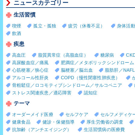
ニュースカテゴリー
生活習慣
喫煙
孤立・孤独
疲労（休養不足）
身体活
飲酒
疾患
高血圧
脂質異常症（高脂血症）
糖尿病
CK
高尿酸血症／痛風
肥満症／メタボリックシンドローム
心筋梗塞／狭心症
脳梗塞／脳出血
脂肪肝／NAFL
アルコール性肝炎
COPD（慢性閉塞性肺疾患）
骨粗鬆症／ロコモティブシンドローム／サルコペニア
ストレス関連疾患／適応障害
認知症
テーマ
オーダーメイド医療
セルフケア
セルフメディケ
健康食品
健診・保健指導
厚生労働省の調査
抗加齢（アンチエイジング）
生活習慣病の医療費