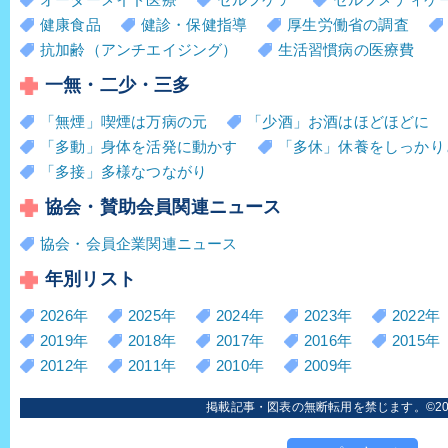
健康食品
健診・保健指導
厚生労働省の調査
抗加齢（アンチエイジング）
生活習慣病の医療費
一無・二少・三多
「無煙」喫煙は万病の元
「少酒」お酒はほどほどに
「多動」身体を活発に動かす
「多休」休養をしっかり
「多接」多様なつながり
協会・賛助会員関連ニュース
協会・会員企業関連ニュース
年別リスト
2026年
2025年
2024年
2023年
2022年
2019年
2018年
2017年
2016年
2015年
2012年
2011年
2010年
2009年
掲載記事・図表の無断転用を禁じます。©2006