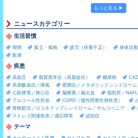
もっと見る ▶
ニュースカテゴリー
生活習慣
喫煙
孤立・孤独
疲労（休養不足）
身体活
飲酒
疾患
高血圧
脂質異常症（高脂血症）
糖尿病
CK
高尿酸血症／痛風
肥満症／メタボリックシンドローム
心筋梗塞／狭心症
脳梗塞／脳出血
脂肪肝／NAFL
アルコール性肝炎
COPD（慢性閉塞性肺疾患）
骨粗鬆症／ロコモティブシンドローム／サルコペニア
ストレス関連疾患／適応障害
認知症
テーマ
オーダーメイド医療
セルフケア
セルフメディケ