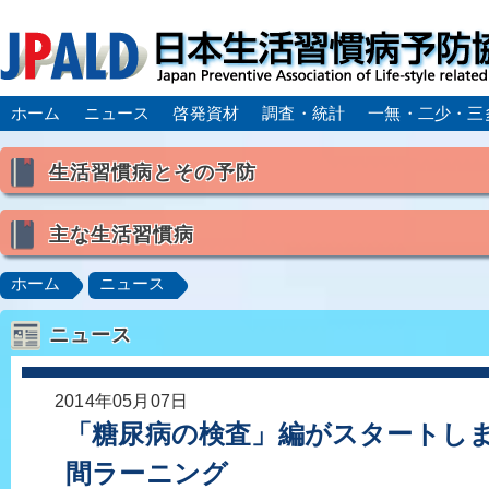
ホーム
ニュース
啓発資材
調査・統計
一無・二少・三
生活習慣病とその予防
生活習慣病とは
主な生活習慣病
喫煙
食生活
飲酒
身体活動・運動不足
高血圧
脂質異常症（高脂血症）
糖尿病
CK
ホーム
ニュース
肥満症／メタボリックシンドローム
動脈硬化
心
ニュース
脂肪肝／NAFLD／NASH
アルコール肝疾患
CO
ロコモティブシンドローム／サルコペニア／フレイル
2014年05月07日
「糖尿病の検査」編がスタートしま
間ラーニング