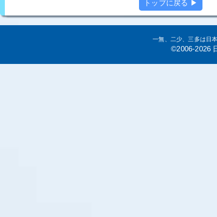
トップに戻る ▶
一無、二少、三多は日
©2006-20