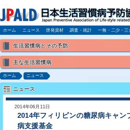
ホーム
ニュース
啓発資材
調査・統計
一無・二少・三
生活習慣病とその予防
生活習慣病とは
主な生活習慣病
喫煙
食生活
飲酒
身体活動・運動不足
高血圧
脂質異常症（高脂血症）
糖尿病
CK
ホーム
ニュース
肥満症／メタボリックシンドローム
動脈硬化
心
ニュース
脂肪肝／NAFLD／NASH
アルコール肝疾患
CO
ロコモティブシンドローム／サルコペニア／フレイル
2014年06月11日
2014年フィリピンの糖尿病キャ
病支援基金