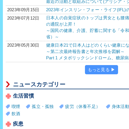
最近の活動と取組みについて(アリシア・
2023年インスリン・フォー・ライフ(IFL)
2023年09月15日
日本人の自覚症状のトップは男女とも腰
2023年07月12日
の通院が上昇！
～国民の健康、介護、貯蓄に関する「令
省）～
健康日本21で日本人はどのくらい健康に
2023年05月30日
～第二次最終報告書と年次推移を図解～
Part 1 メタボリックシンドローム、糖
もっと見る ▶
ニュースカテゴリー
生活習慣
喫煙
孤立・孤独
疲労（休養不足）
身体活
飲酒
疾患