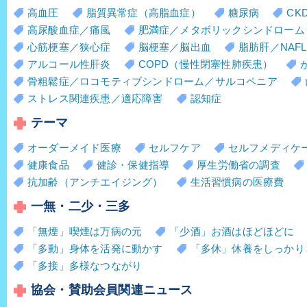
高血圧
脂質異常症（高脂血症）
糖尿病
CK
高尿酸血症／痛風
肥満症／メタボリックシンドローム
心筋梗塞／狭心症
脳梗塞／脳出血
脂肪肝／NAFL
アルコール性肝炎
COPD（慢性閉塞性肺疾患）
骨粗鬆症／ロコモティブシンドローム／サルコペニア
ストレス関連疾患／適応障害
認知症
テーマ
オーダーメイド医療
セルフケア
セルフメディケ
健康食品
健診・保健指導
厚生労働省の調査
抗加齢（アンチエイジング）
生活習慣病の医療費
一無・二少・三多
「無煙」喫煙は万病の元
「少酒」お酒はほどほどに
「多動」身体を活発に動かす
「多休」休養をしっかり
「多接」多様なつながり
協会・賛助会員関連ニュース