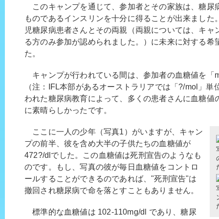
このキャンプを通じて、参加者とその家族は、糖尿
ものであるインスリンを十分に得ることが出来ました。
児糖尿病患者さんとその両親（両親については、キャ
る方のみ参加が認められました。）に未来に対する希
た。
キャンプが行われている間は、参加者の血糖値を「mg/
（注：IFL本部があるオーストラリアでは「?/mol」
われた糖尿病教育によって、多くの患者さんに血糖値
に素晴らしかったです。
ここに一人の少年（写真1）がいますが、キャン
プの前半、彼を含め大半の子供たちの血糖値が
472?/dlでした。この血糖値は死刑宣告のようなも
のです。もし、写真の彼が毎日血糖値をコントロ
ールすることができるのであれば、"死刑宣告"は
撤回され糖尿病で命を落とすこともありません。
標準的な血糖値は 102-110mg/dl であり、糖尿