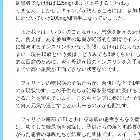
病患者でなければ125mg/ dlより上昇することはあ
りません。しかし、キャンプが終わるころには、参加
に近づいていき200mg/dl前半になっていました。
また我々は、いつものことながら、想像を超える悲
た。例えば、ある参加者の母親が経済的な事情でイン
に投与するインスリンをかなり制限しなければならな
まい、現在13歳という娘は、どうみても8歳くらいに
的な困窮のために、今も母親が娘のインスリンを入手
までの高い旅費が工面できない状態なのです。
フィリピンの糖尿病の子供たちが、合併症などで1年
のが現状です。この子供たちが治療を継続的に受けるこ
きることを望んでいます。このキャンプに参加した子
で何人元気で過ごすことが出来るのかが心配です。
フィリピン南部でIFLと共に糖尿病の患者さんを支
は、幼くして糖尿病を発症し、子供たちの落とす必要
がった患者の母親たちが結束した団体です。スイート