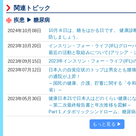
関連トピック
疾患 ▶ 糖尿病
10月８日は、糖をはかる日です。 健康
2024年10月08日
防しましょう。
インスリン・フォー・ライフ(IFL)グロー
2023年10月20日
最近の活動と取組みについて(アリシア・
2023年インスリン・フォー・ライフ(IFL)
2023年09月15日
日本人の自覚症状のトップは男女とも腰
2023年07月12日
の通院が上昇！
～国民の健康、介護、貯蓄に関する「令
省）～
健康日本21で日本人はどのくらい健康に
2023年05月30日
～第二次最終報告書と年次推移を図解～
Part 1 メタボリックシンドローム、糖
もっと見る ▶