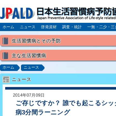
ホーム
ニュース
啓発資材
調査・統計
一無・二少・三
生活習慣病とその予防
生活習慣病とは
主な生活習慣病
喫煙
食生活
飲酒
身体活動・運動不足
高血圧
脂質異常症（高脂血症）
糖尿病
CK
ホーム
ニュース
肥満症／メタボリックシンドローム
動脈硬化
心
ニュース
脂肪肝／NAFLD／NASH
アルコール肝疾患
CO
ロコモティブシンドローム／サルコペニア／フレイル
2014年07月09日
ご存じですか？ 誰でも起こるシッ
病3分間ラーニング