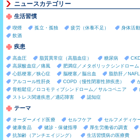
ニュースカテゴリー
生活習慣
喫煙
孤立・孤独
疲労（休養不足）
身体活
飲酒
疾患
高血圧
脂質異常症（高脂血症）
糖尿病
CK
高尿酸血症／痛風
肥満症／メタボリックシンドローム
心筋梗塞／狭心症
脳梗塞／脳出血
脂肪肝／NAFL
アルコール性肝炎
COPD（慢性閉塞性肺疾患）
骨粗鬆症／ロコモティブシンドローム／サルコペニア
ストレス関連疾患／適応障害
認知症
テーマ
オーダーメイド医療
セルフケア
セルフメディケ
健康食品
健診・保健指導
厚生労働省の調査
抗加齢（アンチエイジング）
生活習慣病の医療費