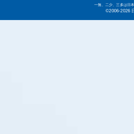
一無、二少、三多は日
©2006-20