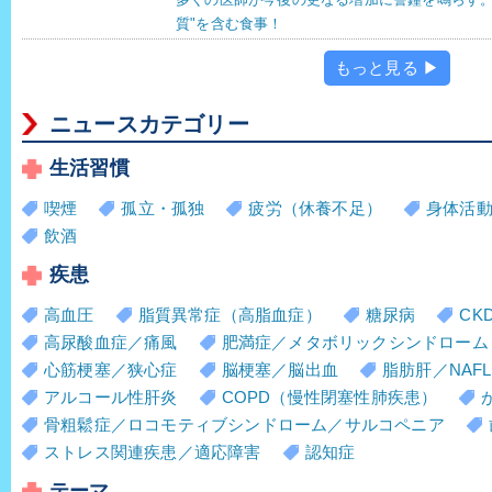
質"を含む食事！
もっと見る ▶
ニュースカテゴリー
生活習慣
喫煙
孤立・孤独
疲労（休養不足）
身体活
飲酒
疾患
高血圧
脂質異常症（高脂血症）
糖尿病
CK
高尿酸血症／痛風
肥満症／メタボリックシンドローム
心筋梗塞／狭心症
脳梗塞／脳出血
脂肪肝／NAFL
アルコール性肝炎
COPD（慢性閉塞性肺疾患）
骨粗鬆症／ロコモティブシンドローム／サルコペニア
ストレス関連疾患／適応障害
認知症
テーマ