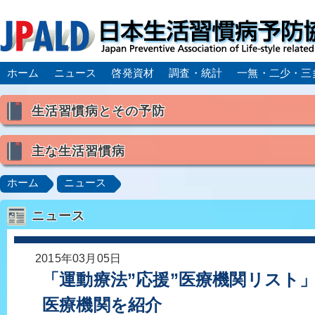
ホーム
ニュース
啓発資材
調査・統計
一無・二少・三
生活習慣病とその予防
生活習慣病とは
主な生活習慣病
喫煙
食生活
飲酒
身体活動・運動不足
高血圧
脂質異常症（高脂血症）
糖尿病
CK
ホーム
ニュース
肥満症／メタボリックシンドローム
動脈硬化
心
ニュース
脂肪肝／NAFLD／NASH
アルコール肝疾患
CO
ロコモティブシンドローム／サルコペニア／フレイル
2015年03月05日
「運動療法”応援”医療機関リスト
医療機関を紹介