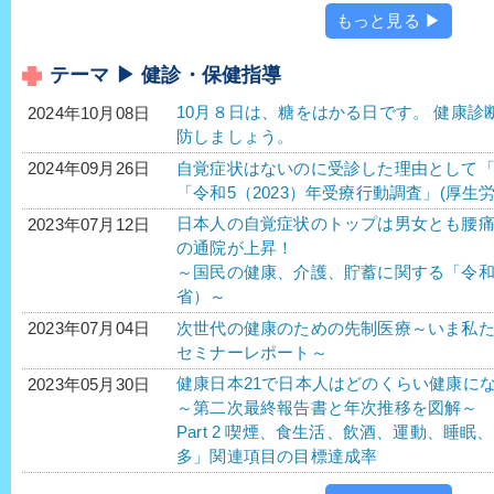
もっと見る ▶
テーマ ▶ 健診・保健指導
10月８日は、糖をはかる日です。 健康
2024年10月08日
防しましょう。
自覚症状はないのに受診した理由として
2024年09月26日
「令和5（2023）年受療行動調査」(厚生労
日本人の自覚症状のトップは男女とも腰
2023年07月12日
の通院が上昇！
～国民の健康、介護、貯蓄に関する「令
省）～
次世代の健康のための先制医療～いま私たちがす
2023年07月04日
セミナーレポート～
健康日本21で日本人はどのくらい健康に
2023年05月30日
～第二次最終報告書と年次推移を図解～
Part 2 喫煙、食生活、飲酒、運動、睡
多」関連項目の目標達成率