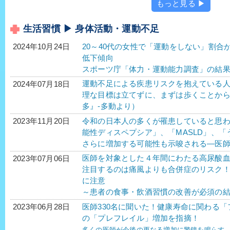
もっと見る ▶
生活習慣 ▶ 身体活動・運動不足
20～40代の女性で「運動をしない」割合
2024年10月24日
低下傾向
スポーツ庁「体力・運動能力調査」の結
運動不足による疾患リスクを抱えている人が
2024年07月18日
理な目標は立てずに、まずは歩くことか
多』-多動より）
令和の日本人の多くが罹患していると思わ
2023年11月20日
能性ディスペプシア」、「MASLD」、「う
さらに増加する可能性も示唆される―医師
医師を対象とした４年間にわたる高尿酸
2023年07月06日
注目するのは痛風よりも合併症のリスク
に注意
～患者の食事・飲酒習慣の改善が必須の
医師330名に聞いた！健康寿命に関わる「
2023年06月28日
の「プレフレイル」増加を指摘！
多くの医師が今後の更なる増加に警鐘を鳴らす。