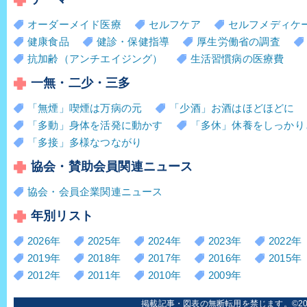
オーダーメイド医療
セルフケア
セルフメディケ
健康食品
健診・保健指導
厚生労働省の調査
抗加齢（アンチエイジング）
生活習慣病の医療費
一無・二少・三多
「無煙」喫煙は万病の元
「少酒」お酒はほどほどに
「多動」身体を活発に動かす
「多休」休養をしっかり
「多接」多様なつながり
協会・賛助会員関連ニュース
協会・会員企業関連ニュース
年別リスト
2026年
2025年
2024年
2023年
2022年
2019年
2018年
2017年
2016年
2015年
2012年
2011年
2010年
2009年
掲載記事・図表の無断転用を禁じます。©2006