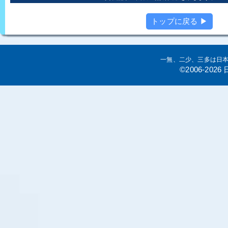
トップに戻る ▶
一無、二少、三多は日
©2006-20