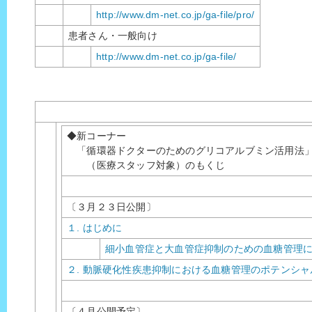
http://www.dm-net.co.jp/ga-file/pro/
患者さん・一般向け
http://www.dm-net.co.jp/ga-file/
◆新コーナー
「循環器ドクターのためのグリコアルブミン活用法
（医療スタッフ対象）のもくじ
〔３月２３日公開〕
１. はじめに
細小血管症と大血管症抑制のための血糖管理
２. 動脈硬化性疾患抑制における血糖管理のポテンシャ
〔４月公開予定〕