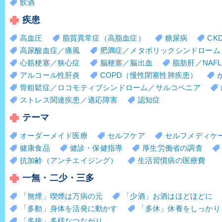
飲酒
疾患
高血圧
脂質異常症（高脂血症）
糖尿病
CK
高尿酸血症／痛風
肥満症／メタボリックシンドローム
心筋梗塞／狭心症
脳梗塞／脳出血
脂肪肝／NAFL
アルコール性肝炎
COPD（慢性閉塞性肺疾患）
骨粗鬆症／ロコモティブシンドローム／サルコペニア
ストレス関連疾患／適応障害
認知症
テーマ
オーダーメイド医療
セルフケア
セルフメディケ
健康食品
健診・保健指導
厚生労働省の調査
抗加齢（アンチエイジング）
生活習慣病の医療費
一無・二少・三多
「無煙」喫煙は万病の元
「少酒」お酒はほどほどに
「多動」身体を活発に動かす
「多休」休養をしっかり
「多接」多様なつながり