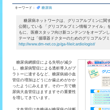
キーワード：
糖尿病
糖尿病ネットワークは、グリコアルブミンに関す
公開している 「グリコアルブミン情報ファイル」
もに、医療スタッフ向け新コンテンツをオープン
テーマは「循環器ドクターのためのグリコアルブ
http://www.dm-net.co.jp/ga-file/cardiologist/
糖尿病網膜症による失明が減少
し、糖尿病腎症による透析導入がプ
ラトーに達するなど、糖尿病細小血
管症の増加はどうにか歯止めがかか
ったようにみえます。その一方で糖
尿病大血管症はますますその重要性
を増してきています。
大血管症は血糖値が糖尿病の診断