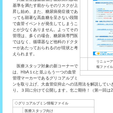
基準を満たす前からそのリスクが上
昇し始め、また、糖尿病発症後であ
っても顕著な高血糖を呈さない段階
で血管イベントが発生してしまうこ
とが少なくありません。よってその
管理は、多くの場合、糖尿病専門医
ではなく、循環器など他科のドクタ
ーがあたっておられるのが現状と考
えられます。
リニュー
医療スタッフ対象の新コーナーで
報ファイ
は、HbA１cと並ぶもう一つの血管
管理マーカーであるグリコアルブミ
ンを取り上げ、大血管症抑止への活用法を解説してい
り。３回に分けて公開します。乞ご期待！（第一回は2
◇グリコアルブミン情報ファイル
医療スタッフ向け