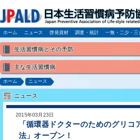
ホーム
ニュース
啓発資材
調査・統計
一無・二少・三
生活習慣病とその予防
生活習慣病とは
主な生活習慣病
喫煙
食生活
飲酒
身体活動・運動不足
高血圧
脂質異常症（高脂血症）
糖尿病
CK
ホーム
ニュース
肥満症／メタボリックシンドローム
動脈硬化
心
ニュース
脂肪肝／NAFLD／NASH
アルコール肝疾患
CO
ロコモティブシンドローム／サルコペニア／フレイル
2015年03月23日
「循環器ドクターのためのグリコ
法」オープン！