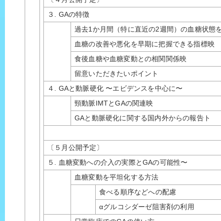
３. GAの特徴
過去1か月間（特に直近の2週間）の血糖状態
血糖の改善や悪化を早期に把握できる指標映
食後血糖や血糖変動との相関関係映
留意いただきたいポイント
４. GAと動脈硬化 〜エビデンスを中心に〜
頸動脈IMTとGAの関連映
GAと動脈硬化に関する国内外からの報告ト
〔５月公開予定〕
５. 血糖変動への介入の実際とGAの可能性〜
血糖変動を平坦化する方法
食べる順序などへの配慮
αグルコシダーゼ阻害剤の利用