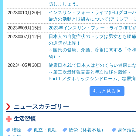
防しましょう。
インスリン・フォー・ライフ(IFL)グロー
2023年10月20日
最近の活動と取組みについて(アリシア・
2023年インスリン・フォー・ライフ(IFL)
2023年09月15日
日本人の自覚症状のトップは男女とも腰
2023年07月12日
の通院が上昇！
～国民の健康、介護、貯蓄に関する「令
省）～
健康日本21で日本人はどのくらい健康に
2023年05月30日
～第二次最終報告書と年次推移を図解～
Part 1 メタボリックシンドローム、糖
もっと見る ▶
ニュースカテゴリー
生活習慣
喫煙
孤立・孤独
疲労（休養不足）
身体活