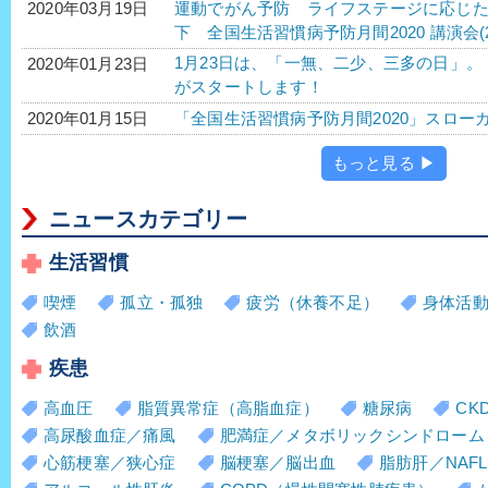
運動でがん予防 ライフステージに応じ
2020年03月19日
下 全国生活習慣病予防月間2020 講演会(2
1月23日は、「一無、二少、三多の日」。 
2020年01月23日
がスタートします！
「全国生活習慣病予防月間2020」スロー
2020年01月15日
もっと見る ▶
ニュースカテゴリー
生活習慣
喫煙
孤立・孤独
疲労（休養不足）
身体活
飲酒
疾患
高血圧
脂質異常症（高脂血症）
糖尿病
CK
高尿酸血症／痛風
肥満症／メタボリックシンドローム
心筋梗塞／狭心症
脳梗塞／脳出血
脂肪肝／NAFL