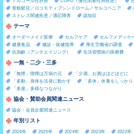
アルコール性肝炎
COPD（慢性閉塞性肺疾患）
骨粗鬆症／ロコモティブシンドローム／サルコペニア
ストレス関連疾患／適応障害
認知症
テーマ
オーダーメイド医療
セルフケア
セルフメディケ
健康食品
健診・保健指導
厚生労働省の調査
抗加齢（アンチエイジング）
生活習慣病の医療費
一無・二少・三多
「無煙」喫煙は万病の元
「少酒」お酒はほどほどに
「多動」身体を活発に動かす
「多休」休養をしっかり
「多接」多様なつながり
協会・賛助会員関連ニュース
協会・会員企業関連ニュース
年別リスト
2026年
2025年
2024年
2023年
2022年