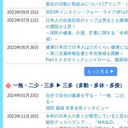
最近の活動と取組みについて(アリシア・
2023年インスリン・フォー・ライフ(IFL)
2023年09月15日
日本人の自覚症状のトップは男女とも腰
2023年07月12日
の通院が上昇！
～国民の健康、介護、貯蓄に関する「令
省）～
健康日本21で日本人はどのくらい健康に
2023年05月30日
～第二次最終報告書と年次推移を図解～
Part 1 メタボリックシンドローム、糖
もっと見る ▶
一無・二少・三多 ▶ 三多（多動・多休・多接）
自分で自分の健康を守る～『一無、二少
2024年01月23日
る～
池田 義雄 名誉会長インタビュー
令和の日本人の多くが罹患していると思わ
2023年11月20日
能性ディスペプシア」、「MASLD」、「う