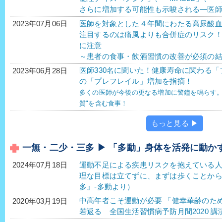
さらに増加する可能性も示唆される―医師
医師を対象とした４年間にわたる高尿酸
2023年07月06日
注目するのは痛風よりも合併症のリスク
に注意
～患者の食事・飲酒習慣の改善が必須の
医師330名に聞いた！健康寿命に関わる「
2023年06月28日
の「プレフレイル」増加を指摘！
多くの医師が今後の更なる増加に警鐘を鳴らす。
質"を含む食事！
もっと見る ▶
一無・二少・三多 ▶ 「多動」身体を活発に動か
運動不足による疾患リスクを抱えている人が
2024年07月18日
理な目標は立てずに、まずは歩くことか
多』-多動より）
中高年者こそ運動が必要 「健幸華齢のた
2020年03月19日
若返る 全国生活習慣病予防月間2020 講演