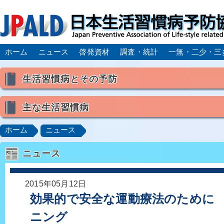
ホーム
ニュース
啓発資材
調査・統計
一無・二少・三
生活習慣病とその予防
生活習慣病とは
主な生活習慣病
喫煙
食生活
飲酒
身体活動・運動不足
高血圧
脂質異常症（高脂血症）
糖尿病
CK
ホーム
ニュース
肥満症／メタボリックシンドローム
動脈硬化
心
ニュース
脂肪肝／NAFLD／NASH
アルコール肝疾患
CO
ロコモティブシンドローム／サルコペニア／フレイル
2015年05月12日
効果的で安全な運動療法のために 
ニング