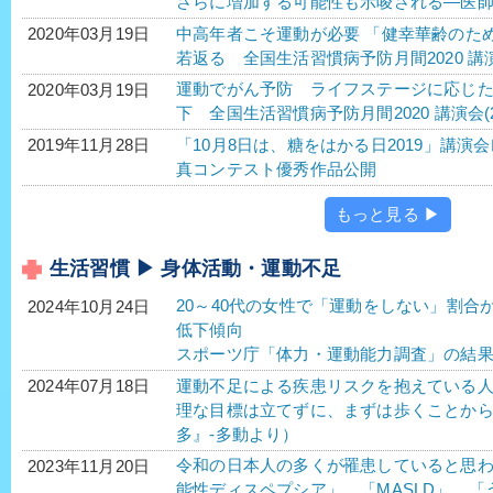
さらに増加する可能性も示唆される―医師
中高年者こそ運動が必要 「健幸華齢のた
2020年03月19日
若返る 全国生活習慣病予防月間2020 講演
運動でがん予防 ライフステージに応じ
2020年03月19日
下 全国生活習慣病予防月間2020 講演会(2
「10月8日は、糖をはかる日2019」講演
2019年11月28日
真コンテスト優秀作品公開
もっと見る ▶
生活習慣 ▶ 身体活動・運動不足
20～40代の女性で「運動をしない」割合
2024年10月24日
低下傾向
スポーツ庁「体力・運動能力調査」の結
運動不足による疾患リスクを抱えている人が
2024年07月18日
理な目標は立てずに、まずは歩くことか
多』-多動より）
令和の日本人の多くが罹患していると思わ
2023年11月20日
能性ディスペプシア」、「MASLD」、「う