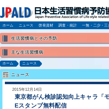
ホーム
ニュース
啓発資材
調査・統計
一無・二少・三
生活習慣病とその予防
生活習慣病とは
主な生活習慣病
喫煙
食生活
飲酒
身体活動・運動不足
高血圧
脂質異常症（高脂血症）
糖尿病
CK
ホーム
ニュース
肥満症／メタボリックシンドローム
動脈硬化
心
ニュース
脂肪肝／NAFLD／NASH
アルコール肝疾患
CO
ロコモティブシンドローム／サルコペニア／フレイル
2015年12月14日
東京都がん検診認知向上キャラ「モ
Eスタンプ無料配信