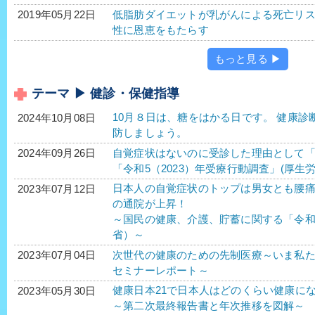
低脂肪ダイエットが乳がんによる死亡リ
2019年05月22日
性に恩恵をもたらす
もっと見る ▶
テーマ ▶ 健診・保健指導
10月８日は、糖をはかる日です。 健康
2024年10月08日
防しましょう。
自覚症状はないのに受診した理由として
2024年09月26日
「令和5（2023）年受療行動調査」(厚生労
日本人の自覚症状のトップは男女とも腰
2023年07月12日
の通院が上昇！
～国民の健康、介護、貯蓄に関する「令
省）～
次世代の健康のための先制医療～いま私たちがす
2023年07月04日
セミナーレポート～
健康日本21で日本人はどのくらい健康に
2023年05月30日
～第二次最終報告書と年次推移を図解～