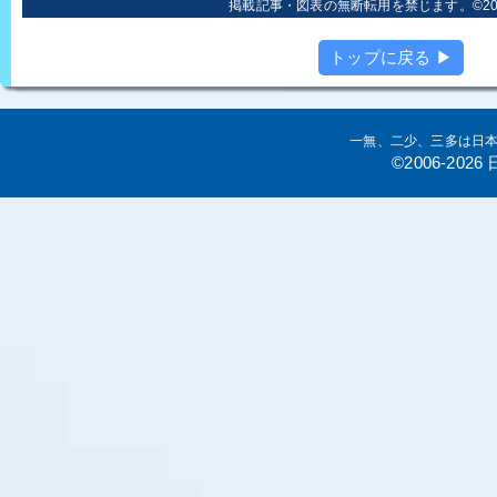
掲載記事・図表の無断転用を禁じます。©2006
トップに戻る ▶
一無、二少、三多は日
©2006-20