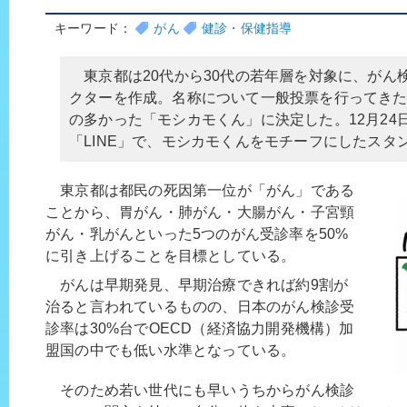
キーワード：
がん
健診・保健指導
東京都は20代から30代の若年層を対象に、がん
クターを作成。名称について一般投票を行ってき
の多かった「モシカモくん」に決定した。12月24
「LINE」で、モシカモくんをモチーフにしたスタ
東京都は都民の死因第一位が「がん」である
ことから、胃がん・肺がん・大腸がん・子宮頸
がん・乳がんといった5つのがん受診率を50%
に引き上げることを目標としている。
がんは早期発見、早期治療できれば約9割が
治ると言われているものの、日本のがん検診受
診率は30%台でOECD（経済協力開発機構）加
盟国の中でも低い水準となっている。
そのため若い世代にも早いうちからがん検診