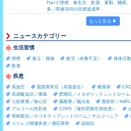
Part 2 喫煙、食生活、飲酒、運動、睡
多」関連項目の目標達成率
もっと見る ▶
ニュースカテゴリー
生活習慣
喫煙
孤立・孤独
疲労（休養不足）
身体活
飲酒
疾患
高血圧
脂質異常症（高脂血症）
糖尿病
CK
高尿酸血症／痛風
肥満症／メタボリックシンドローム
心筋梗塞／狭心症
脳梗塞／脳出血
脂肪肝／NAFL
アルコール性肝炎
COPD（慢性閉塞性肺疾患）
骨粗鬆症／ロコモティブシンドローム／サルコペニア
ストレス関連疾患／適応障害
認知症