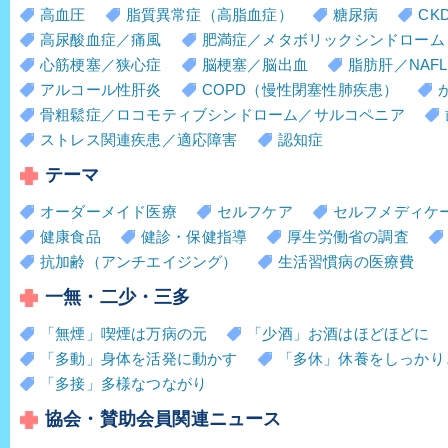
高血圧
脂質異常症（高脂血症）
糖尿病
CK
高尿酸血症／痛風
肥満症／メタボリックシンドローム
心筋梗塞／狭心症
脳梗塞／脳出血
脂肪肝／NAFL
アルコール性肝炎
COPD（慢性閉塞性肺疾患）
骨粗鬆症／ロコモティブシンドローム／サルコペニア
ストレス関連疾患／適応障害
認知症
テーマ
オーダーメイド医療
セルフケア
セルフメディケ
健康食品
健診・保健指導
厚生労働省の調査
抗加齢（アンチエイジング）
生活習慣病の医療費
一無・二少・三多
「無煙」喫煙は万病の元
「少酒」お酒はほどほどに
「多動」身体を活発に動かす
「多休」休養をしっかり
「多接」多様なつながり
協会・賛助会員関連ニュース