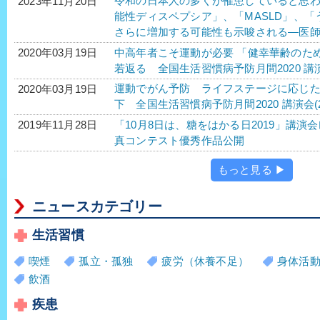
令和の日本人の多くが罹患していると思わ
2023年11月20日
能性ディスペプシア」、「MASLD」、「う
さらに増加する可能性も示唆される―医師
中高年者こそ運動が必要 「健幸華齢のた
2020年03月19日
若返る 全国生活習慣病予防月間2020 講演
運動でがん予防 ライフステージに応じ
2020年03月19日
下 全国生活習慣病予防月間2020 講演会(2
「10月8日は、糖をはかる日2019」講演
2019年11月28日
真コンテスト優秀作品公開
もっと見る ▶
ニュースカテゴリー
生活習慣
喫煙
孤立・孤独
疲労（休養不足）
身体活
飲酒
疾患