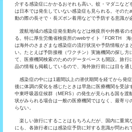
介する感染症にかかるおそれも高い。蚊・マダニなど
は日本では発生していない感染症も見られる。そのた
動の際の長そで・長ズボン着用などで予防する意識が
渡航地域の感染症発生動向などは検疫所や外務省の
る。特に厚生労働省検疫所のwebサイト「FORTH 
は海外のさまざまな感染症の流行状況や予防情報がま
い。たとえば予防接種（ワクチン）実施機関の探し方
て、医療機関検索のためのデータベースも開設。旅行
品の情報も掲載しているので、海外旅行前には目を通
感染症の中には1週間以上の潜伏期間を経てから発症
後に体調の変化を感じたときは早急に医療機関を受診
中東呼吸器症候群（MERS）の発生が見られる国を渡
状がみられる場合は一般の医療機関ではなく、最寄り
らない。
楽しい旅行にすることはもちろんだが、国内に重篤
にも、各旅行者には感染症予防に対する意識が問われ