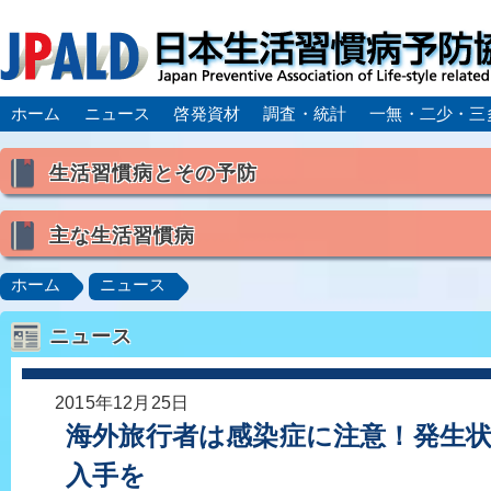
ホーム
ニュース
啓発資材
調査・統計
一無・二少・三
生活習慣病とその予防
生活習慣病とは
主な生活習慣病
喫煙
食生活
飲酒
身体活動・運動不足
高血圧
脂質異常症（高脂血症）
糖尿病
CK
ホーム
ニュース
肥満症／メタボリックシンドローム
動脈硬化
心
ニュース
脂肪肝／NAFLD／NASH
アルコール肝疾患
CO
ロコモティブシンドローム／サルコペニア／フレイル
2015年12月25日
海外旅行者は感染症に注意！発生
入手を