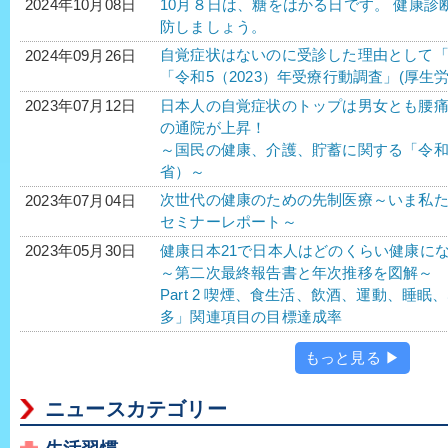
10月８日は、糖をはかる日です。 健康
2024年10月08日
防しましょう。
自覚症状はないのに受診した理由として
2024年09月26日
「令和5（2023）年受療行動調査」(厚生労
日本人の自覚症状のトップは男女とも腰
2023年07月12日
の通院が上昇！
～国民の健康、介護、貯蓄に関する「令
省）～
次世代の健康のための先制医療～いま私たちがす
2023年07月04日
セミナーレポート～
健康日本21で日本人はどのくらい健康に
2023年05月30日
～第二次最終報告書と年次推移を図解～
Part 2 喫煙、食生活、飲酒、運動、睡
多」関連項目の目標達成率
もっと見る ▶
ニュースカテゴリー