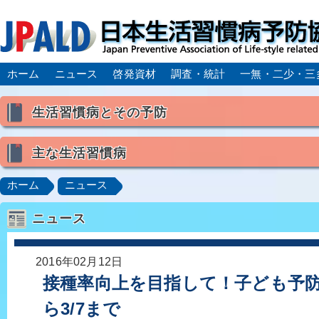
ホーム
ニュース
啓発資材
調査・統計
一無・二少・三
生活習慣病とその予防
生活習慣病とは
主な生活習慣病
喫煙
食生活
飲酒
身体活動・運動不足
高血圧
脂質異常症（高脂血症）
糖尿病
CK
ホーム
ニュース
肥満症／メタボリックシンドローム
動脈硬化
心
ニュース
脂肪肝／NAFLD／NASH
アルコール肝疾患
CO
ロコモティブシンドローム／サルコペニア／フレイル
2016年02月12日
接種率向上を目指して！子ども予防
ら3/7まで