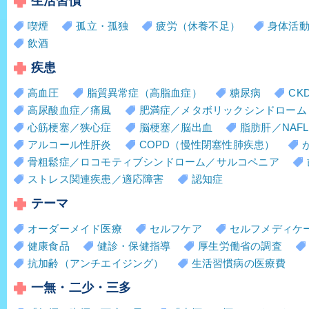
生活習慣
喫煙
孤立・孤独
疲労（休養不足）
身体活
飲酒
疾患
高血圧
脂質異常症（高脂血症）
糖尿病
CK
高尿酸血症／痛風
肥満症／メタボリックシンドローム
心筋梗塞／狭心症
脳梗塞／脳出血
脂肪肝／NAFL
アルコール性肝炎
COPD（慢性閉塞性肺疾患）
骨粗鬆症／ロコモティブシンドローム／サルコペニア
ストレス関連疾患／適応障害
認知症
テーマ
オーダーメイド医療
セルフケア
セルフメディケ
健康食品
健診・保健指導
厚生労働省の調査
抗加齢（アンチエイジング）
生活習慣病の医療費
一無・二少・三多