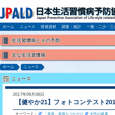
ホーム
ニュース
啓発資材
調査・統計
一無・二少・三
生活習慣病とその予防
生活習慣病とは
主な生活習慣病
喫煙
食生活
飲酒
身体活動・運動不足
高血圧
脂質異常症（高脂血症）
糖尿病
CK
ホーム
ニュース
肥満症／メタボリックシンドローム
動脈硬化
心
ニュース
脂肪肝／NAFLD／NASH
アルコール肝疾患
CO
ロコモティブシンドローム／サルコペニア／フレイル
2017年09月08日
【健やか21】フォトコンテスト20
キーワード：
「多接」多様なつながり
女性の健康