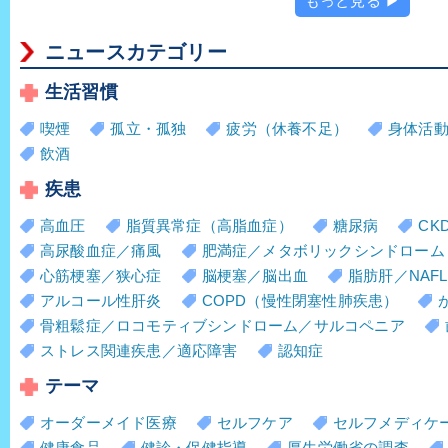
もっと見る ▶
ニュースカテゴリー
生活習慣
喫煙
孤立・孤独
疲労（休養不足）
身体活
飲酒
疾患
高血圧
脂質異常症（高脂血症）
糖尿病
CK
高尿酸血症／痛風
肥満症／メタボリックシンドローム
心筋梗塞／狭心症
脳梗塞／脳出血
脂肪肝／NAFL
アルコール性肝炎
COPD（慢性閉塞性肺疾患）
骨粗鬆症／ロコモティブシンドローム／サルコペニア
ストレス関連疾患／適応障害
認知症
テーマ
オーダーメイド医療
セルフケア
セルフメディケ
健康食品
健診・保健指導
厚生労働省の調査