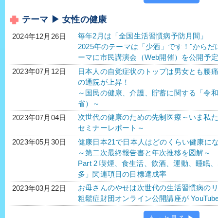
テーマ ▶ 女性の健康
毎年2月は「全国生活習慣病予防月間」
2024年12月26日
2025年のテーマは「少酒」です！"から
ーマに市民講演会（Web開催）を公開予
日本人の自覚症状のトップは男女とも腰
2023年07月12日
の通院が上昇！
～国民の健康、介護、貯蓄に関する「令
省）～
次世代の健康のための先制医療～いま私たちがす
2023年07月04日
セミナーレポート～
健康日本21で日本人はどのくらい健康に
2023年05月30日
～第二次最終報告書と年次推移を図解～
Part 2 喫煙、食生活、飲酒、運動、睡
多」関連項目の目標達成率
お母さんのやせは次世代の生活習慣病のリ
2023年03月22日
粗鬆症財団オンライン公開講座が YouTu