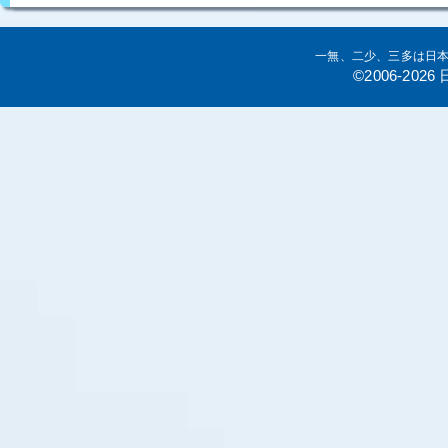
一無、二少、三多は日
©2006-20