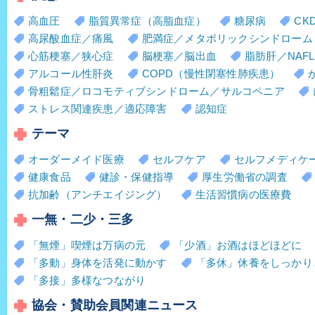
高血圧
脂質異常症（高脂血症）
糖尿病
CK
高尿酸血症／痛風
肥満症／メタボリックシンドローム
心筋梗塞／狭心症
脳梗塞／脳出血
脂肪肝／NAFL
アルコール性肝炎
COPD（慢性閉塞性肺疾患）
骨粗鬆症／ロコモティブシンドローム／サルコペニア
ストレス関連疾患／適応障害
認知症
テーマ
オーダーメイド医療
セルフケア
セルフメディケ
健康食品
健診・保健指導
厚生労働省の調査
抗加齢（アンチエイジング）
生活習慣病の医療費
一無・二少・三多
「無煙」喫煙は万病の元
「少酒」お酒はほどほどに
「多動」身体を活発に動かす
「多休」休養をしっかり
「多接」多様なつながり
協会・賛助会員関連ニュース