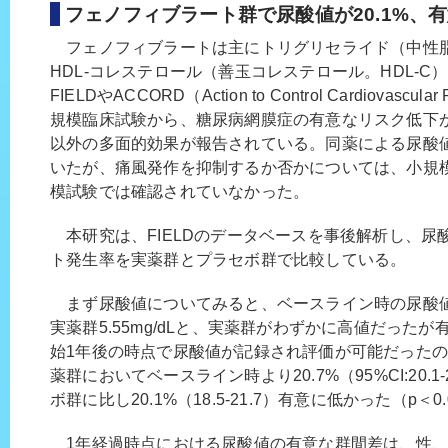
フェノフィブラート群で尿酸値が20.1%、
フェノフィブラートは主にトリグリセライド（中性脂
HDL-コレステロール（善玉コレステロール。HDL-
FIELDやACCORD（Action to Control Cardiovascula
規模臨床試験から、糖尿病網膜症の有意なリスク低下
以外の多面的効果が報告されている。同薬による尿酸
いたが、痛風発作を抑制するか否かについては、小規
模試験では確認されていなかった。
本研究は、FIELDのデータベースを事後解析し、尿
ト発生率を実薬群とプラセボ群で比較している。
まず尿酸値についてみると、ベースライン時の尿酸値はプ
実薬群5.55mg/dLと、実薬群がわずかに高値だった
始1年後の時点で尿酸値が記録され評価が可能だったのは
薬群においてベースライン時より20.7%（95%CI:20.1
ボ群に比し20.1%（18.5-21.7）有意に低かった（p＜0.
1年経過時点における尿酸値の有意な群間差は、性、