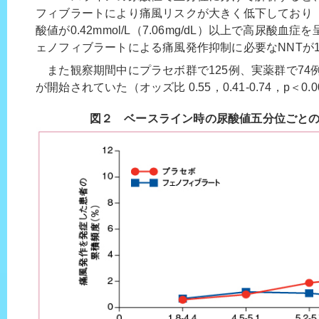
フィブラートにより痛風リスクが大きく低下しており
酸値が0.42mmol/L（7.06mg/dL）以上で高尿酸
ェノフィブラートによる痛風発作抑制に必要なNNTが12
また観察期間中にプラセボ群で125例、実薬群で74
が開始されていた（オッズ比 0.55，0.41-0.74，p＜0.0
図２ ベースライン時の尿酸値五分位ごと