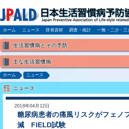
ホーム
ニュース
啓発資材
調査・統計
一無・二少・三
生活習慣病とその予防
生活習慣病とは
主な生活習慣病
喫煙
食生活
飲酒
身体活動・運動不足
高血圧
脂質異常症（高脂血症）
糖尿病
CK
ホーム
ニュース
肥満症／メタボリックシンドローム
動脈硬化
心
ニュース
脂肪肝／NAFLD／NASH
アルコール肝疾患
CO
ロコモティブシンドローム／サルコペニア／フレイル
2018年04月12日
糖尿病患者の痛風リスクがフェノ
減 FIELD試験