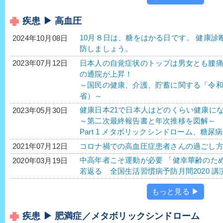
疾患 ▶ 高血圧
10月８日は、糖をはかる日です。 健康
2024年10月08日
防しましょう。
日本人の自覚症状のトップは男女とも腰
2023年07月12日
の通院が上昇！
～国民の健康、介護、貯蓄に関する「令
省）～
健康日本21で日本人はどのくらい健康に
2023年05月30日
～第二次最終報告書と年次推移を図解～
Part 1 メタボリックシンドローム、糖
コロナ禍での高血圧症患者さんの過ごし
2021年07月12日
中高年者こそ運動が必要 「健幸華齢のた
2020年03月19日
若返る 全国生活習慣病予防月間2020 講演
もっと見る ▶
疾患 ▶ 肥満症／メタボリックシンドローム