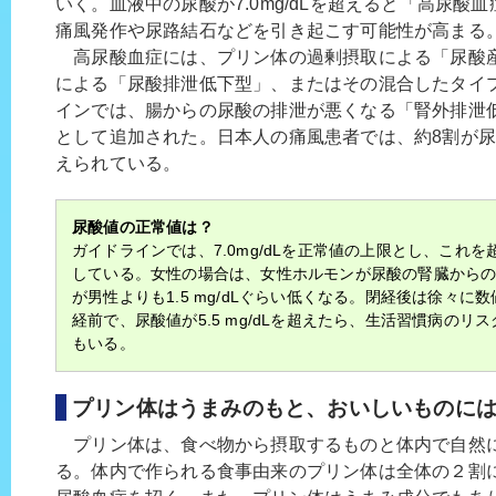
いく。血液中の尿酸が7.0mg/dLを超えると「高尿酸
痛風発作や尿路結石などを引き起こす可能性が高まる
高尿酸血症には、プリン体の過剰摂取による「尿酸
による「尿酸排泄低下型」、またはその混合したタイ
インでは、腸からの尿酸の排泄が悪くなる「腎外排泄
として追加された。日本人の痛風患者では、約8割が
えられている。
尿酸値の正常値は？
ガイドラインでは、7.0mg/dLを正常値の上限とし、これ
している。女性の場合は、女性ホルモンが尿酸の腎臓から
が男性よりも1.5 mg/dLぐらい低くなる。閉経後は徐々
経前で、尿酸値が5.5 mg/dLを超えたら、生活習慣病の
もいる。
プリン体はうまみのもと、おいしいものに
プリン体は、食べ物から摂取するものと体内で自然
る。体内で作られる食事由来のプリン体は全体の２割