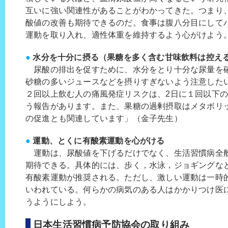
互いに強い関連性があることがわかってきた。つまり
酸値の改善も期待できるのだ。食事は腹八分目にして
運動を取り入れ、適性体重を維持するよう心がけよう
●
水分を十分に摂る（果糖を多く含む甘味飲料は控え
尿酸の排出を促すために、水分をとり十分な尿量を
砂糖の多いジュースなどを摂りすぎないよう注意した
２回以上飲む人の痛風発症リスクは、2日に１回以下の
う報告があります。また、果糖の過剰摂取はメタボリ
の促進とも関連しています」（金子先生）
●
運動、とくに有酸素運動を心がける
運動は、尿酸値を下げるだけでなく、生活習慣病全
期待できる。具体的には、歩く，水泳，ジョギングな
有酸素運動が推奨される。ただし、激しい運動は一時
いわれている。何らかの病気のある人はかかりつけ医
うようにしよう。
日本生活習慣病予防協会の取り組み