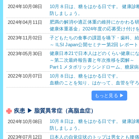
10月８日は、糖をはかる日です。 健康
2024年10月08日
防しましょう。
肥満の解消や適正体重の維持にかかわる研
2024年04月11日
健康体重基金」2024年度の応募受け付け
子どもたちの食事の課題を嚥下・歯科、
2023年11月02日
～ ILSI Japan公開セミナー第2回 レポー
健康日本21で日本人はどのくらい健康に
2023年05月30日
～第二次最終報告書と年次推移を図解～
Part 1 メタボリックシンドローム、糖
10月８日は、糖をはかる日です。
2022年10月07日
血糖のことを知り、はかって、血管を守
もっと見る ▶
疾患 ▶ 脂質異常症（高脂血症）
10月８日は、糖をはかる日です。 健康
2024年10月08日
防しましょう。
日本人の自覚症状のトップは男女とも腰
2023年07月12日