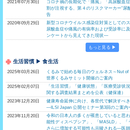
コロナ禍の長期化で「痛風」「高尿酸血症
2021年07月30日
割が注視する、第４のリスクマーカー"尿酸
告
新型コロナウイルス感染症対策としての
2020年09月29日
尿酸血症や痛風の有病率および受診率に及ぼ
ンケートから見えてきた現状―
もっと見る ▶
生活習慣 ▶ 食生活
くるみで始める毎日のウェルネス～Nut of Choice
2025年03月26日
世界くるみサミット開催のご案内
「生活習慣」「健康状態」「医療受診状
2025年02月07日
関する調査結果まとめを公表（健保連）
健康寿命延伸に向け、各世代で解決すべ
2023年12月20日
―ILSI Japan 公開セミナー第3回のご案内
令和の日本人の多くが罹患していると思わ
2023年11月20日
能性ディスペプシア」、「MASLD」、「う
さらに増加する可能性も示唆される―医師