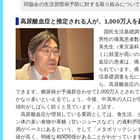
同協会の生活習慣病予防に対する取り組みについ
高尿酸血症と推定される人が、1,000万人を
国民生活基礎調査
男性の痛風患者数
美先生（東京薬科
くに頻度が高いの
血症の患者は、痛
られています。痛
活基礎調査を元に
ら、高尿酸血症の患
できます。糖尿病が予備群合わせて2,000万人とされ
かなり多いといえるでしょう。今後、中高年の人口が
傾向がしばらく続くと見ています」と話す。
高尿酸血症が増加している要因としては、食生活、
ン体の多い食物や果糖（甘いジュースなど）の過剰摂
満がベースにあるという。そして「メタボリックシン
値が高く、明確な相関関係があることがわかっていま