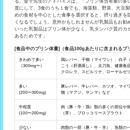
る。金子先生のアドバイスは、「プリン体含有量の多い
度にして、3食のうち１食でも、海藻類、野菜、大豆
めの食材を中心とした食事を選択すると、摂り過ぎを
くなるでしょう。意外かもしれませんが乳製品もお勧
いった乳製品はプリン体が少なく、乳タンパク質のカ
あるためです」
[食品中のプリン体量]（食品100gあたりに含まれるプ
きわめて多い
鶏レバー、干物（マイワシ）、白子
（300mg〜）
こう（肝酒蒸し）、太刀魚、健康食品（
クロレラ、スピルリナ、ローヤルゼ
多い
豚レバー、牛レバー、カツオ、マイ
(200〜300mg)
物（マアジ、サンマ）など
中程度
肉（豚・牛・鶏）類の多くの部位や魚
(100〜200mg)
（芽）、ブロッコリースプラウト
少ない
肉類の一部（豚・牛・羊）、魚類の一