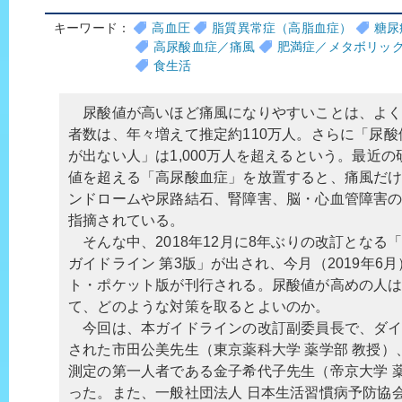
キーワード：
高血圧
脂質異常症（高脂血症）
糖尿
高尿酸血症／痛風
肥満症／メタボリッ
食生活
尿酸値が高いほど痛風になりやすいことは、よく
者数は、年々増えて推定約110万人。さらに「尿
が出ない人」は1,000万人を超えるという。最近
値を超える「高尿酸血症」を放置すると、痛風だ
ンドロームや尿路結石、腎障害、脳・心血管障害
指摘されている。
そんな中、2018年12月に8年ぶりの改訂となる
ガイドライン 第3版」が出され、今月（2019年6
ト・ポケット版が刊行される。尿酸値が高めの人
て、どのような対策を取るとよいのか。
今回は、本ガイドラインの改訂副委員長で、ダイ
された市田公美先生（東京薬科大学 薬学部 教授
測定の第一人者である金子希代子先生（帝京大学 
った。また、一般社団法人 日本生活習慣病予防協