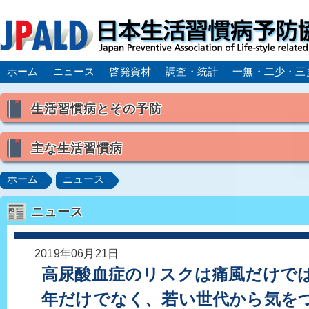
ホーム
ニュース
啓発資材
調査・統計
一無・二少・三
生活習慣病とその予防
生活習慣病とは
主な生活習慣病
喫煙
食生活
飲酒
身体活動・運動不足
高血圧
脂質異常症（高脂血症）
糖尿病
CK
ホーム
ニュース
肥満症／メタボリックシンドローム
動脈硬化
心
ニュース
脂肪肝／NAFLD／NASH
アルコール肝疾患
CO
ロコモティブシンドローム／サルコペニア／フレイル
2019年06月21日
高尿酸血症のリスクは痛風だけでは
年だけでなく、若い世代から気を