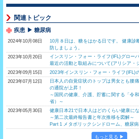
関連トピック
疾患 ▶ 糖尿病
10月８日は、糖をはかる日です。 健康
2024年10月08日
防しましょう。
インスリン・フォー・ライフ(IFL)グロー
2023年10月20日
最近の活動と取組みについて(アリシア・
2023年インスリン・フォー・ライフ(IFL)
2023年09月15日
日本人の自覚症状のトップは男女とも腰
2023年07月12日
の通院が上昇！
～国民の健康、介護、貯蓄に関する「令
省）～
健康日本21で日本人はどのくらい健康に
2023年05月30日
～第二次最終報告書と年次推移を図解～
Part 1 メタボリックシンドローム、糖
もっと見る ▶