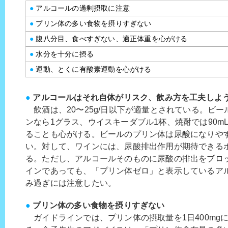
●
アルコールの過剰摂取に注意
●
プリン体の多い食物を摂りすぎない
●
腹八分目、食べすぎない、適正体重を心がける
●
水分を十分に摂る
●
運動、とくに有酸素運動を心がける
●
アルコールはそれ自体がリスク、飲み方を工夫しよ
飲酒は、20〜25g/日以下が適量とされている。ビール
ンなら1グラス、ウイスキーダブル1杯、焼酎では90m
ることも心がける。ビールのプリン体は尿酸になりや
い。対して、ワインには、尿酸排出作用が期待できる
る。ただし、アルコールそのものに尿酸の排出をブロ
インであっても、「プリン体ゼロ」と表示しているア
み過ぎには注意したい。
●
プリン体の多い食物を摂りすぎない
ガイドラインでは、プリン体の摂取量を1日400mg