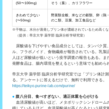
(50〜100mg)
そう（葉）、カリフラワー
きわめて少ない
野菜類全般、米などの穀類、卵（鶏
(〜50mg)
のこ類、豆腐、加工食品など
※干物は、水分が蒸発しプリン体が濃縮されているため高くな
（提供：帝京大学 薬学部 臨床分析学研究室）
尿酸値を下げやすい食品成分としては、タンパク質、
ル、フラボノイド、食物繊維が報告されている。乳製
人ほど尿酸値が低いという疫学調査の報告もある。ま
発酵食品は、腸内環境を整えるという意味でも勧めら
帝京大学 薬学部 臨床分析学研究室では「プリン体計
る。アンケートに答えるだけで、無料で利用できる。
https://teikyo.purine-lab.com/purine/
●
腹八分目、食べすぎない、適正体重を心がける
血清尿酸値が高いほど、メタボリックシンドローム
積している人ほど、血清尿酸値が高くなるという研究