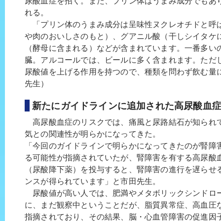
尿酸血症を招く。また、プリン体はうまみ成分でもあ
れる。
「プリン体のうまみ成分は呈味性ヌクレオチドと呼
や肉のおいしさのもと）、グアニル酸（干しシイタケ
（酵母に含まれる）などが含まれています。一番多い
臓。アルコールでは、ビールに多く含まれます。ただ
尿酸値を上げる作用を持つので、種類を問わず飲む量
先生）
新たにガイドラインに追加された高尿酸血
高尿酸血症のリスクでは、痛風と尿路結石が知られ
気との関連性が明らかになってきた。
「今回のガイドラインで明らかになってきたのが腎障
る可能性が指摘されていたが、腎障害を有する高尿酸
（尿酸降下薬）を投与すると、腎障害の進行を遅らせ
ンスが得られています」と市田先生。
尿酸値が高い人では、肥満やメタボリックシンドロ
に、まだ観察中ということだが、脂質異常症、高血圧
指摘されており、その結果、脳・心血管障害の促進因