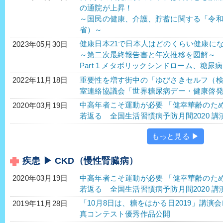
の通院が上昇！
～国民の健康、介護、貯蓄に関する「令
省）～
健康日本21で日本人はどのくらい健康に
2023年05月30日
～第二次最終報告書と年次推移を図解～
Part 1 メタボリックシンドローム、糖
重要性を増す街中の「ゆびさきセルフ（検
2022年11月18日
室連絡協議会「世界糖尿病デー・健康啓発セ
中高年者こそ運動が必要 「健幸華齢のた
2020年03月19日
若返る 全国生活習慣病予防月間2020 講演
もっと見る ▶
疾患 ▶ CKD（慢性腎臓病）
中高年者こそ運動が必要 「健幸華齢のた
2020年03月19日
若返る 全国生活習慣病予防月間2020 講演
「10月8日は、糖をはかる日2019」講演
2019年11月28日
真コンテスト優秀作品公開