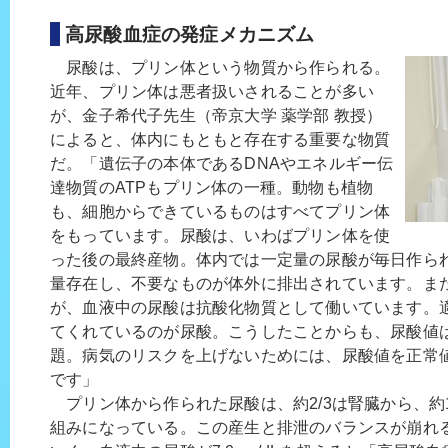
高尿酸血症の発症メカニズム
尿酸は、プリン体という物質から作られる。
近年、プリン体は悪者扱いされることが多い
が、金子希代子先生（帝京大学 薬学部 教授）
によると、体内にもともと存在する重要な物質
だ。「遺伝子の本体であるDNAやエネルギー伝
達物質のATPもプリン体の一種。動物も植物
も、細胞からできているものはすべてプリン体
をもっています。尿酸は、いわばプリン体を使
った後の最終産物。体内では一定量の尿酸が毎日作ら
量存在し、不要なものが体外に排出されています。ま
が、血液中の尿酸は抗酸化物質として働いています。
てくれているのが尿酸。こうしたことからも、尿酸値
題。病気のリスクを上げないためには、尿酸値を正常
です」
プリン体から作られた尿酸は、約2/3は腎臓から、約1
組みになっている。この産生と排泄のバランスが崩れ