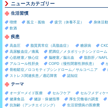
ニュースカテゴリー
生活習慣
喫煙
孤立・孤独
疲労（休養不足）
身体活
飲酒
疾患
高血圧
脂質異常症（高脂血症）
糖尿病
CK
高尿酸血症／痛風
肥満症／メタボリックシンドローム
心筋梗塞／狭心症
脳梗塞／脳出血
脂肪肝／NAFL
アルコール性肝炎
COPD（慢性閉塞性肺疾患）
骨粗鬆症／ロコモティブシンドローム／サルコペニア
ストレス関連疾患／適応障害
認知症
テーマ
オーダーメイド医療
セルフケア
セルフメディケ
健康食品
健診・保健指導
厚生労働省の調査
抗加齢（アンチエイジング）
生活習慣病の医療費