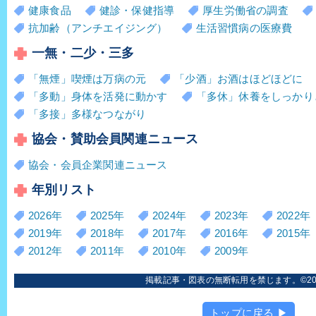
健康食品
健診・保健指導
厚生労働省の調査
抗加齢（アンチエイジング）
生活習慣病の医療費
一無・二少・三多
「無煙」喫煙は万病の元
「少酒」お酒はほどほどに
「多動」身体を活発に動かす
「多休」休養をしっかり
「多接」多様なつながり
協会・賛助会員関連ニュース
協会・会員企業関連ニュース
年別リスト
2026年
2025年
2024年
2023年
2022年
2019年
2018年
2017年
2016年
2015年
2012年
2011年
2010年
2009年
掲載記事・図表の無断転用を禁じます。©2006
トップに戻る ▶