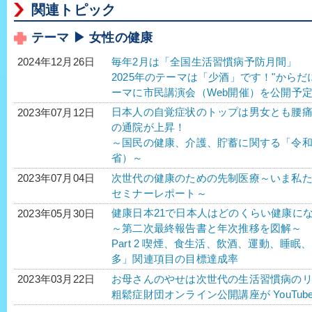
関連トピック
テーマ ▶ 女性の健康
毎年2月は「全国生活習慣病予防月間」
2024年12月26日
2025年のテーマは「少酒」です！"から
ーマに市民講演会（Web開催）を公開予
日本人の自覚症状のトップは男女とも腰
2023年07月12日
の通院が上昇！
～国民の健康、介護、貯蓄に関する「令
省）～
次世代の健康のための先制医療～いま私たちがす
2023年07月04日
セミナーレポート～
健康日本21で日本人はどのくらい健康に
2023年05月30日
～第二次最終報告書と年次推移を図解～
Part 2 喫煙、食生活、飲酒、運動、睡
多」関連項目の目標達成率
お母さんのやせは次世代の生活習慣病のリ
2023年03月22日
粗鬆症財団オンライン公開講座が YouTu