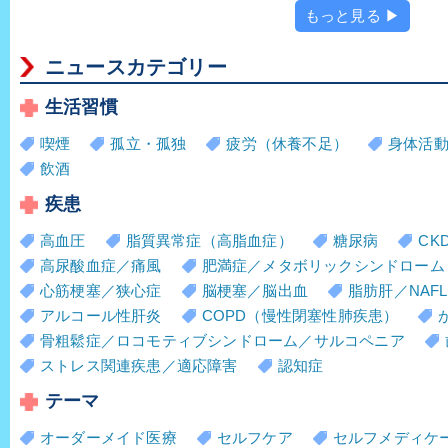
もっと見る ▶
ニュースカテゴリー
生活習慣
喫煙
孤立・孤独
疲労（休養不足）
身体活
飲酒
疾患
高血圧
脂質異常症（高脂血症）
糖尿病
CK
高尿酸血症／痛風
肥満症／メタボリックシンドローム
心筋梗塞／狭心症
脳梗塞／脳出血
脂肪肝／NAFL
アルコール性肝炎
COPD（慢性閉塞性肺疾患）
骨粗鬆症／ロコモティブシンドローム／サルコペニア
ストレス関連疾患／適応障害
認知症
テーマ
オーダーメイド医療
セルフケア
セルフメディケ