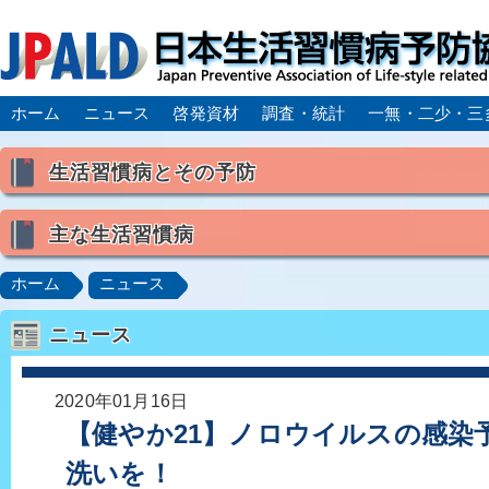
ホーム
ニュース
啓発資材
調査・統計
一無・二少・三
生活習慣病とその予防
生活習慣病とは
主な生活習慣病
喫煙
食生活
飲酒
身体活動・運動不足
高血圧
脂質異常症（高脂血症）
糖尿病
CK
ホーム
ニュース
肥満症／メタボリックシンドローム
動脈硬化
心
ニュース
脂肪肝／NAFLD／NASH
アルコール肝疾患
CO
ロコモティブシンドローム／サルコペニア／フレイル
2020年01月16日
【健やか21】ノロウイルスの感染
洗いを！