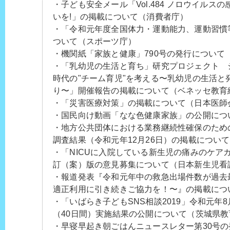
・子ども安全メール「Vol.484 ノロウイルス
いを!」の掲載について（消費者庁）
・「令和元年度全国体力・運動能力、運動習慣
ついて（スポーツ庁）
・機関紙「家族と健康」790号の発行について
・「乳幼児の生活と育ち」研究プロジェクト 
時代の"チーム育児"を考える〜乳幼児の生活と
り〜」開催報告の掲載について（ベネッセ教育
・「災害医療対策」の掲載について（日本医師
・国民向け動画「なな色健康家族」の公開につ
・地方公共団体における業務継続性確保のため
調査結果（令和元年12月26日）の掲載につい
・「NICUに入院している新生児の痛みのケアガ
訂（案）版の意見募集について（日本新生児看
・報道発表『令和元年中の救急出場件数が過去
適正利用に引き続きご協力を！〜』の掲載につ
・「いばらき子どもSNS相談2019」令和元年8
（40日間）実施結果の公開について（茨城県教
・早寝早起き朝ごはんニュースレター第30号