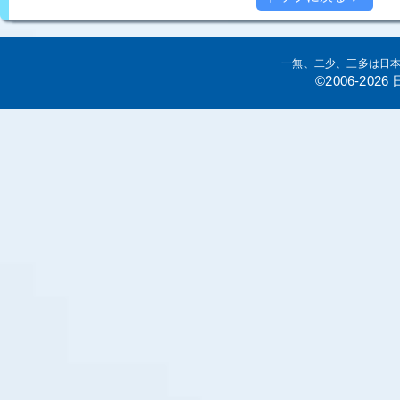
一無、二少、三多は日
©2006-20