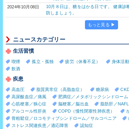
10月８日は、糖をはかる日です。 健康
2024年10月08日
防しましょう。
もっと見る ▶
ニュースカテゴリー
生活習慣
喫煙
孤立・孤独
疲労（休養不足）
身体活
飲酒
疾患
高血圧
脂質異常症（高脂血症）
糖尿病
CK
高尿酸血症／痛風
肥満症／メタボリックシンドローム
心筋梗塞／狭心症
脳梗塞／脳出血
脂肪肝／NAFL
アルコール性肝炎
COPD（慢性閉塞性肺疾患）
骨粗鬆症／ロコモティブシンドローム／サルコペニア
ストレス関連疾患／適応障害
認知症