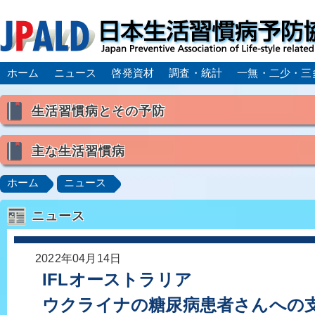
ホーム
ニュース
啓発資材
調査・統計
一無・二少・三
生活習慣病とその予防
生活習慣病とは
主な生活習慣病
喫煙
食生活
飲酒
身体活動・運動不足
高血圧
脂質異常症（高脂血症）
糖尿病
CK
ホーム
ニュース
肥満症／メタボリックシンドローム
動脈硬化
心
ニュース
脂肪肝／NAFLD／NASH
アルコール肝疾患
CO
ロコモティブシンドローム／サルコペニア／フレイル
2022年04月14日
IFLオーストラリア
ウクライナの糖尿病患者さんへの