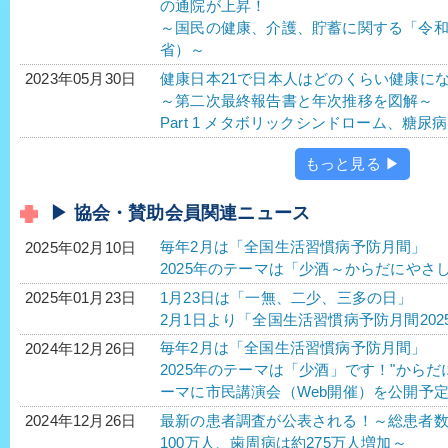
の通院が上昇！
～国民の健康、介護、貯蓄に関する「令
省）～
健康日本21で日本人はどのくらい健康に
2023年05月30日
～第二次最終報告書と年次推移を図解～
Part 1 メタボリックシンドローム、糖
もっと見る ▶
▶ 協会・賛助会員関連ニュース
毎年2月は「全国生活習慣病予防月間」
2025年02月10日
2025年のテーマは「少酒～からだにやさ
1月23日は「一無、二少、三多の日」
2025年01月23日
2月1日より「全国生活習慣病予防月間202
毎年2月は「全国生活習慣病予防月間」
2024年12月26日
2025年のテーマは「少酒」です！"から
ーマに市民講演会（Web開催）を公開予
最新の患者調査が公表される！～総患者
2024年12月26日
100万人、歯周病は約275万人増加～