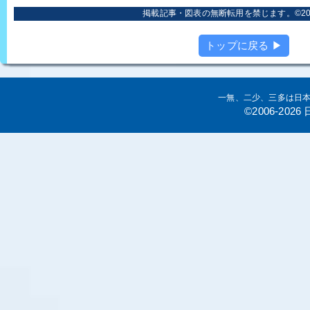
掲載記事・図表の無断転用を禁じます。©2006
トップに戻る ▶
一無、二少、三多は日
©2006-20