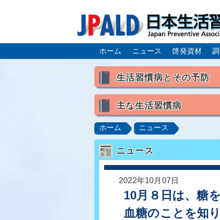
ホーム
ニュース
啓発資材
調
生活習慣病とその予防
生活習慣病とは
主な生活習慣病
喫煙
食生活
飲酒
高血圧
脂質異常症（高脂
ホーム
ニュース
肥満症／メタボリックシンドロ
ニュース
脂肪肝／NAFLD／NASH
ロコモティブシンドローム／サ
2022年10月07日
10月８日は、糖
血糖のことを知