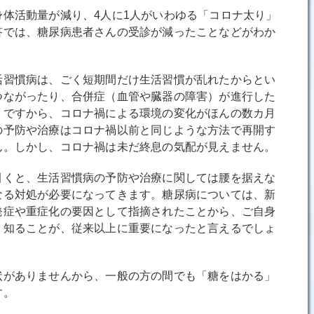
体活動量が減り、4人に1人がいわゆる「コロナ太り」
答では、糖尿病患者さんの受診が減ったことなどがわか
習慣病は、ごく短期間だけ生活習慣が乱れたからとい
つながったり、合併症（血管や臓器の障害）が進行した
。ですから、コロナ禍による環境の変化がほんの数カ月
の予防や治療はコロナ禍以前と同じような方法で再開す
ん。しかし、コロナ禍は未だ終息の気配が見えません。
くと、生活習慣病の予防や治療に関しては腰を据えな
なる対処が必要になってきます。糖尿病については、新
発症や重症化の要因として指摘されたことから、ご自身
く知ることが、従来以上に重要になったと言えるでしょ
がありませんから、一般の方の間でも「糖をはかる」
す。