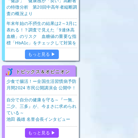
「健診」 健康感が「良い」高齢者
の特徴分析 第20回中高年者縦断調
査の概況より
年末年始の不摂生の結果は2～3月に
表れる！？調査で見えた「9連休高
血糖」のリスク 血糖値の重要な指
標「HbA1c」をチェックして対策を
もっと見る ▶
トピックス＆オピニオン
少食で腸活！ー全国生活習慣病予防
月間2024 市民公開講演会 公開中！
自分で自分の健康を守る～『一無、
二少、三多』が、今まさに求められ
ている～
池田 義雄 名誉会長インタビュー
もっと見る ▶