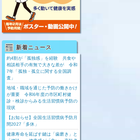
新着ニュース
約4割が「孤独感」を経験 共食や
相談相手の有無で大きな差が 令和
7年「孤独・孤立に関する全国調
査」
地域・職域を通じた予防の働きかけ
が重要 令和6年度の市区町村健
診・検診からみる生活習慣病予防の
現状
【お知らせ】全国生活習慣病予防月
間2027「多休」
健康寿命を延ばす鍵は「歯磨き」と