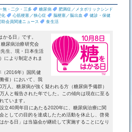
一無・二少・三多
糖尿病
肥満症／メタボリックシンド
硬化
心筋梗塞／狭心症
脳梗塞／脳出血
健診・保健
賛助会員関連ニュース
食生活
はかる日」です。
、糖尿病治療研究会
雄先生、現・日本生活
）により制定されま
年（2016年）国民健
働省）において、我
000万人、糖尿病が強く疑われる方（糖尿病予備群）
,000万人と報告された年でした。この傾向は現在に至る
れています。
立40周年目にあたる2020年に、糖尿病治療に関
会としての目的を達成したため活動を休止し、啓発
はかる日」は当協会が継続して実施することになり