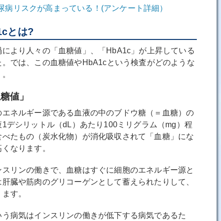
尿病リスクが高まっている！(アンケート詳細）
1cとは?
より人々の「血糖値」、「HbA1c」が上昇している
。では、この血糖値やHbA1cという検査がどのような
う。
血糖値」
エネルギー源である血液の中のブドウ糖（＝血糖）の
1デシリットル（dL）あたり100ミリグラム（mg）程
食べたもの（炭水化物）が消化吸収されて「血糖」にな
高くなります。
スリンの働きで、血糖はすぐに細胞のエネルギー源と
は肝臓や筋肉のグリコーゲンとして蓄えられたりして、
ります。
う病気はインスリンの働きが低下する病気であるた