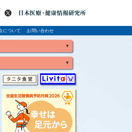
会について
お問い合わせ
▼
▼
風
脳出血
大腸がん
骨粗鬆症