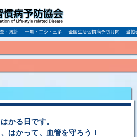
査・統計
一無・二少・三多
全国生活習慣病予防月間
当協
身体活動・運動不足
疲労（休養不足）
孤立・孤独
血症）
糖尿病
CKD（慢性腎臓病）
高尿酸血症／痛
ーム
動脈硬化
心筋梗塞
狭心症
脳梗塞
アルコール肝疾患
COPD（慢性閉塞性肺疾患）
肺がん
ルコペニア／フレイル
歯周病
をはかる日です。
り、はかって、血管を守ろう！