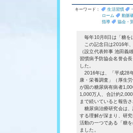
キーワード：
生活習慣
ローム
動脈
指導
協会・
毎年10月8日は「糖を
この記念日は2016年
（設立代表幹事 池田義
習慣病予防協会名誉会長
した。
2016年は、「平成28
康・栄養調査」（厚生労
が国の糖尿病有病者1,
1,000万人、合計約2
まで続いていると報告さ
糖尿病治療研究会は、設
する理解が深まり、研究
活動の一つである「糖を
ました。