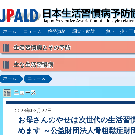
ホーム
ニュース
啓発資材
調査・統計
一無・二少・三
生活習慣病とその予防
生活習慣病とは
主な生活習慣病
喫煙
食生活
飲酒
身体活動・運動不足
高血圧
脂質異常症（高脂血症）
糖尿病
CK
ホーム
ニュース
肥満症／メタボリックシンドローム
動脈硬化
心
ニュース
脂肪肝／NAFLD／NASH
アルコール肝疾患
CO
ロコモティブシンドローム／サルコペニア／フレイル
2023年03月22日
お母さんのやせは次世代の生活習
めます ～公益財団法人骨粗鬆症財