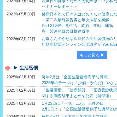
次世代の健康のための先制医療～いま私たちがす
2023年07月04日
セミナーレポート～
健康日本21で日本人はどのくらい健康に
2023年05月30日
～第二次最終報告書と年次推移を図解～
Part 2 喫煙、食生活、飲酒、運動、睡
多」関連項目の目標達成率
お母さんのやせは次世代の生活習慣病のリ
2023年03月22日
粗鬆症財団オンライン公開講座が YouTu
もっと見る ▶
▶ 生活習慣
毎年2月は「全国生活習慣病予防月間」
2025年02月10日
2025年のテーマは「少酒～からだにやさ
「生活習慣」「健康状態」「医療受診状
2025年02月07日
関する調査結果まとめを公表（健保連）
1月23日は「一無、二少、三多の日」
2025年01月23日
2月1日より「全国生活習慣病予防月間202
毎年2月は「全国生活習慣病予防月間」
2024年12月26日