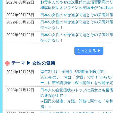
お母さんのやせは次世代の生活習慣病のリ
2023年03月22日
粗鬆症財団オンライン公開講座が YouTu
日本の女性のやせ過ぎ問題とその栄養対策 P
2022年09月26日
日本の女性のやせ過ぎ問題とその栄養対策 P
2022年09月26日
待ったなし！
日本の女性のやせ過ぎ問題とその栄養対策 P
2022年09月22日
待ったなし！
もっと見る ▶
テーマ ▶ 女性の健康
毎年2月は「全国生活習慣病予防月間」
2024年12月26日
2025年のテーマは「少酒」です！"から
ーマに市民講演会（Web開催）を公開予
日本人の自覚症状のトップは男女とも腰
2023年07月12日
の通院が上昇！
～国民の健康、介護、貯蓄に関する「令
省）～