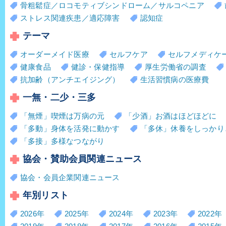
骨粗鬆症／ロコモティブシンドローム／サルコペニア
ストレス関連疾患／適応障害
認知症
テーマ
オーダーメイド医療
セルフケア
セルフメディケ
健康食品
健診・保健指導
厚生労働省の調査
抗加齢（アンチエイジング）
生活習慣病の医療費
一無・二少・三多
「無煙」喫煙は万病の元
「少酒」お酒はほどほどに
「多動」身体を活発に動かす
「多休」休養をしっかり
「多接」多様なつながり
協会・賛助会員関連ニュース
協会・会員企業関連ニュース
年別リスト
2026年
2025年
2024年
2023年
2022年