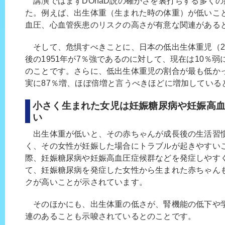
講演ではまずDOhaD説の確かさを裏打ちする多く
た。例えば、出生体重（生まれた時の体重）が低いこ
血圧、心血管疾患のリスクの高さが有意な関連がある
そして、危惧すべきことに、日本の低出生体重児（2,
後の1951年が7％強であるのに対して、現在は10％弱
のことです。さらに、低出生体重児の割合が最も低かっ
実に87％増、ほぼ倍増と言うべきほどに増加している
小さく生まれた女児は妊娠糖尿病や妊娠高
い
出生体重が低いと、その赤ちゃんが成長後の生活習
く、その女性が妊娠した場合にトラブルが起きやすい
際、妊娠糖尿病や妊娠高血圧症候群などを発症しやす
て、妊娠糖尿病を発症した女性から生まれた赤ちゃん
クが高いことが示されています。
そのほかにも、出生体重の低さが、腎機能の低下や
連のあることも示唆されているとのことです。