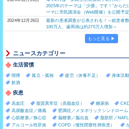
2025年のテーマは「少酒」です！"から
ーマに市民講演会（Web開催）を公開予
最新の患者調査が公表される！～総患者
2024年12月26日
100万人、歯周病は約275万人増加～
もっと見る ▶
ニュースカテゴリー
生活習慣
喫煙
孤立・孤独
疲労（休養不足）
身体活
飲酒
疾患
高血圧
脂質異常症（高脂血症）
糖尿病
CK
高尿酸血症／痛風
肥満症／メタボリックシンドローム
心筋梗塞／狭心症
脳梗塞／脳出血
脂肪肝／NAFL
アルコール性肝炎
COPD（慢性閉塞性肺疾患）