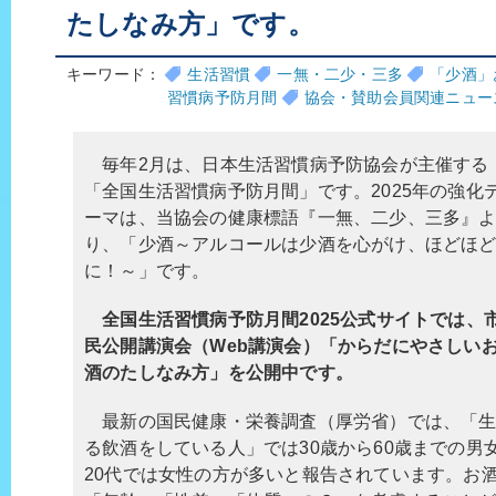
たしなみ方」です。
キーワード：
生活習慣
一無・二少・三多
「少酒」
習慣病予防月間
協会・賛助会員関連ニュー
毎年2月は、日本生活習慣病予防協会が主催する
「全国生活習慣病予防月間」です。2025年の強化
ーマは、当協会の健康標語『一無、二少、三多』
り、「少酒～アルコールは少酒を心がけ、ほどほ
に！～」です。
全国生活習慣病予防月間2025公式サイトでは、
民公開講演会（Web講演会）「からだにやさしい
酒のたしなみ方」を公開中です。
最新の国民健康・栄養調査（厚労省）では、「生
る飲酒をしている人」では30歳から60歳までの男
20代では女性の方が多いと報告されています。お