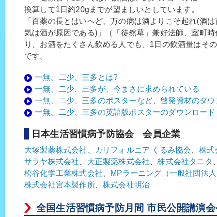
換算して1日約20gまでが望ましいとしています。
「百薬の長とはいへど、万の病は酒よりこそ起れ(酒は
気は酒が原因である)」（「徒然草」兼好法師、室町時
り、お酒をたくさん飲める人でも、1日の飲酒量はそ
です。
一無、二少、三多とは?
一無、二少、三多が、今まさに求められている
一無、二少、三多のポスターなど、啓発資材のダウ
一無、二少、三多の英語版ポスターのダウンロード
日本生活習慣病予防協会 会員企業
大塚製薬株式会社、
カリフォルニア くるみ協会
、
株式
サラヤ株式会社
、
大正製薬株式会社
、
株式会社タニタ
松谷化学工業株式会社
、
MPラーニング（一般社団法
株式会社宮本製作所
、
株式会社明治
全国生活習慣病予防月間 市民公開講演会