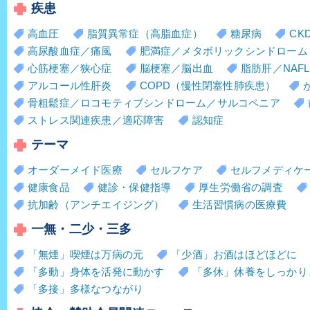
疾患
高血圧
脂質異常症（高脂血症）
糖尿病
CK
高尿酸血症／痛風
肥満症／メタボリックシンドローム
心筋梗塞／狭心症
脳梗塞／脳出血
脂肪肝／NAFL
アルコール性肝炎
COPD（慢性閉塞性肺疾患）
骨粗鬆症／ロコモティブシンドローム／サルコペニア
ストレス関連疾患／適応障害
認知症
テーマ
オーダーメイド医療
セルフケア
セルフメディケ
健康食品
健診・保健指導
厚生労働省の調査
抗加齢（アンチエイジング）
生活習慣病の医療費
一無・二少・三多
「無煙」喫煙は万病の元
「少酒」お酒はほどほどに
「多動」身体を活発に動かす
「多休」休養をしっかり
「多接」多様なつながり