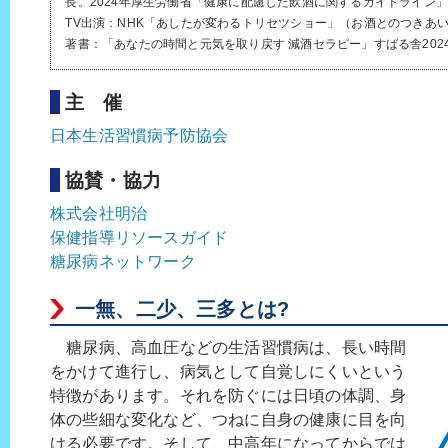
長。2024年厚生労働省「健康に配慮した飲酒に関するガイドライ
TV出演：NHK「あしたが変わるトリセツショー」（お酒とのつきあいか
著書：「あなたの時間と元気を取り戻す 減酒セラピー」すばる舎2024
主 催
日本生活習慣病予防協会
協賛・協力
株式会社明治
保健指導リソースガイド
糖尿病ネットワーク
一無、二少、三多とは?
糖尿病、高血圧などの生活習慣病は、長い時間
をかけて進行し、病気として自覚しにくいという
特徴があります。それを防ぐには日頃の体調、身
体の些細な変化など、つねに自身の健康に目を向
ける必要です。そして、中高年になってからでは