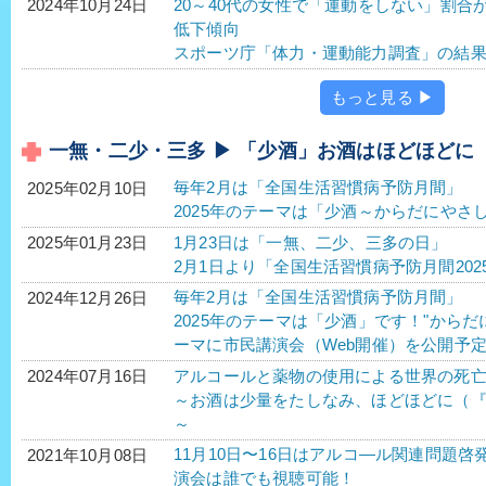
20～40代の女性で「運動をしない」割合
2024年10月24日
低下傾向
スポーツ庁「体力・運動能力調査」の結
もっと見る ▶
一無・二少・三多 ▶ 「少酒」お酒はほどほどに
毎年2月は「全国生活習慣病予防月間」
2025年02月10日
2025年のテーマは「少酒～からだにやさ
1月23日は「一無、二少、三多の日」
2025年01月23日
2月1日より「全国生活習慣病予防月間202
毎年2月は「全国生活習慣病予防月間」
2024年12月26日
2025年のテーマは「少酒」です！"から
ーマに市民講演会（Web開催）を公開予
アルコールと薬物の使用による世界の死亡者
2024年07月16日
～お酒は少量をたしなみ、ほどほどに（
～
11月10日〜16日はアルコ―ル関連問題
2021年10月08日
演会は誰でも視聴可能！