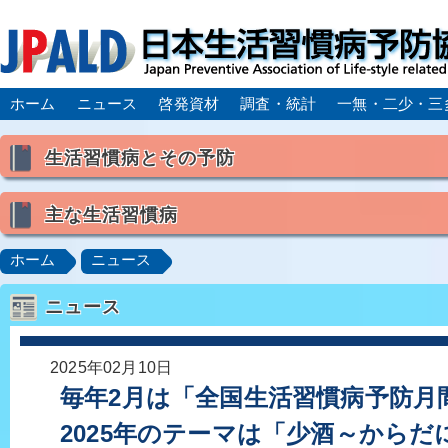
ホーム
ニュース
啓発資材
調査・統計
一無・二少・三
生活習慣病とその予防
生活習慣病とは
主な生活習慣病
喫煙
食生活
飲酒
身体活動・運動不足
高血圧
脂質異常症（高脂血症）
糖尿病
CK
ホーム
ニュース
肥満症／メタボリックシンドローム
動脈硬化
心
ニュース
脂肪肝／NAFLD／NASH
アルコール肝疾患
CO
ロコモティブシンドローム／サルコペニア／フレイル
2025年02月10日
毎年2月は「全国生活習慣病予防月
2025年のテーマは「少酒～から