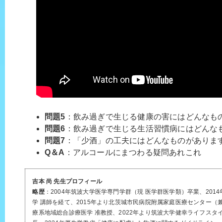
問題5
：飲み過ぎで生じる健康の害にはどんなも
問題6
：飲み過ぎで生じる生活習慣病にはどんな
問題7
：「少酒」の工夫にはどんなものがありま
Q＆A
：アルコールにまつわる疑問あれこれ
吉本 尚 先生プロフィール
略歴
：2004年筑波大学医学専門学群（現 医学群医学類）卒業、20
学 講師を経て、2015年より北茨城市民病院附属家庭医療センター（兼
療系地域総合診療医学 准教授、2022年より筑波大学健幸ライフス