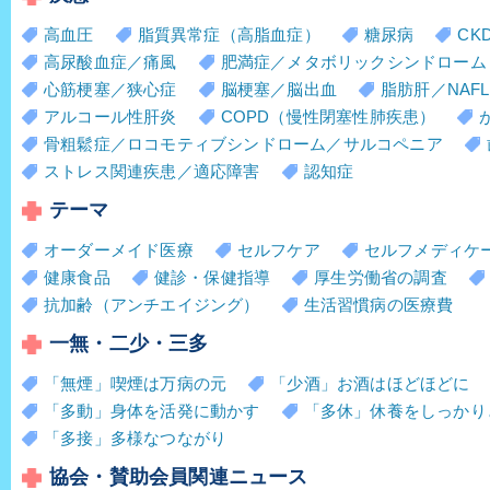
高血圧
脂質異常症（高脂血症）
糖尿病
CK
高尿酸血症／痛風
肥満症／メタボリックシンドローム
心筋梗塞／狭心症
脳梗塞／脳出血
脂肪肝／NAFL
アルコール性肝炎
COPD（慢性閉塞性肺疾患）
骨粗鬆症／ロコモティブシンドローム／サルコペニア
ストレス関連疾患／適応障害
認知症
テーマ
オーダーメイド医療
セルフケア
セルフメディケ
健康食品
健診・保健指導
厚生労働省の調査
抗加齢（アンチエイジング）
生活習慣病の医療費
一無・二少・三多
「無煙」喫煙は万病の元
「少酒」お酒はほどほどに
「多動」身体を活発に動かす
「多休」休養をしっかり
「多接」多様なつながり
協会・賛助会員関連ニュース