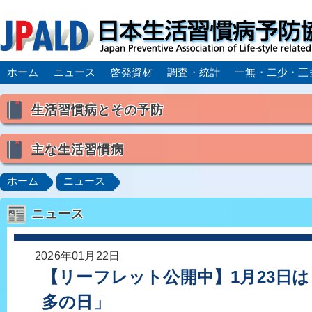
ホーム
ニュース
啓発資材
調査・統計
一無・二少・三
生活習慣病とその予防
生活習慣病とは
主な生活習慣病
喫煙
食生活
飲酒
身体活動・運動不足
高血圧
脂質異常症（高脂血症）
糖尿病
CK
ホーム
ニュース
肥満症／メタボリックシンドローム
動脈硬化
心
ニュース
脂肪肝／NAFLD／NASH
アルコール肝疾患
CO
ロコモティブシンドローム／サルコペニア／フレイル
2026年01月22日
【リーフレット公開中】1月23日
多の日」