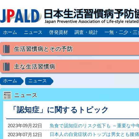
ホーム
ニュース
啓発資材
調査・統計
一無・二少・三
生活習慣病とその予防
生活習慣病とは
主な生活習慣病
喫煙
食生活
飲酒
身体活動・運動不足
高血圧
脂質異常症（高脂血症）
糖尿病
CK
ホーム
ニュース
肥満症／メタボリックシンドローム
動脈硬化
心
ニュース
脂肪肝／NAFLD／NASH
アルコール肝疾患
CO
ロコモティブシンドローム／サルコペニア／フレイル
「認知症」に関するトピック
魚食で認知症のリスク低下も ～重要な中
2023年09月22日
日本人の自覚症状のトップは男女とも腰
2023年07月12日