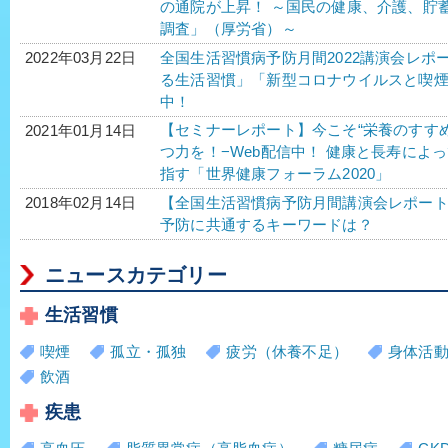
の通院が上昇！ ～国民の健康、介護、貯
調査」（厚労省）～
全国生活習慣病予防月間2022講演会レポ
2022年03月22日
る生活習慣」「新型コロナウイルスと喫煙
中！
【セミナーレポート】今こそ“栄養のすす
2021年01月14日
つ力を！−Web配信中！ 健康と長寿によ
指す「世界健康フォーラム2020」
【全国生活習慣病予防月間講演会レポー
2018年02月14日
予防に共通するキーワードは？
ニュースカテゴリー
生活習慣
喫煙
孤立・孤独
疲労（休養不足）
身体活
飲酒
疾患