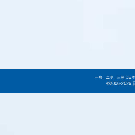
一無、二少、三多は日
©2006-20