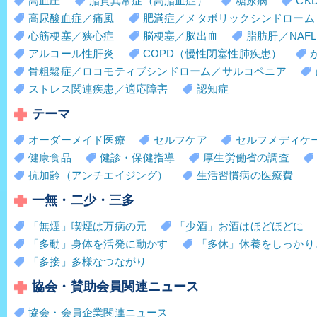
高血圧
脂質異常症（高脂血症）
糖尿病
CK
高尿酸血症／痛風
肥満症／メタボリックシンドローム
心筋梗塞／狭心症
脳梗塞／脳出血
脂肪肝／NAFL
アルコール性肝炎
COPD（慢性閉塞性肺疾患）
骨粗鬆症／ロコモティブシンドローム／サルコペニア
ストレス関連疾患／適応障害
認知症
テーマ
オーダーメイド医療
セルフケア
セルフメディケ
健康食品
健診・保健指導
厚生労働省の調査
抗加齢（アンチエイジング）
生活習慣病の医療費
一無・二少・三多
「無煙」喫煙は万病の元
「少酒」お酒はほどほどに
「多動」身体を活発に動かす
「多休」休養をしっかり
「多接」多様なつながり
協会・賛助会員関連ニュース
協会・会員企業関連ニュース