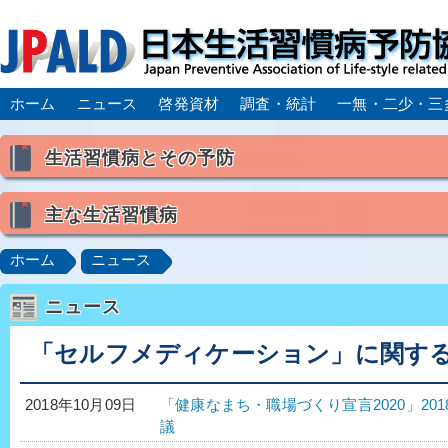
ホーム
ニュース
啓発資材
調査・統計
一無・二少・三
生活習慣病とその予防
生活習慣病とは
主な生活習慣病
喫煙
食生活
飲酒
身体活動・運動不足
高血圧
脂質異常症（高脂血症）
糖尿病
CK
ホーム
ニュース
肥満症／メタボリックシンドローム
動脈硬化
心
ニュース
脂肪肝／NAFLD／NASH
アルコール肝疾患
CO
ロコモティブシンドローム／サルコペニア／フレイル
「セルフメディケーション」に関す
「健康なまち・職場づくり宣言2020」2
2018年10月09日
議