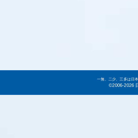
一無、二少、三多は日
©2006-20