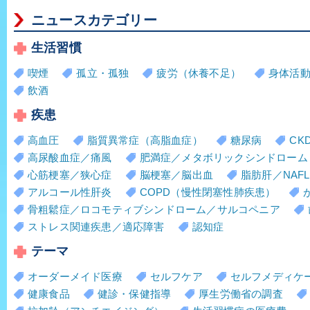
ニュースカテゴリー
生活習慣
喫煙
孤立・孤独
疲労（休養不足）
身体活
飲酒
疾患
高血圧
脂質異常症（高脂血症）
糖尿病
CK
高尿酸血症／痛風
肥満症／メタボリックシンドローム
心筋梗塞／狭心症
脳梗塞／脳出血
脂肪肝／NAFL
アルコール性肝炎
COPD（慢性閉塞性肺疾患）
骨粗鬆症／ロコモティブシンドローム／サルコペニア
ストレス関連疾患／適応障害
認知症
テーマ
オーダーメイド医療
セルフケア
セルフメディケ
健康食品
健診・保健指導
厚生労働省の調査