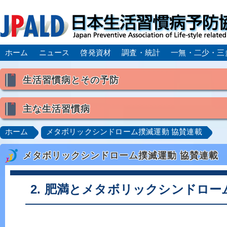
ホーム
ニュース
啓発資材
調査・統計
一無・二少・三
生活習慣病とその予防
生活習慣病とは
主な生活習慣病
喫煙
食生活
飲酒
身体活動・運動不足
高血圧
脂質異常症（高脂血症）
糖尿病
CK
ホーム
メタボリックシンドローム撲滅運動 協賛連載
肥満症／メタボリックシンドローム
動脈硬化
心
メタボリックシンドローム撲滅運動 協賛連載
脂肪肝／NAFLD／NASH
アルコール肝疾患
CO
ロコモティブシンドローム／サルコペニア／フレイル
2. 肥満とメタボリックシンドローム