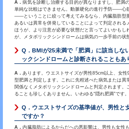
A．
病気を診断し治療する目的が異なりますし、肥満
単純な比較はできません。動脈硬化の進行予防――心
――ということに絞って考えてみるなら、内臓脂肪型
あるいは異常を併発していることによって判定される
ほうが、より注意が必要な状態だと言ってよいかもし
が、メタボリックシンドロームは病気の一歩手前の状
Q．
BMIが25未満で「肥満」に該当し
ックシンドロームと診断されることもあ
A．
あります。ウエストサイズが男性85cm以上、女性
型肥満と判定します。これに先程述べた病気または異常
関係なくメタボリックシンドロームと判定されます。こ
ることも珍しくありません。いわゆる“隠れ肥満”です
Q．
ウエストサイズの基準値が、男性と
ですか？
A．
内臓脂肪によるからだへの悪影響は、男性も女性も