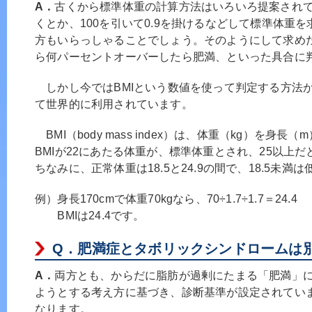
A．
古くから標準体重の計算方法はいろいろ提案されて
くとか、100を引いて0.9を掛けるなどして標準体重
方もいらっしゃることでしょう。そのようにして求め
ら何パーセントオーバーしたら肥満、といった具合に
しかし今ではBMIという数値を使って判定する方法
て世界的に利用されています。
BMI（body mass index）は、体重（kg）を身
BMIが22にあたる体重が、標準体重とされ、25以上
ちなみに、正常体重は18.5と24.9の間で、18.5未満
例）身長170cmで体重70kgなら、70÷1.7÷1.7＝24.4
BMIは24.4です。
Q．
肥満症とタボリックシンドロームは
A．
両方とも、からだに脂肪が過剰にたまる「肥満」
ようとする考え方に基づき、診断基準が設定されてい
なります。