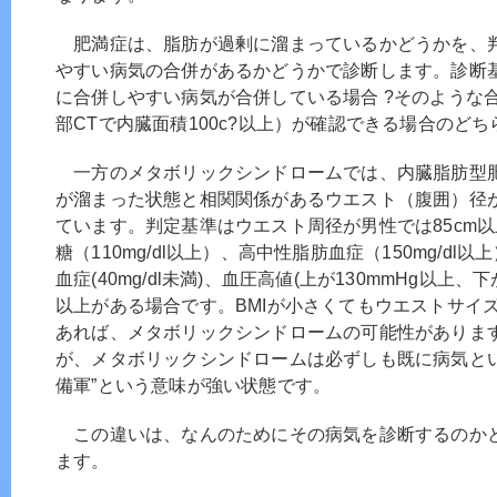
肥満症は、脂肪が過剰に溜まっているかどうかを、判
やすい病気の合併があるかどうかで診断します。診断基準
に合併しやすい病気が合併している場合 ?そのような
部CTで内臓面積100c?以上）が確認できる場合のど
一方のメタボリックシンドロームでは、内臓脂肪型
が溜まった状態と相関関係があるウエスト（腹囲）径
ています。判定基準はウエスト周径が男性では85cm以
糖（110mg/dl以上）、高中性脂肪血症（150mg/dl
血症(40mg/dl未満)、血圧高値(上が130mmHg以上、
以上がある場合です。BMIが小さくてもウエストサイ
あれば、メタボリックシンドロームの可能性がありま
が、メタボリックシンドロームは必ずしも既に病気とい
備軍”という意味が強い状態です。
この違いは、なんのためにその病気を診断するのか
ます。