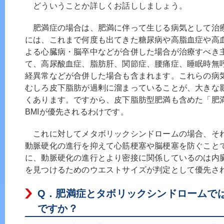
どういうことか詳しくお話ししましょう。
肥満症の場合は、肥満に伴って生じる病気として治
には、これまで何度も出てきた糖尿病や高脂血症や高
よる心臓病・脳卒中などが合併した場合が治療すべき
て、高尿酸血症、脂肪肝、関節症、腰痛症、睡眠時無
経異常などが合併した場合も含まれます。これらの病
むしろ皮下脂肪が過剰に溜まっていることが、大きな
くあります。ですから、皮下脂肪型肥満も含めた「肥
BMIが優先されるわけです。
これに対してメタボリックシンドロームの場合、そ
動脈硬化の進行を抑えて心筋梗塞や脳梗塞を防ぐこと
に、動脈硬化の進行とより密接に関係しているのは内
を見つけるためのウエストサイズが判定として優先さ
Q．
肥満症とタボリックシンドロームで
ですか？