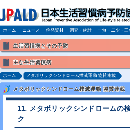
ホーム
ニュース
啓発資材
調査・統計
一無・二少・三
生活習慣病とその予防
生活習慣病とは
主な生活習慣病
喫煙
食生活
飲酒
身体活動・運動不足
高血圧
脂質異常症（高脂血症）
糖尿病
CK
ホーム
メタボリックシンドローム撲滅運動 協賛連載
肥満症／メタボリックシンドローム
動脈硬化
心
メタボリックシンドローム撲滅運動 協賛連載
脂肪肝／NAFLD／NASH
アルコール肝疾患
CO
ロコモティブシンドローム／サルコペニア／フレイル
11. メタボリックシンドロームの
ク