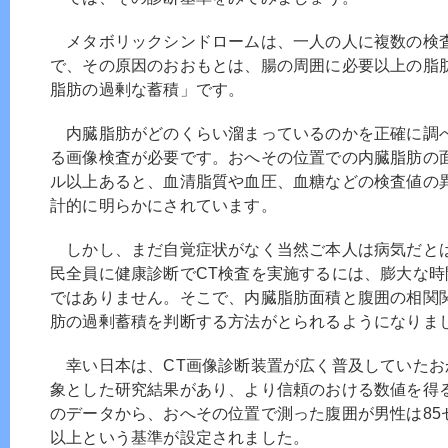
メタボリックシンドロームは、一人の人に複数の検
で、その原因のおおもとは、腸の周囲に必要以上の脂
脂肪の過剰な蓄積」です。
内臓脂肪がどのくらい溜まっているのかを正確に調べ
る画像検査が必要です。おへその位置での内臓脂肪の面
ル以上あると、血清脂質や血圧、血糖などの検査値の
計的に明らかにされています。
しかし、まだ自覚症状がなく当然ご本人は病気だと
民全員に健康診断でCT検査を実施するには、膨大な
ではありません。そこで、内臓脂肪面積と腹囲の相関
肪の過剰蓄積を判断する方法がとられるようになりま
幸い日本は、CT画像診断装置が広く普及していたお
象とした研究結果があり、より信頼のおける数値を得
のデータから、おへその位置で測った腹囲が男性は85
以上という基準が設定されました。