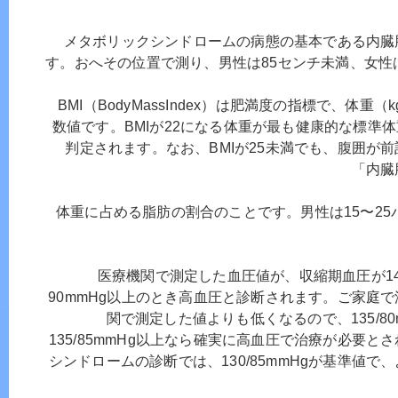
メタボリックシンドロームの病態の基本である内臓
す。おへその位置で測り、男性は85センチ未満、女性
BMI（BodyMassIndex）は肥満度の指標で、体重
数値です。BMIが22になる体重が最も健康的な標準体
判定されます。なお、BMIが25未満でも、腹囲が
「内臓
体重に占める脂肪の割合のことです。男性は15〜25パ
医療機関で測定した血圧値が、収縮期血圧が14
90mmHg以上のとき高血圧と診断されます。ご家庭
関で測定した値よりも低くなるので、135/8
135/85mmHg以上なら確実に高血圧で治療が必要
シンドロームの診断では、130/85mmHgが基準値