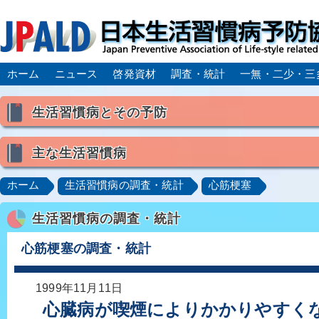
ホーム
ニュース
啓発資材
調査・統計
一無・二少・三
生活習慣病とその予防
生活習慣病とは
主な生活習慣病
喫煙
食生活
飲酒
身体活動・運動不足
高血圧
脂質異常症（高脂血症）
糖尿病
CK
ホーム
生活習慣病の調査・統計
心筋梗塞
肥満症／メタボリックシンドローム
動脈硬化
心
生活習慣病の調査・統計
脂肪肝／NAFLD／NASH
アルコール肝疾患
CO
ロコモティブシンドローム／サルコペニア／フレイル
心筋梗塞の調査・統計
1999年11月11日
心臓病が喫煙によりかかりやすく