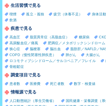
生活習慣で見る
喫煙
孤立・孤独
疲労（休養不足）
身体活
飲酒
疾患で見る
高血圧
脂質異常症（高脂血症）
糖尿病
CK
高尿酸血症／痛風
肥満症／メタボリックシンドローム
狭心症
脳梗塞
脳出血
脂肪肝／NAFLD／NA
COPD（慢性閉塞性肺疾患）
肺がん
大腸がん
ロコモティブシンドローム／サルコペニア／フレイル
骨粗鬆症
調査項目で見る
患者数
医療費
死亡者数
数字・検査値
情報源で見る
人口動態統計（厚生労働省）
国民健康・栄養調査（厚