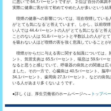
に悪い’で 64.7パーセントですが、２位は‘自分の体調不
実際に健康に害が出て初めてやめた人が多いという結
喫煙の健康への影響については、現在喫煙している人の
が‘とても気になる’と答えています。しかし、以前喫
い人では 44.4パーセントの人が‘とても気になる’と
ことのない人は 51.8パーセントと半数以上の人が‘と
を吸わない人ほど喫煙の害を強く意識していることが
喫煙がからだに与える害に関する知識については、肺が
ント、気管支炎は 65.5パーセント、喘息は 59.9パ
なると思うと感じていて、呼吸器の病気との関連は広
ました。その一方で、心臓病は 40.5パーセント、脳卒中
34.1パーセント、歯周病 27.3パーセント、などの
いる人があまり多くないようです。
●詳しくは、厚生労働省のホームページへ→
トップペ