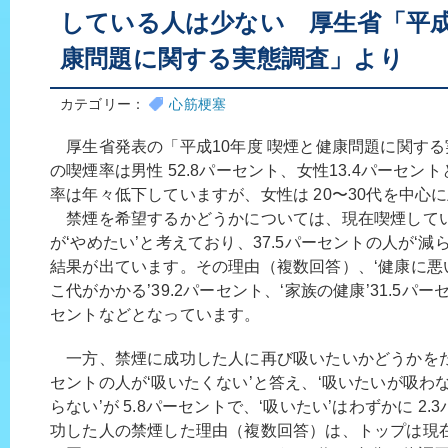
している人は少ない 厚生省「平成
康問題に関する実態調査」より
カテゴリー：
心筋梗塞
厚生省発表の「平成10年度 喫煙と健康問題に関す
の喫煙率は男性 52.8パーセント、女性13.4パーセ
率は年々低下していますが、女性は 20〜30代を中心
禁煙を希望するかどうかについては、現在喫煙している
が‘やめたい’と考えており、37.5パーセントの人が‘
結果が出ています。その理由（複数回答）、‘健康に悪い’
こ代がかかる’39.2パーセント、‘家族の健康’31.5パーセ
セントなどとなっています。
一方、禁煙に成功した人に再び吸いたいかどうかをたず
セントの人が‘吸いたくない’と答え、‘吸いたいが吸わない
らない’が 5.8パーセントで、‘吸いたい’はわずかに 2
功した人の禁煙した理由（複数回答）は、トップは現在