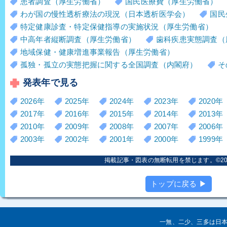
患者調査（厚生労働省）
国民医療費（厚生労働省）
わが国の慢性透析療法の現況（日本透析医学会）
国民
特定健康診査・特定保健指導の実施状況（厚生労働省）
中高年者縦断調査（厚生労働省）
歯科疾患実態調査（
地域保健・健康増進事業報告（厚生労働省）
孤独・孤立の実態把握に関する全国調査（内閣府）
そ
発表年で見る
2026年
2025年
2024年
2023年
2020年
2017年
2016年
2015年
2014年
2013年
2010年
2009年
2008年
2007年
2006年
2003年
2002年
2001年
2000年
1999年
掲載記事・図表の無断転用を禁じます。©2006
トップに戻る ▶
一無、二少、三多は日