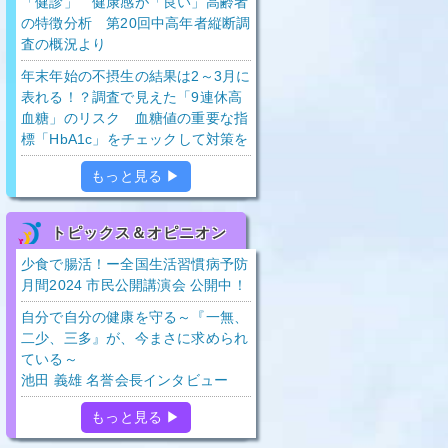
「健診」 健康感が「良い」高齢者
の特徴分析 第20回中高年者縦断調
査の概況より
年末年始の不摂生の結果は2～3月に
表れる！？調査で見えた「9連休高
血糖」のリスク 血糖値の重要な指
標「HbA1c」をチェックして対策を
もっと見る ▶
トピックス＆オピニオン
少食で腸活！ー全国生活習慣病予防
月間2024 市民公開講演会 公開中！
自分で自分の健康を守る～『一無、
二少、三多』が、今まさに求められ
ている～
池田 義雄 名誉会長インタビュー
もっと見る ▶