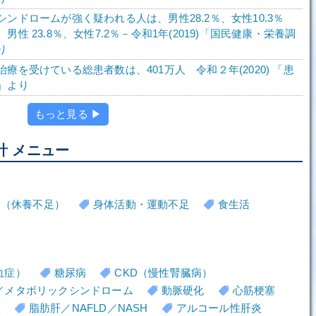
シンドロームが強く疑われる人は、男性28.2％、女性10.3％
男性 23.8％、女性7.2％－令和1年(2019)「国民健康・栄養調
り
療を受けている総患者数は、401万人 令和２年(2020) 「患
」より
もっと見る ▶
計 メニュー
労（休養不足）
身体活動・運動不足
食生活
血症）
糖尿病
CKD（慢性腎臓病）
／メタボリックシンドローム
動脈硬化
心筋梗塞
血
脂肪肝／NAFLD／NASH
アルコール性肝炎