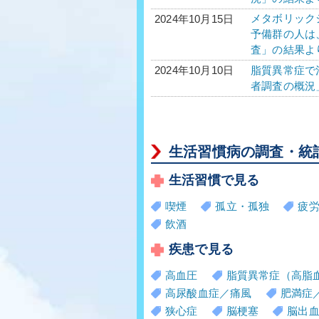
メタボリック
2024年10月15日
予備群の人は、
査」の結果よ
脂質異常症で治
2024年10月10日
者調査の概況
生活習慣病の調査・統
生活習慣で見る
喫煙
孤立・孤独
疲
飲酒
疾患で見る
高血圧
脂質異常症（高脂
高尿酸血症／痛風
肥満症
狭心症
脳梗塞
脳出