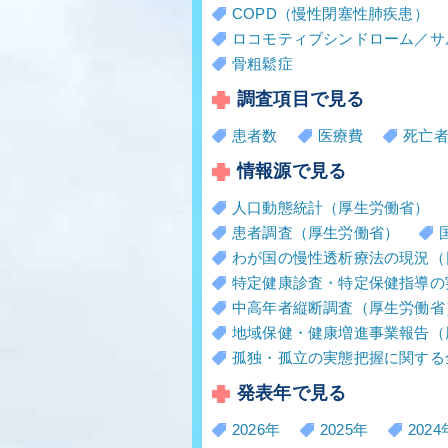
COPD（慢性閉塞性肺疾患）
ロコモティブシンドローム／サ
骨粗鬆症
調査項目で見る
患者数
医療費
死亡
情報源で見る
人口動態統計（厚生労働省）
患者調査（厚生労働省）
わが国の慢性透析療法の現況（
特定健康診査・特定保健指導の
中高年者縦断調査（厚生労働省
地域保健・健康増進事業報告（
孤独・孤立の実態把握に関する
発表年で見る
2026年
2025年
2024