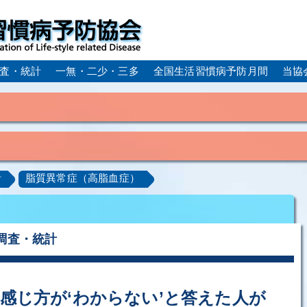
査・統計
一無・二少・三多
全国生活習慣病予防月間
当協
身体活動・運動不足
疲労（休養不足）
孤立・孤独
血症）
糖尿病
CKD（慢性腎臓病）
高尿酸血症／痛
計
脂質異常症（高脂血症）
ーム
動脈硬化
心筋梗塞
狭心症
脳梗塞
アルコール肝疾患
COPD（慢性閉塞性肺疾患）
肺がん
ルコペニア／フレイル
歯周病
調査・統計
感じ方が‘わからない’と答えた人が