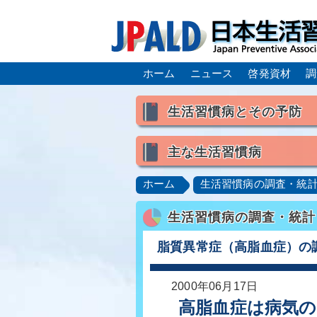
ホーム
ニュース
啓発資材
調
生活習慣病とその予防
生活習慣病とは
主な生活習慣病
喫煙
食生活
飲酒
高血圧
脂質異常症（高脂
ホーム
生活習慣病の調査・統
肥満症／メタボリックシンドロ
生活習慣病の調査・統計
脂肪肝／NAFLD／NASH
ロコモティブシンドローム／サ
脂質異常症（高脂血症）の
2000年06月17日
高脂血症は病気の