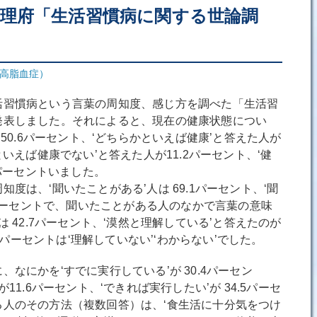
理府「生活習慣病に関する世論調
高脂血症）
習慣病という言葉の周知度、感じ方を調べた「生活習
発表しました。それによると、現在の健康状態につい
 50.6パーセント、‘どちらかといえば健康’と答えた人が
といえば健康でない’と答えた人が11.2パーセント、‘健
5パーセントいました。
は、‘聞いたことがある’人は 69.1パーセント、‘聞
.9パーセントで、聞いたことがある人のなかで言葉の意味
は 42.7パーセント、‘漠然と理解している’と答えたのが
.7パーセントは‘理解していない’‘わからない’でした。
なにかを‘すでに実行している’が 30.4パーセン
11.6パーセント、‘できれば実行したい’が 34.5パーセ
る人のその方法（複数回答）は、‘食生活に十分気をつけ