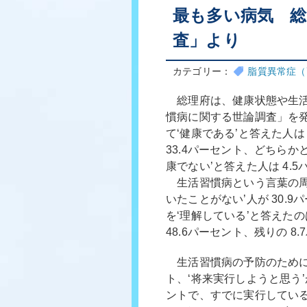
最も多い病気 総
査」より
カテゴリー：
脂質異常症（
総理府は、健康状態や生活
慣病に関する世論調査」を
て‘健康である’と答えた人は
33.4パーセント、どちらか
康でない’と答えた人は 4.
生活習慣病という言葉の周知度
いたことがない’人が 30
を‘理解している’と答えたの
48.6パーセント、残りの 8
生活習慣病の予防のために、
ト、‘将来実行しようと思う’が
ントで、すでに実行してい