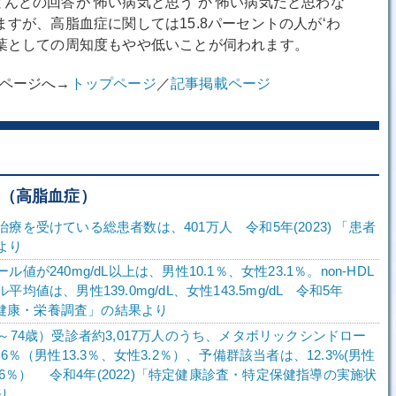
どの回答が‘怖い病気と思う’か‘怖い病気だと思わな
ますが、高脂血症に関しては15.8パーセントの人が‘わ
言葉としての周知度もやや低いことが伺われます。
ムページへ→
トップページ
／
記事掲載ページ
症（高脂血症）
療を受けている総患者数は、401万人 令和5年(2023) 「患者
より
値が240mg/dL以上は、男性10.1％、女性23.1％。non-HDL
均値は、男性139.0mg/dL、女性143.5mg/dL 令和5年
国民健康・栄養調査」の結果より
～74歳）受診者約3,017万人のうち、メタボリックシンドロー
.6％（男性13.3％、女性3.2％）、予備群該当者は、12.3%(男性
2.6％） 令和4年(2022)「特定健康診査・特定保健指導の実施状
り