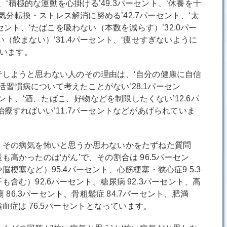
く、‘積極的な運動を心掛ける’49.3パーセント、‘休養を十
‘気分転換・ストレス解消に努める’42.7パーセント、‘太
ーセント、‘たばこを吸わない（本数を減らす）’32.0パー
（飲まない）’31.4パーセント、‘痩せすぎないように
ています。
しようと思わない人のその理由は、‘自分の健康に自信
生活習慣病について考えたことがない’28.1パーセン
セント、‘酒、たばこ、好物などを制限したくない’12.6パ
治療すればいい’11.7パーセントなどがあげられていま
その病気を怖いと思うか思わないかをたずねた質問
高かったのは‘がん’で、その割合は 96.5パーセン
梗塞など）95.4パーセント、心筋梗塞・狭心症9 5.3
含む）92.6パーセント、糖尿病 92.3パーセント、高
瘍 86.3パーセント、骨粗鬆症 84.7パーセント、肥満
脂血症は 76.5パーセントとなっています。