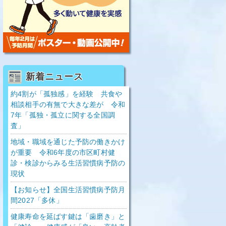
新着ニュース
約4割が「孤独感」を経験 共食や
相談相手の有無で大きな差が 令和
7年「孤独・孤立に関する全国調
査」
地域・職域を通じた予防の働きかけ
が重要 令和6年度の市区町村健
診・検診からみる生活習慣病予防の
現状
【お知らせ】全国生活習慣病予防月
間2027「多休」
健康寿命を延ばす鍵は「歯磨き」と