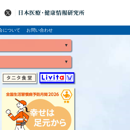
会について
お問い合わせ
▼
▼
風
脳出血
大腸がん
骨粗鬆症