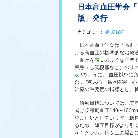
日本高血圧学会「
版」発行
カテゴリー：
糖尿病
日本高血圧学会は「高血圧治
ける高血圧の標準的な治療
血圧を
表１
のような基準
疾患（心筋梗塞など）のリ
表2
のように、‘血圧以外に
合’、‘糖尿病、臓器障害、
治療の重要度の指標とし、
治療目標については、若年・
者は収縮期血圧140〜160m
望ましいとしています。糖
るため、降圧目標がより引
が１グラム／日以上の場合には