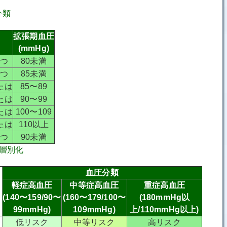
分類
拡張期血圧
(mmHg)
かつ
80未満
かつ
85未満
たは
85〜89
たは
90〜99
たは
100〜109
たは
110以上
かつ
90未満
層別化
血圧分類
軽症高血圧
中等症高血圧
重症高血圧
(140〜159/90〜
(160〜179/100〜
(180mmHg以
99mmHg)
109mmHg)
上/110mmHg以上)
低リスク
中等リスク
高リスク