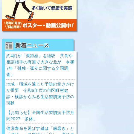
新着ニュース
約4割が「孤独感」を経験 共食や
相談相手の有無で大きな差が 令和
7年「孤独・孤立に関する全国調
査」
地域・職域を通じた予防の働きかけ
が重要 令和6年度の市区町村健
診・検診からみる生活習慣病予防の
現状
【お知らせ】全国生活習慣病予防月
間2027「多休」
健康寿命を延ばす鍵は「歯磨き」と