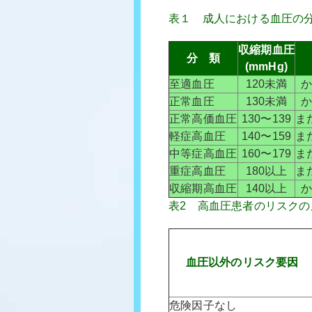
表１ 成人における血圧の
収縮期血圧
分 類
(mmHg)
至適血圧
120未満
正常血圧
130未満
正常高価血圧
130〜139
ま
軽症高血圧
140〜159
ま
中等症高血圧
160〜179
ま
重症高血圧
180以上
ま
収縮期高血圧
140以上
表2 高血圧患者のリスクの
血圧以外のリスク要因
危険因子なし