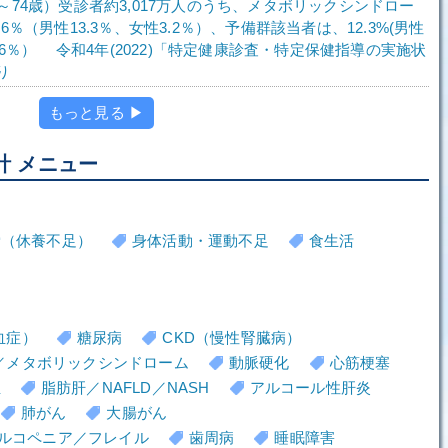
～74歳）受診者約3,017万人のうち、メタボリックシンドロー
.6％（男性13.3％、女性3.2％）、予備群該当者は、12.3%(男性
2.6％） 令和4年(2022)「特定健康診査・特定保健指導の実施状
り
もっと見る ▶
計 メニュー
労（休養不足）
身体活動・運動不足
食生活
血症）
糖尿病
CKD（慢性腎臓病）
／メタボリックシンドローム
動脈硬化
心筋梗塞
血
脂肪肝／NAFLD／NASH
アルコール性肝炎
肺がん
大腸がん
ルコペニア／フレイル
歯周病
睡眠障害