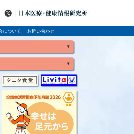
会について
お問い合わせ
▼
▼
風
脳出血
大腸がん
骨粗鬆症