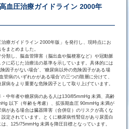
高血圧治療ガイドライン 2000年
療ガイドライン 2000年版」を発行し、現時点にお
法をまとめました。
で分類し、脳血管障害（脳出血や脳梗塞など）や冠動脈
スクに応じた治療法の基準を示しています。具体的には
危険因子がない場合’、‘糖尿病以外の危険因子がある場
心血管病のいずれかがある場合’の三つの階層に分けて、
糖尿病をより重要な危険因子として取り上げています。
中年者や糖尿病のある人は130/85mmHg 未満、高齢
mHg 以下（年齢を考慮）、拡張期血圧 90mmHg 未満が
尿病がある場合は臓器障害（合併症）のリスクが高くな
く設定されています。とくに糖尿病性腎症があり尿蛋白
、125/75mmHg 未満を降圧目標となっています。