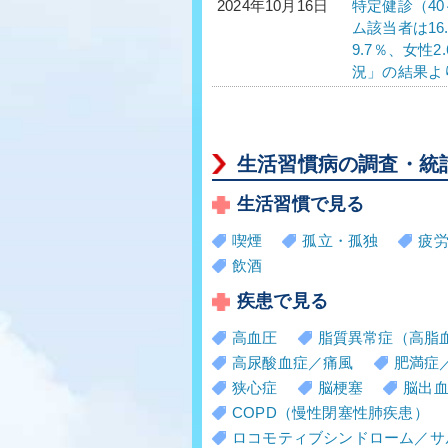
特定健診（40
2024年10月16日
ム該当者は16
9.7％、女性
況」の結果よ
生活習慣病の調査・統
生活習慣で見る
喫煙
孤立・孤独
疲
飲酒
疾患で見る
高血圧
脂質異常症（高脂
高尿酸血症／痛風
肥満症
狭心症
脳梗塞
脳出
COPD（慢性閉塞性肺疾患）
ロコモティブシンドローム／サ