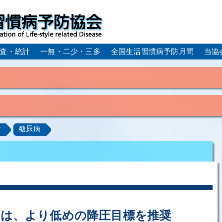
査・統計
一無・二少・三多
全国生活習慣病予防月間
当協
身体活動・運動不足
疲労（休養不足）
孤立・孤独
血症）
糖尿病
CKD（慢性腎臓病）
高尿酸血症／痛
計
糖尿病
ーム
動脈硬化
心筋梗塞
狭心症
脳梗塞
アルコール肝疾患
COPD（慢性閉塞性肺疾患）
肺がん
ルコペニア／フレイル
歯周病
合は、より低めの降圧目標を推奨