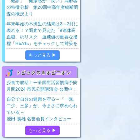
「健診」 健康感が「良い」高齢者
の特徴分析 第20回中高年者縦断調
査の概況より
年末年始の不摂生の結果は2～3月に
表れる！？調査で見えた「9連休高
血糖」のリスク 血糖値の重要な指
標「HbA1c」をチェックして対策を
もっと見る ▶
トピックス＆オピニオン
少食で腸活！ー全国生活習慣病予防
月間2024 市民公開講演会 公開中！
自分で自分の健康を守る～『一無、
二少、三多』が、今まさに求められ
ている～
池田 義雄 名誉会長インタビュー
もっと見る ▶