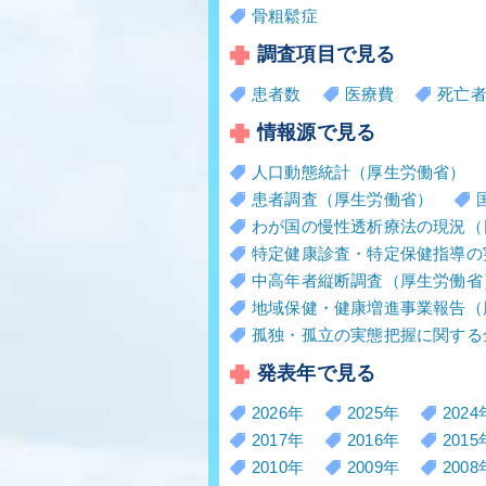
骨粗鬆症
調査項目で見る
患者数
医療費
死亡
情報源で見る
人口動態統計（厚生労働省）
患者調査（厚生労働省）
わが国の慢性透析療法の現況（
特定健康診査・特定保健指導の
中高年者縦断調査（厚生労働省
地域保健・健康増進事業報告（
孤独・孤立の実態把握に関する
発表年で見る
2026年
2025年
2024
2017年
2016年
2015
2010年
2009年
2008