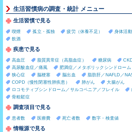
生活習慣病の調査・統計 メニュー
生活習慣で見る
喫煙
孤立・孤独
疲労（休養不足）
身体活
飲酒
疾患で見る
高血圧
脂質異常症（高脂血症）
糖尿病
CK
高尿酸血症／痛風
肥満症／メタボリックシンドローム
狭心症
脳梗塞
脳出血
脂肪肝／NAFLD／NA
COPD（慢性閉塞性肺疾患）
肺がん
大腸がん
ロコモティブシンドローム／サルコペニア／フレイル
骨粗鬆症
調査項目で見る
患者数
医療費
死亡者数
数字・検査値
情報源で見る