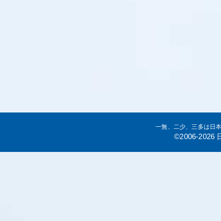
一無、二少、三多は日
©2006-20