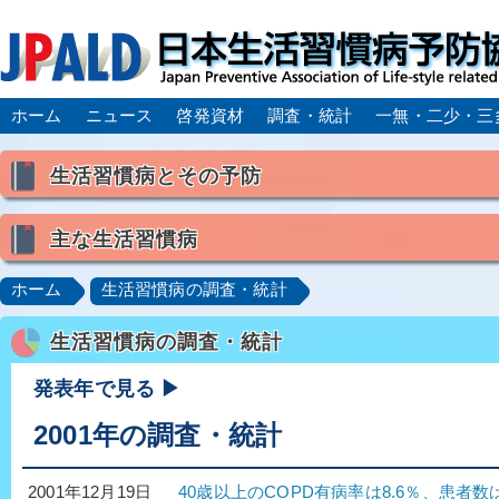
ホーム
ニュース
啓発資材
調査・統計
一無・二少・三
生活習慣病とその予防
生活習慣病とは
主な生活習慣病
喫煙
食生活
飲酒
身体活動・運動不足
高血圧
脂質異常症（高脂血症）
糖尿病
CK
ホーム
生活習慣病の調査・統計
肥満症／メタボリックシンドローム
動脈硬化
心
生活習慣病の調査・統計
脂肪肝／NAFLD／NASH
アルコール肝疾患
CO
ロコモティブシンドローム／サルコペニア／フレイル
発表年で見る ▶
2001年の調査・統計
40歳以上のCOPD有病率は8.6％、患者数は
2001年12月19日