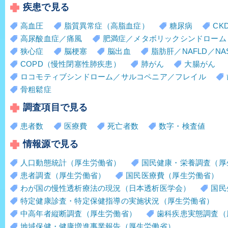
疾患で見る
高血圧
脂質異常症（高脂血症）
糖尿病
CK
高尿酸血症／痛風
肥満症／メタボリックシンドローム
狭心症
脳梗塞
脳出血
脂肪肝／NAFLD／NA
COPD（慢性閉塞性肺疾患）
肺がん
大腸がん
ロコモティブシンドローム／サルコペニア／フレイル
骨粗鬆症
調査項目で見る
患者数
医療費
死亡者数
数字・検査値
情報源で見る
人口動態統計（厚生労働省）
国民健康・栄養調査（厚
患者調査（厚生労働省）
国民医療費（厚生労働省）
わが国の慢性透析療法の現況（日本透析医学会）
国民
特定健康診査・特定保健指導の実施状況（厚生労働省）
中高年者縦断調査（厚生労働省）
歯科疾患実態調査（
地域保健・健康増進事業報告（厚生労働省）