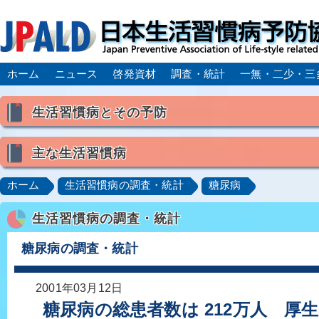
ホーム
ニュース
啓発資材
調査・統計
一無・二少・三
生活習慣病とその予防
生活習慣病とは
主な生活習慣病
喫煙
食生活
飲酒
身体活動・運動不足
高血圧
脂質異常症（高脂血症）
糖尿病
CK
ホーム
生活習慣病の調査・統計
糖尿病
肥満症／メタボリックシンドローム
動脈硬化
心
生活習慣病の調査・統計
脂肪肝／NAFLD／NASH
アルコール肝疾患
CO
ロコモティブシンドローム／サルコペニア／フレイル
糖尿病の調査・統計
2001年03月12日
糖尿病の総患者数は 212万人 厚