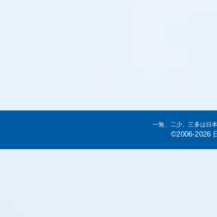
一無、二少、三多は日
©2006-20