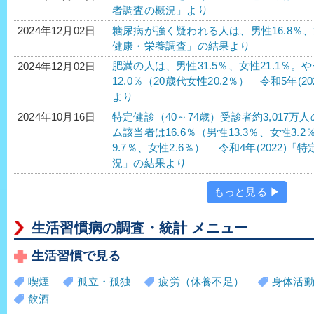
者調査の概況」より
糖尿病が強く疑われる人は、男性16.8％、女性
2024年12月02日
健康・栄養調査」の結果より
肥満の人は、男性31.5％、女性21.1％。
2024年12月02日
12.0％（20歳代女性20.2％） 令和5年
より
特定健診（40～74歳）受診者約3,017
2024年10月16日
ム該当者は16.6％（男性13.3％、女性3.
9.7％、女性2.6％） 令和4年(2022
況」の結果より
もっと見る ▶
生活習慣病の調査・統計 メニュー
生活習慣で見る
喫煙
孤立・孤独
疲労（休養不足）
身体活
飲酒