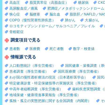
高血圧
脂質異常症（高脂血症）
糖尿病
CK
高尿酸血症／痛風
肥満症／メタボリックシンドローム
狭心症
脳梗塞
脳出血
脂肪肝／NAFLD／NA
COPD（慢性閉塞性肺疾患）
肺がん
大腸がん
ロコモティブシンドローム／サルコペニア／フレイル
骨粗鬆症
調査項目で見る
患者数
医療費
死亡者数
数字・検査値
情報源で見る
人口動態統計（厚生労働省）
国民健康・栄養調査（厚
患者調査（厚生労働省）
国民医療費（厚生労働省）
わが国の慢性透析療法の現況（日本透析医学会）
国民
特定健康診査・特定保健指導の実施状況（厚生労働省）
中高年者縦断調査（厚生労働省）
歯科疾患実態調査（
地域保健・健康増進事業報告（厚生労働省）
孤独・孤立の実態把握に関する全国調査（内閣府）
そ