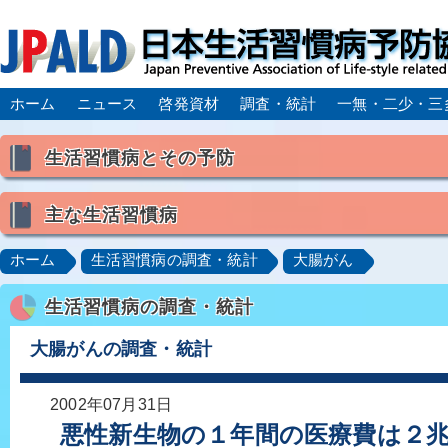
ホーム
ニュース
啓発資材
調査・統計
一無・二少・三
生活習慣病とその予防
生活習慣病とは
主な生活習慣病
喫煙
食生活
飲酒
身体活動・運動不足
高血圧
脂質異常症（高脂血症）
糖尿病
CK
ホーム
生活習慣病の調査・統計
大腸がん
肥満症／メタボリックシンドローム
動脈硬化
心
生活習慣病の調査・統計
脂肪肝／NAFLD／NASH
アルコール肝疾患
CO
ロコモティブシンドローム／サルコペニア／フレイル
大腸がんの調査・統計
2002年07月31日
悪性新生物の１年間の医療費は２兆