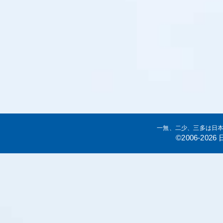
一無、二少、三多は日
©2006-20