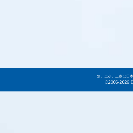
一無、二少、三多は日
©2006-20