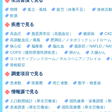
生活習慣で見る
喫煙
孤立・孤独
疲労（休養不足）
身体活
飲酒
疾患で見る
高血圧
脂質異常症（高脂血症）
糖尿病
CK
高尿酸血症／痛風
肥満症／メタボリックシンドローム
狭心症
脳梗塞
脳出血
脂肪肝／NAFLD／NA
COPD（慢性閉塞性肺疾患）
肺がん
大腸がん
ロコモティブシンドローム／サルコペニア／フレイル
骨粗鬆症
調査項目で見る
患者数
医療費
死亡者数
数字・検査値
情報源で見る
人口動態統計（厚生労働省）
国民健康・栄養調査（厚
患者調査（厚生労働省）
国民医療費（厚生労働省）