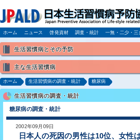
ホーム
ニュース
啓発資材
調査・統計
一無・二少・三
生活習慣病とその予防
生活習慣病とは
主な生活習慣病
喫煙
食生活
飲酒
身体活動・運動不足
高血圧
脂質異常症（高脂血症）
糖尿病
CK
ホーム
生活習慣病の調査・統計
糖尿病
肥満症／メタボリックシンドローム
動脈硬化
心
生活習慣病の調査・統計
脂肪肝／NAFLD／NASH
アルコール肝疾患
CO
ロコモティブシンドローム／サルコペニア／フレイル
糖尿病の調査・統計
2002年09月09日
日本人の死因の男性は10位、女