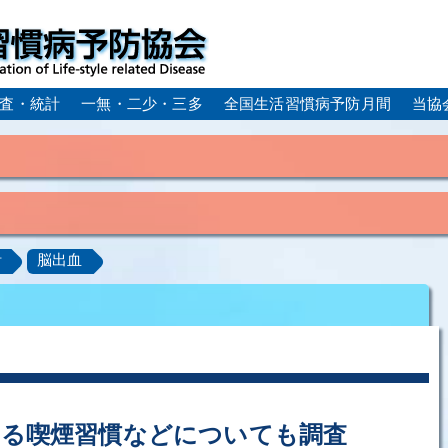
査・統計
一無・二少・三多
全国生活習慣病予防月間
当協
身体活動・運動不足
疲労（休養不足）
孤立・孤独
血症）
糖尿病
CKD（慢性腎臓病）
高尿酸血症／痛
計
脳出血
ーム
動脈硬化
心筋梗塞
狭心症
脳梗塞
アルコール肝疾患
COPD（慢性閉塞性肺疾患）
肺がん
ルコペニア／フレイル
歯周病
ある喫煙習慣などについても調査