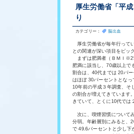
厚生労働省「平成
り
カテゴリー：
脳出血
厚生労働省が毎年行ってい
との関連が深い項目をピッ
まずは肥満者（ＢＭＩ※25
肥満に該当し、70歳以上で
割合は、40代までは 20パ
はほぼ 30パーセントとな
10年前の平成３年調査、そ
の割合が増えてきています
きていて、とくに10代では
次に、喫煙習慣についてみて
分弱。年齢層別にみると、20
で 49.6パーセントと少し下が