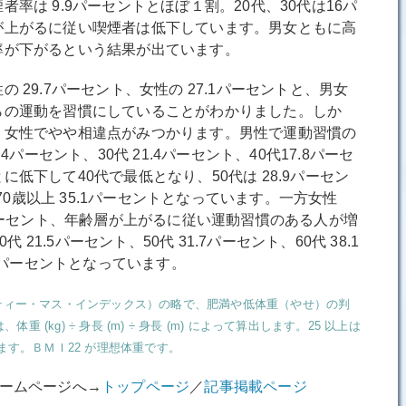
率は 9.9パーセントとほぼ１割。20代、30代は16パ
が上がるに従い喫煙者は低下しています。男女ともに高
率が下がるという結果が出ています。
29.7パーセント、女性の 27.1パーセントと、男女
らの運動を習慣にしていることがわかりました。しか
、女性でやや相違点がみつかります。男性で運動習慣の
4パーセント、30代 21.4パーセント、40代17.8パーセ
低下して40代で最低となり、50代は 28.9パーセン
、70歳以上 35.1パーセントとなっています。一方女性
1パーセント、年齢層が上がるに従い運動習慣のある人が増
代 21.5パーセント、50代 31.7パーセント、60代 38.1
.9パーセントとなっています。
ex（ボティー・マス・インデックス）の略で、肥満や低体重（やせ）の判
(kg) ÷ 身長 (m) ÷ 身長 (m) によって算出します。25 以上は
れます。ＢＭＩ22 が理想体重です。
ホームページへ→
トップページ
／
記事掲載ページ