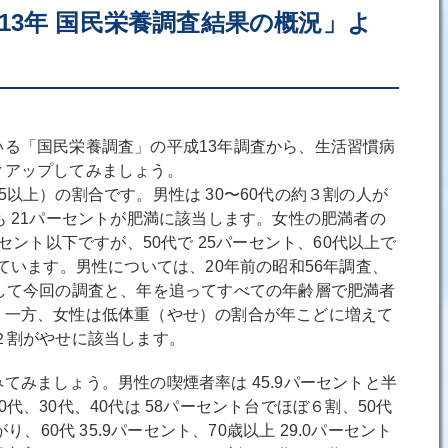
13年 国民栄養調査結果の概況」よ
る「国民栄養調査」の平成13年調査から、生活習慣病
クアップしてみましょう。
以上）の割合です。男性は 30〜60代の約３割の人が
も 21パーセントが肥満に該当します。女性の肥満者の
ーセント以下ですが、50代で 25パーセント、60代以上で
っています。男性については、20年前の昭和56年調査、
して今回の調査と、年を追ってすべての年齢層で肥満者
。一方、女性は低体重（やせ）の割合が年こどに増えて
２割がやせに該当します。
みましょう。男性の喫煙者率は 45.9パーセントと半
代、30代、40代は 58パーセント台でほぼ６割、50代
り、60代 35.9パーセント、70歳以上 29.0パーセント