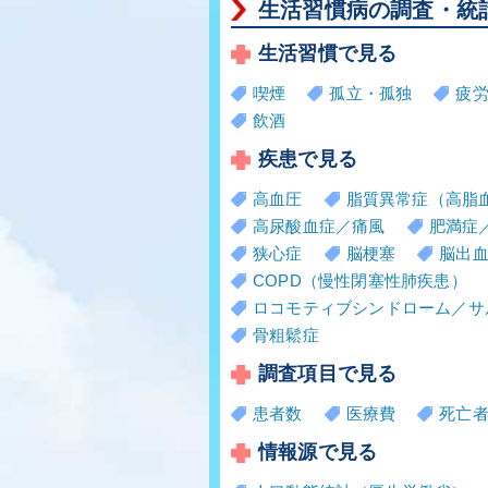
生活習慣病の調査・統
生活習慣で見る
喫煙
孤立・孤独
疲
飲酒
疾患で見る
高血圧
脂質異常症（高脂
高尿酸血症／痛風
肥満症
狭心症
脳梗塞
脳出
COPD（慢性閉塞性肺疾患）
ロコモティブシンドローム／サ
骨粗鬆症
調査項目で見る
患者数
医療費
死亡
情報源で見る