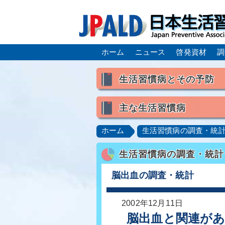
ホーム
ニュース
啓発資材
調
生活習慣病とその予防
生活習慣病とは
主な生活習慣病
喫煙
食生活
飲酒
高血圧
脂質異常症（高脂
ホーム
生活習慣病の調査・統
肥満症／メタボリックシンドロ
生活習慣病の調査・統計
脂肪肝／NAFLD／NASH
ロコモティブシンドローム／サ
脳出血の調査・統計
2002年12月11日
脳出血と関連が