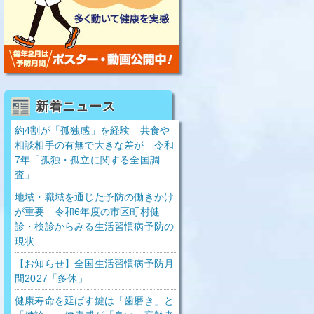
新着ニュース
約4割が「孤独感」を経験 共食や
相談相手の有無で大きな差が 令和
7年「孤独・孤立に関する全国調
査」
地域・職域を通じた予防の働きかけ
が重要 令和6年度の市区町村健
診・検診からみる生活習慣病予防の
現状
【お知らせ】全国生活習慣病予防月
間2027「多休」
健康寿命を延ばす鍵は「歯磨き」と