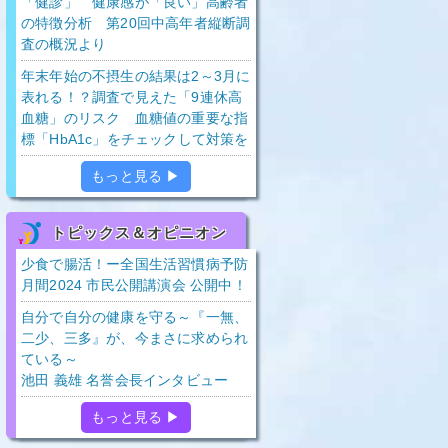
「健診」 健康感が「良い」高齢者
の特徴分析 第20回中高年者縦断調
査の概況より
年末年始の不摂生の結果は2～3月に
表れる！？調査で見えた「9連休高
血糖」のリスク 血糖値の重要な指
標「HbA1c」をチェックして対策を
もっと見る ▶
トピックス＆オピニオン
少食で腸活！ー全国生活習慣病予防
月間2024 市民公開講演会 公開中！
自分で自分の健康を守る～『一無、
二少、三多』が、今まさに求められ
ている～
池田 義雄 名誉会長インタビュー
もっと見る ▶