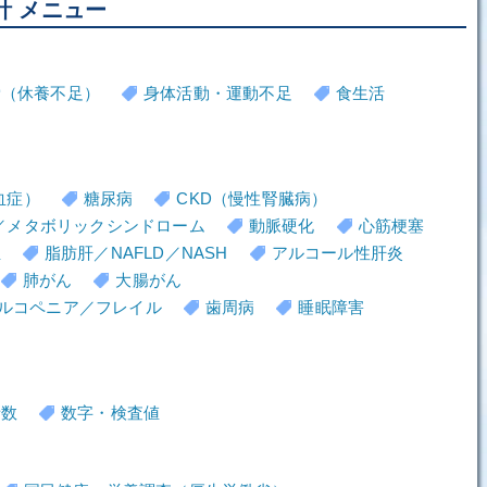
計 メニュー
労（休養不足）
身体活動・運動不足
食生活
血症）
糖尿病
CKD（慢性腎臓病）
／メタボリックシンドローム
動脈硬化
心筋梗塞
血
脂肪肝／NAFLD／NASH
アルコール性肝炎
肺がん
大腸がん
ルコペニア／フレイル
歯周病
睡眠障害
者数
数字・検査値