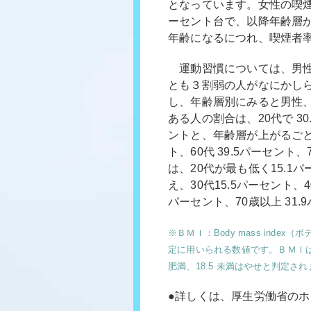
となっています。女性の喫煙者
ーセント台で、以降年齢層
年齢になるにつれ、喫煙者
運動習慣については、男性の 
とも３割弱の人がなにかし
し、年齢層別にみると男性
ある人の割合は、20代で 30.
ントと、年齢層が上がるごとに
ト、60代 39.5パーセント
は、20代が最も低く15.
え、30代15.5パーセント、40
パーセント、70歳以上 31
※ＢＭＩ：Body mass ind
定に用いられる数値です。ＢＭＩは、体重 
肥満、18.5 未満はやせと判定さ
●詳しくは、厚生労働省の