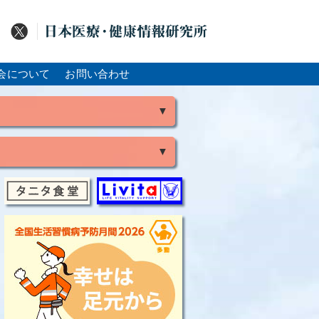
会について
お問い合わせ
▼
▼
風
脳出血
大腸がん
骨粗鬆症