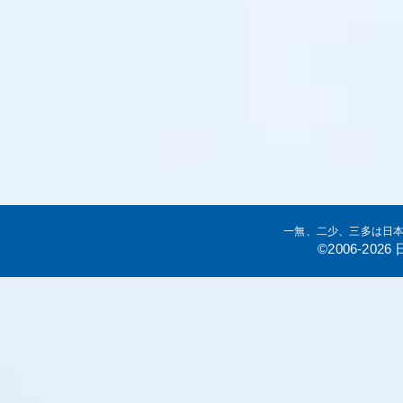
一無、二少、三多は日
©2006-20