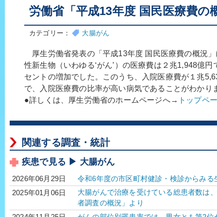
労働省「平成13年度 国民医療費の
カテゴリー：
大腸がん
厚生労働省発表の「平成13年度 国民医療費の概況」
性新生物（いわゆる‘がん’）の医療費は２兆1,948億円
セントの増加でした。このうち、入院医療費が１兆5,635
で、入院医療費の比率が高い病気であることがわかり
●詳しくは、厚生労働省のホームページへ→
トップペ
関連する調査・統計
疾患で見る ▶ 大腸がん
令和6年度の市区町村健診・検診からみる
2026年06月29日
大腸がんで治療を受けている総患者数は、56万3
2025年01月06日
者調査の概況」より
がんの部位別罹患率では、男女とも第2位
2024年11月25日