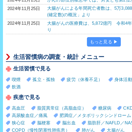
大腸がんによる年間死亡者数は、5万3,088人
2024年11月25日
(確定数)の概況」より
大腸がんの医療費は、5,872億円 令和4年
2024年11月25日
り
もっと見る ▶
生活習慣病の調査・統計 メニュー
生活習慣で見る
喫煙
孤立・孤独
疲労（休養不足）
身体活
飲酒
疾患で見る
高血圧
脂質異常症（高脂血症）
糖尿病
CK
高尿酸血症／痛風
肥満症／メタボリックシンドローム
狭心症
脳梗塞
脳出血
脂肪肝／NAFLD／NA
COPD（慢性閉塞性肺疾患）
肺がん
大腸がん