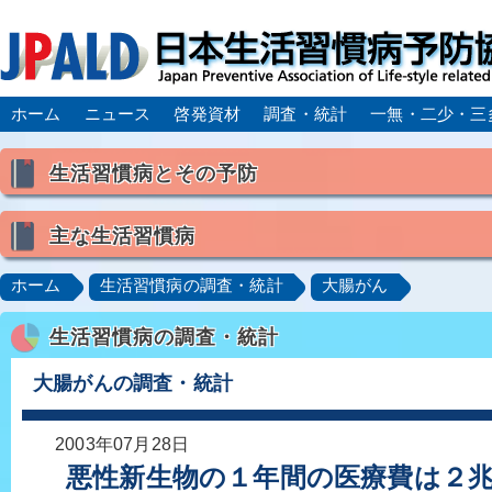
ホーム
ニュース
啓発資材
調査・統計
一無・二少・三
生活習慣病とその予防
生活習慣病とは
主な生活習慣病
喫煙
食生活
飲酒
身体活動・運動不足
高血圧
脂質異常症（高脂血症）
糖尿病
CK
ホーム
生活習慣病の調査・統計
大腸がん
肥満症／メタボリックシンドローム
動脈硬化
心
生活習慣病の調査・統計
脂肪肝／NAFLD／NASH
アルコール肝疾患
CO
ロコモティブシンドローム／サルコペニア／フレイル
大腸がんの調査・統計
2003年07月28日
悪性新生物の１年間の医療費は２兆1