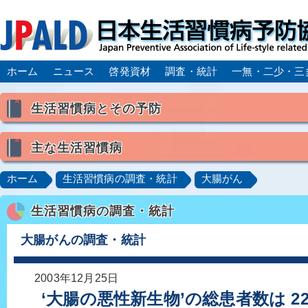
ホーム
ニュース
啓発資材
調査・統計
一無・二少・三
生活習慣病とその予防
生活習慣病とは
主な生活習慣病
喫煙
食生活
飲酒
身体活動・運動不足
高血圧
脂質異常症（高脂血症）
糖尿病
CK
ホーム
生活習慣病の調査・統計
大腸がん
肥満症／メタボリックシンドローム
動脈硬化
心
生活習慣病の調査・統計
脂肪肝／NAFLD／NASH
アルコール肝疾患
CO
ロコモティブシンドローム／サルコペニア／フレイル
大腸がんの調査・統計
2003年12月25日
‘大腸の悪性新生物’の総患者数は 