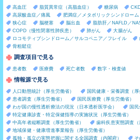
高血圧
脂質異常症（高脂血症）
糖尿病
CK
高尿酸血症／痛風
肥満症／メタボリックシンドローム
狭心症
脳梗塞
脳出血
脂肪肝／NAFLD／NA
COPD（慢性閉塞性肺疾患）
肺がん
大腸がん
ロコモティブシンドローム／サルコペニア／フレイル
骨粗鬆症
調査項目で見る
患者数
医療費
死亡者数
数字・検査値
情報源で見る
人口動態統計（厚生労働省）
国民健康・栄養調査（厚
患者調査（厚生労働省）
国民医療費（厚生労働省）
わが国の慢性透析療法の現況（日本透析医学会）
国民
特定健康診査・特定保健指導の実施状況（厚生労働省）
中高年者縦断調査（厚生労働省）
歯科疾患実態調査（
地域保健・健康増進事業報告（厚生労働省）
孤独・孤立の実態把握に関する全国調査（内閣府）
そ