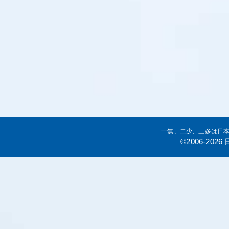
一無、二少、三多は日
©2006-20