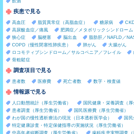
飲酒
疾患で見る
高血圧
脂質異常症（高脂血症）
糖尿病
CK
高尿酸血症／痛風
肥満症／メタボリックシンドローム
狭心症
脳梗塞
脳出血
脂肪肝／NAFLD／NA
COPD（慢性閉塞性肺疾患）
肺がん
大腸がん
ロコモティブシンドローム／サルコペニア／フレイル
骨粗鬆症
調査項目で見る
患者数
医療費
死亡者数
数字・検査値
情報源で見る
人口動態統計（厚生労働省）
国民健康・栄養調査（厚
患者調査（厚生労働省）
国民医療費（厚生労働省）
わが国の慢性透析療法の現況（日本透析医学会）
国民
特定健康診査・特定保健指導の実施状況（厚生労働省）
中高年者縦断調査（厚生労働省）
歯科疾患実態調査（