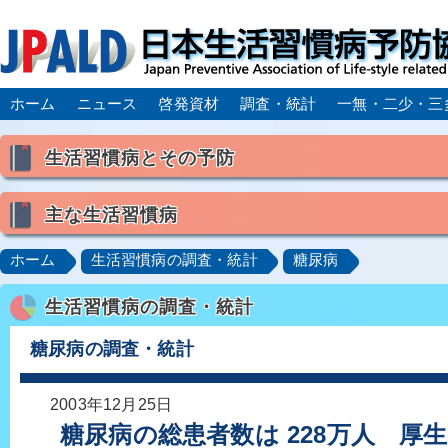
ホーム
ニュース
啓発資材
調査・統計
一無・二少・三
生活習慣病とその予防
生活習慣病とは
主な生活習慣病
喫煙
食生活
飲酒
身体活動・運動不足
高血圧
脂質異常症（高脂血症）
糖尿病
CK
ホーム
生活習慣病の調査・統計
糖尿病
肥満症／メタボリックシンドローム
動脈硬化
心
生活習慣病の調査・統計
脂肪肝／NAFLD／NASH
アルコール肝疾患
CO
ロコモティブシンドローム／サルコペニア／フレイル
糖尿病の調査・統計
2003年12月25日
糖尿病の総患者数は 228万人 厚