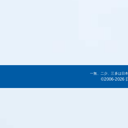
一無、二少、三多は日
©2006-20