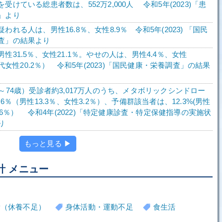
受けている総患者数は、552万2,000人 令和5年(2023)「患
」より
われる人は、男性16.8％、女性8.9％ 令和5年(2023) 「国民
査」の結果より
性31.5％、女性21.1％。やせの人は、男性4.4％、女性
0歳代女性20.2％） 令和5年(2023)「国民健康・栄養調査」の結果
～74歳）受診者約3,017万人のうち、メタボリックシンドロー
.6％（男性13.3％、女性3.2％）、予備群該当者は、12.3%(男性
2.6％） 令和4年(2022)「特定健康診査・特定保健指導の実施状
り
もっと見る ▶
計 メニュー
労（休養不足）
身体活動・運動不足
食生活