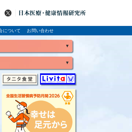
会について
お問い合わせ
▼
▼
風
脳出血
大腸がん
骨粗鬆症