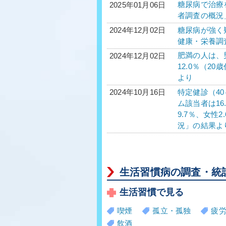
糖尿病で治療を
2025年01月06日
者調査の概況
糖尿病が強く疑
2024年12月02日
健康・栄養調
肥満の人は、男
2024年12月02日
12.0％（2
より
特定健診（40
2024年10月16日
ム該当者は16
9.7％、女性
況」の結果よ
生活習慣病の調査・統
生活習慣で見る
喫煙
孤立・孤独
疲
飲酒