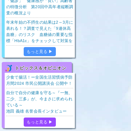
「健診」 健康感が「良い」高齢者
の特徴分析 第20回中高年者縦断調
査の概況より
年末年始の不摂生の結果は2～3月に
表れる！？調査で見えた「9連休高
血糖」のリスク 血糖値の重要な指
標「HbA1c」をチェックして対策を
もっと見る ▶
トピックス＆オピニオン
少食で腸活！ー全国生活習慣病予防
月間2024 市民公開講演会 公開中！
自分で自分の健康を守る～『一無、
二少、三多』が、今まさに求められ
ている～
池田 義雄 名誉会長インタビュー
もっと見る ▶