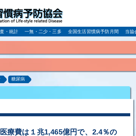
査・統計
一無・二少・三多
全国生活習慣病予防月間
当協
身体活動・運動不足
疲労（休養不足）
孤立・孤独
血症）
糖尿病
CKD（慢性腎臓病）
高尿酸血症／痛
計
糖尿病
ーム
動脈硬化
心筋梗塞
狭心症
脳梗塞
アルコール肝疾患
COPD（慢性閉塞性肺疾患）
肺がん
ルコペニア／フレイル
歯周病
療費は１兆1,465億円で、2.4％の