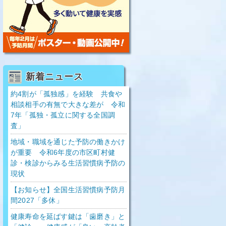
新着ニュース
約4割が「孤独感」を経験 共食や
相談相手の有無で大きな差が 令和
7年「孤独・孤立に関する全国調
査」
地域・職域を通じた予防の働きかけ
が重要 令和6年度の市区町村健
診・検診からみる生活習慣病予防の
現状
【お知らせ】全国生活習慣病予防月
間2027「多休」
健康寿命を延ばす鍵は「歯磨き」と