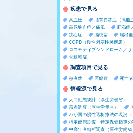
疾患で見る
高血圧
脂質異常症（高脂
高尿酸血症／痛風
肥満症
狭心症
脳梗塞
脳出
COPD（慢性閉塞性肺疾患）
ロコモティブシンドローム／サ
骨粗鬆症
調査項目で見る
患者数
医療費
死亡
情報源で見る
人口動態統計（厚生労働省）
患者調査（厚生労働省）
わが国の慢性透析療法の現況（
特定健康診査・特定保健指導の
中高年者縦断調査（厚生労働省