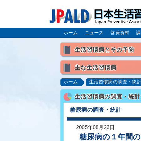
ホーム
ニュース
啓発資材
調
生活習慣病とその予防
生活習慣病とは
主な生活習慣病
喫煙
食生活
飲酒
高血圧
脂質異常症（高脂
ホーム
生活習慣病の調査・統
肥満症／メタボリックシンドロ
生活習慣病の調査・統計
脂肪肝／NAFLD／NASH
ロコモティブシンドローム／サ
糖尿病の調査・統計
2005年08月23日
糖尿病の１年間の医