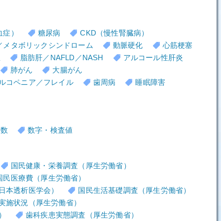
血症）
糖尿病
CKD（慢性腎臓病）
／メタボリックシンドローム
動脈硬化
心筋梗塞
血
脂肪肝／NAFLD／NASH
アルコール性肝炎
肺がん
大腸がん
ルコペニア／フレイル
歯周病
睡眠障害
者数
数字・検査値
国民健康・栄養調査（厚生労働省）
国民医療費（厚生労働省）
日本透析医学会）
国民生活基礎調査（厚生労働省）
実施状況（厚生労働省）
）
歯科疾患実態調査（厚生労働省）