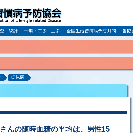
査・統計
一無・二少・三多
全国生活習慣病予防月間
当協
身体活動・運動不足
疲労（休養不足）
孤立・孤独
血症）
糖尿病
CKD（慢性腎臓病）
高尿酸血症／痛
計
糖尿病
ーム
動脈硬化
心筋梗塞
狭心症
脳梗塞
アルコール肝疾患
COPD（慢性閉塞性肺疾患）
肺がん
ルコペニア／フレイル
歯周病
さんの随時血糖の平均は、男性15