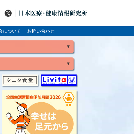
会について
お問い合わせ
▼
▼
風
脳出血
大腸がん
骨粗鬆症