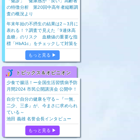
「健診」 健康感が「良い」高齢者
の特徴分析 第20回中高年者縦断調
査の概況より
年末年始の不摂生の結果は2～3月に
表れる！？調査で見えた「9連休高
血糖」のリスク 血糖値の重要な指
標「HbA1c」をチェックして対策を
もっと見る ▶
トピックス＆オピニオン
少食で腸活！ー全国生活習慣病予防
月間2024 市民公開講演会 公開中！
自分で自分の健康を守る～『一無、
二少、三多』が、今まさに求められ
ている～
池田 義雄 名誉会長インタビュー
もっと見る ▶