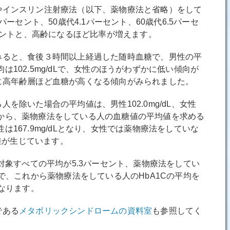
インスリン注射療法（以下、薬物療法と省略）をして
パーセント、50歳代4.1パーセント、60歳代6.5パーセ
ーセントと、高齢になるほど比率が増えます。
ると、食後３時間以上経過した随時血糖で、男性の平
の平均は102.5mg/dLで、女性のほうがわずかに低い傾向が
に高年齢層ほど血糖が高くなる傾向がみられました。
除いた場合の平均値は、男性102.0mg/dL、女性
の数値から、薬物療法をしている人の血糖値の平均値を求める
、女性は167.9mg/dLとなり、女性では薬物療法をしていな
の差が生じています。
対象すべての平均が5.3パーセント、薬物療法をしてい
トで、これから薬物療法をしている人のHbA1Cの平均を
となります。
である
メタボリックシンドロームの資料室
も参照してく