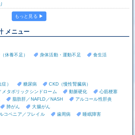
り
もっと見る ▶
計 メニュー
労（休養不足）
身体活動・運動不足
食生活
血症）
糖尿病
CKD（慢性腎臓病）
／メタボリックシンドローム
動脈硬化
心筋梗塞
血
脂肪肝／NAFLD／NASH
アルコール性肝炎
肺がん
大腸がん
ルコペニア／フレイル
歯周病
睡眠障害