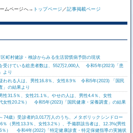
ホームページへ→
トップページ
／
記事掲載ページ
市区町村健診・検診からみる生活習慣病予防の現状
受けている総患者数は、552万2,000人 令和5年(2023)「患
」より
われる人は、男性16.8％、女性8.9％ 令和5年(2023) 「国民
査」の結果より
性31.5％、女性21.1％。やせの人は、男性4.4％、女性
0歳代女性20.2％） 令和5年(2023)「国民健康・栄養調査」の結果
～74歳）受診者約3,017万人のうち、メタボリックシンドロー
.6％（男性13.3％、女性3.2％）、予備群該当者は、12.3%(男性
2.6％） 令和4年(2022)「特定健康診査・特定保健指導の実施状