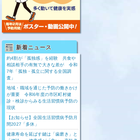
新着ニュース
約4割が「孤独感」を経験 共食や
相談相手の有無で大きな差が 令和
7年「孤独・孤立に関する全国調
査」
地域・職域を通じた予防の働きかけ
が重要 令和6年度の市区町村健
診・検診からみる生活習慣病予防の
現状
【お知らせ】全国生活習慣病予防月
間2027「多休」
健康寿命を延ばす鍵は「歯磨き」と