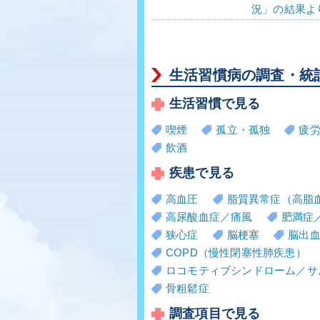
況」の結果よ
生活習慣病の調査・統
生活習慣で見る
喫煙
孤立・孤独
疲
飲酒
疾患で見る
高血圧
脂質異常症（高脂
高尿酸血症／痛風
肥満症
狭心症
脳梗塞
脳出
COPD（慢性閉塞性肺疾患）
ロコモティブシンドローム／サ
骨粗鬆症
調査項目で見る