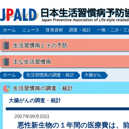
ホーム
ニュース
啓発資材
調査・統計
一無・二少・三
生活習慣病とその予防
生活習慣病とは
主な生活習慣病
喫煙
食生活
飲酒
身体活動・運動不足
高血圧
脂質異常症（高脂血症）
糖尿病
CK
ホーム
生活習慣病の調査・統計
大腸がん
肥満症／メタボリックシンドローム
動脈硬化
心
生活習慣病の調査・統計
脂肪肝／NAFLD／NASH
アルコール肝疾患
CO
ロコモティブシンドローム／サルコペニア／フレイル
大腸がんの調査・統計
2007年09月03日
悪性新生物の１年間の医療費は、前年