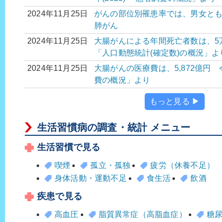
2024年11月25日
がんの部位別罹患率では、男女とも
肺がん
2024年11月25日
大腸がんによる年間死亡者数は、5万3,0
「人口動態統計(確定数)の概況」よ
2024年11月25日
大腸がんの医療費は、5,872億円 令
費の概況」より
もっと見る ▶
生活習慣病の調査・統計 メニュー
生活習慣で見る
喫煙
孤立・孤独
疲労（休養不足）
身体活動・運動不足
食生活
飲酒
疾患で見る
高血圧
脂質異常症（高脂血症）
糖