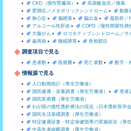
CKD（慢性腎臓病）
高尿酸血症／痛風
肥満症／メタボリックシンドローム
動脈
狭心症
脳梗塞
脳出血
脂肪肝／N
アルコール性肝炎
COPD（慢性閉塞性肺
大腸がん
ロコモティブシンドローム／サ
歯周病
睡眠障害
骨粗鬆症
調査項目で見る
患者数
医療費
死亡者数
数字・
情報源で見る
人口動態統計（厚生労働省）
国民健康・栄養調査（厚生労働省）
患者
国民医療費（厚生労働省）
わが国の慢性透析療法の現況（日本透析医学
国民生活基礎調査（厚生労働省）
特定健康診査・特定保健指導の実施状況（厚
中高年者縦断調査（厚生労働省）