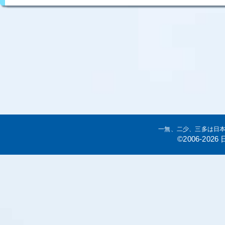
一無、二少、三多は日
©2006-20