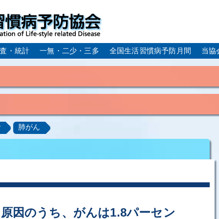
査・統計
一無・二少・三多
全国生活習慣病予防月間
当協
身体活動・運動不足
疲労（休養不足）
孤立・孤独
血症）
糖尿病
CKD（慢性腎臓病）
高尿酸血症／痛
計
肺がん
ーム
動脈硬化
心筋梗塞
狭心症
脳梗塞
アルコール肝疾患
COPD（慢性閉塞性肺疾患）
肺がん
ルコペニア／フレイル
歯周病
原因のうち、がんは1.8パーセン