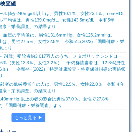
・検査値
値が240mg/dL以上は、男性10.1％、女性23.1％。non-HDL
均値は、男性139.0mg/dL、女性143.5mg/dL 令和5年
国民健康・栄養調査」の結果より
血圧の平均値は、男性131.6mmHg、女性126.2mmHg。
以上は、男性27.5％、女性22.5％ 令和5年(2023)「国民健康・栄
果より
～74歳）受診者約3,017万人のうち、メタボリックシンドロー
.6％（男性13.3％、女性3.2％）、予備群該当者は、12.3%(男性
2.6％） 令和4年(2022)「特定健康診査・特定保健指導の実施状
り
高齢者の低栄養傾向の人は、男性12.9％、女性22.0％ 令和４年
国民健康・栄養調査」の結果より
40mmHg 以上の者の割合は男性37.0％、女性で27.8％
017) 「国民健康・栄養調査」より
もっと見る ▶