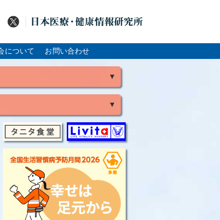
会について
お問い合わせ
▼
▼
風
脳出血
大腸がん
骨粗鬆症