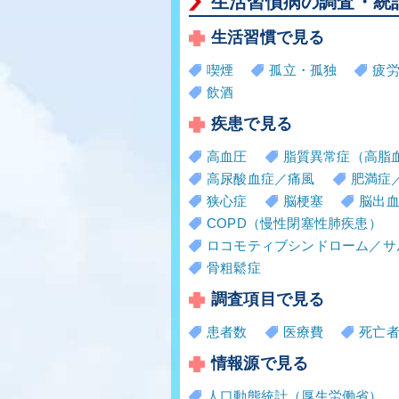
生活習慣病の調査・統
生活習慣で見る
喫煙
孤立・孤独
疲
飲酒
疾患で見る
高血圧
脂質異常症（高脂
高尿酸血症／痛風
肥満症
狭心症
脳梗塞
脳出
COPD（慢性閉塞性肺疾患）
ロコモティブシンドローム／サ
骨粗鬆症
調査項目で見る
患者数
医療費
死亡
情報源で見る
人口動態統計（厚生労働省）