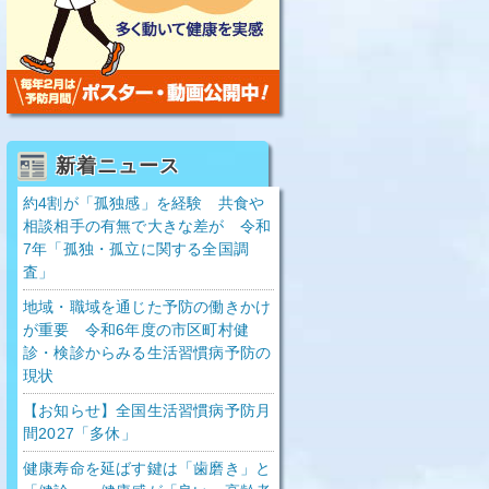
新着ニュース
約4割が「孤独感」を経験 共食や
相談相手の有無で大きな差が 令和
7年「孤独・孤立に関する全国調
査」
地域・職域を通じた予防の働きかけ
が重要 令和6年度の市区町村健
診・検診からみる生活習慣病予防の
現状
【お知らせ】全国生活習慣病予防月
間2027「多休」
健康寿命を延ばす鍵は「歯磨き」と