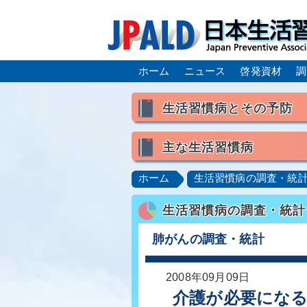
ホーム
ニュース
啓発資材
調
生活習慣病とその予防
生活習慣病とは
主な生活習慣病
喫煙
食生活
飲酒
高血圧
脂質異常症（高脂
ホーム
生活習慣病の調査・統
肥満症／メタボリックシンドロ
生活習慣病の調査・統計
脂肪肝／NAFLD／NASH
ロコモティブシンドローム／サ
肺がんの調査・統計
2008年09月09日
介護が必要になる