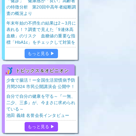
「健診」 健康感が「良い」高齢者
の特徴分析 第20回中高年者縦断調
査の概況より
年末年始の不摂生の結果は2～3月に
表れる！？調査で見えた「9連休高
血糖」のリスク 血糖値の重要な指
標「HbA1c」をチェックして対策を
もっと見る ▶
トピックス＆オピニオン
少食で腸活！ー全国生活習慣病予防
月間2024 市民公開講演会 公開中！
自分で自分の健康を守る～『一無、
二少、三多』が、今まさに求められ
ている～
池田 義雄 名誉会長インタビュー
もっと見る ▶