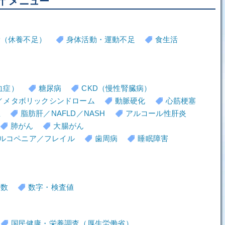
計 メニュー
労（休養不足）
身体活動・運動不足
食生活
血症）
糖尿病
CKD（慢性腎臓病）
／メタボリックシンドローム
動脈硬化
心筋梗塞
血
脂肪肝／NAFLD／NASH
アルコール性肝炎
肺がん
大腸がん
ルコペニア／フレイル
歯周病
睡眠障害
者数
数字・検査値
国民健康・栄養調査（厚生労働省）