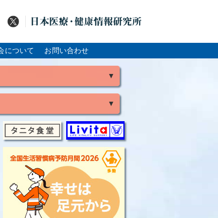
会について
お問い合わせ
▼
▼
風
脳出血
大腸がん
骨粗鬆症