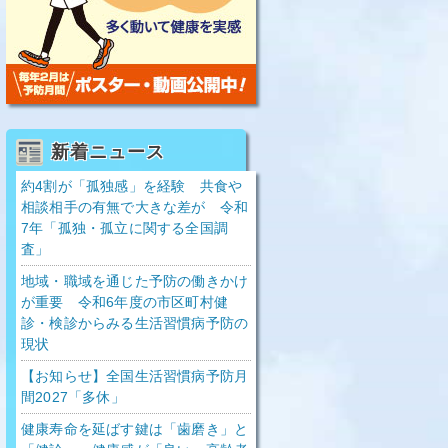
新着ニュース
約4割が「孤独感」を経験 共食や
相談相手の有無で大きな差が 令和
7年「孤独・孤立に関する全国調
査」
地域・職域を通じた予防の働きかけ
が重要 令和6年度の市区町村健
診・検診からみる生活習慣病予防の
現状
【お知らせ】全国生活習慣病予防月
間2027「多休」
健康寿命を延ばす鍵は「歯磨き」と