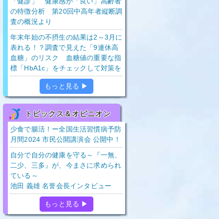
「健診」 健康感が「良い」高齢者
の特徴分析 第20回中高年者縦断調
査の概況より
年末年始の不摂生の結果は2～3月に
表れる！？調査で見えた「9連休高
血糖」のリスク 血糖値の重要な指
標「HbA1c」をチェックして対策を
もっと見る ▶
トピックス＆オピニオン
少食で腸活！ー全国生活習慣病予防
月間2024 市民公開講演会 公開中！
自分で自分の健康を守る～『一無、
二少、三多』が、今まさに求められ
ている～
池田 義雄 名誉会長インタビュー
もっと見る ▶