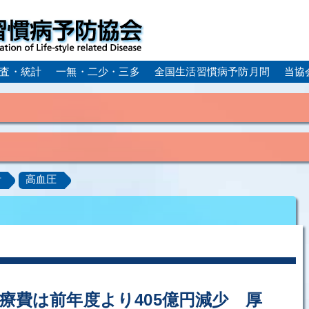
査・統計
一無・二少・三多
全国生活習慣病予防月間
当協
身体活動・運動不足
疲労（休養不足）
孤立・孤独
血症）
糖尿病
CKD（慢性腎臓病）
高尿酸血症／痛
計
高血圧
ーム
動脈硬化
心筋梗塞
狭心症
脳梗塞
アルコール肝疾患
COPD（慢性閉塞性肺疾患）
肺がん
ルコペニア／フレイル
歯周病
療費は前年度より405億円減少 厚