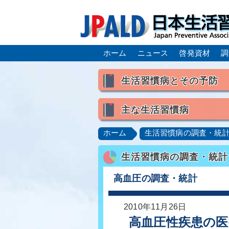
ホーム
ニュース
啓発資材
調
生活習慣病とその予防
生活習慣病とは
主な生活習慣病
喫煙
食生活
飲酒
高血圧
脂質異常症（高脂
ホーム
生活習慣病の調査・統
肥満症／メタボリックシンドロ
生活習慣病の調査・統計
脂肪肝／NAFLD／NASH
ロコモティブシンドローム／サ
高血圧の調査・統計
2010年11月26日
高血圧性疾患の医