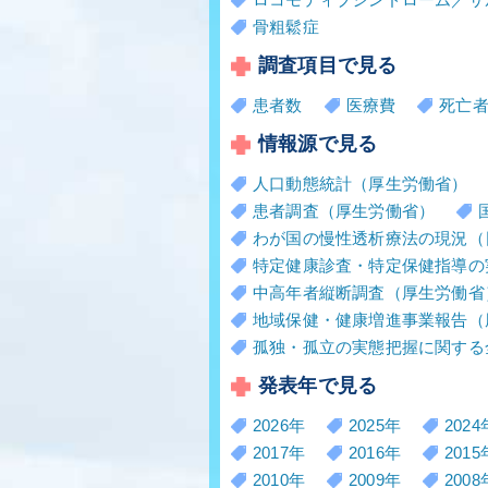
骨粗鬆症
調査項目で見る
患者数
医療費
死亡
情報源で見る
人口動態統計（厚生労働省）
患者調査（厚生労働省）
わが国の慢性透析療法の現況（
特定健康診査・特定保健指導の
中高年者縦断調査（厚生労働省
地域保健・健康増進事業報告（
孤独・孤立の実態把握に関する
発表年で見る
2026年
2025年
2024
2017年
2016年
2015
2010年
2009年
2008