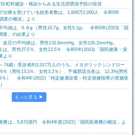
市区町村健診・検診からみる生活習慣病予防の現状
治療を受けている総患者数は、1,609万2,000人 令和5年
患者調査の概況」より
値は、9.８g （男性10.7g、女性9.1g） 令和5年(2023)「国
調査」の結果より
血圧の平均値は、男性131.6mmHg、女性126.2mmHg。
以上は、男性27.5％、女性22.5％ 令和5年(2023)「国民健康・栄
果より
～74歳）受診者約3,017万人のうち、メタボリックシンドロー
.6％（男性13.3％、女性3.2％）、予備群該当者は、12.3%(男性
2.6％） 令和4年(2022)「特定健康診査・特定保健指導の実施状
り
もっと見る ▶
費は、5,872億円 令和4年度(2022)「国民医療費の概況」よ