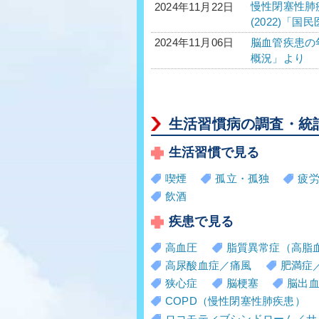
慢性閉塞性肺疾
2024年11月22日
(2022)「
脳血管疾患の年
2024年11月06日
概況」より
生活習慣病の調査・統
生活習慣で見る
喫煙
孤立・孤独
疲
飲酒
疾患で見る
高血圧
脂質異常症（高脂
高尿酸血症／痛風
肥満症
狭心症
脳梗塞
脳出
COPD（慢性閉塞性肺疾患）
ロコモティブシンドローム／サ