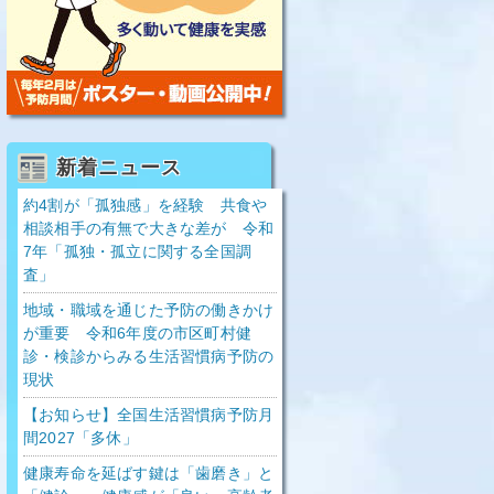
新着ニュース
約4割が「孤独感」を経験 共食や
相談相手の有無で大きな差が 令和
7年「孤独・孤立に関する全国調
査」
地域・職域を通じた予防の働きかけ
が重要 令和6年度の市区町村健
診・検診からみる生活習慣病予防の
現状
【お知らせ】全国生活習慣病予防月
間2027「多休」
健康寿命を延ばす鍵は「歯磨き」と