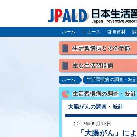
ホーム
ニュース
啓発資材
調
生活習慣病とその予防
生活習慣病とは
主な生活習慣病
喫煙
食生活
飲酒
高血圧
脂質異常症（高脂
ホーム
生活習慣病の調査・統
肥満症／メタボリックシンドロ
生活習慣病の調査・統計
脂肪肝／NAFLD／NASH
ロコモティブシンドローム／サ
大腸がんの調査・統計
2012年09月13日
「大腸がん」による