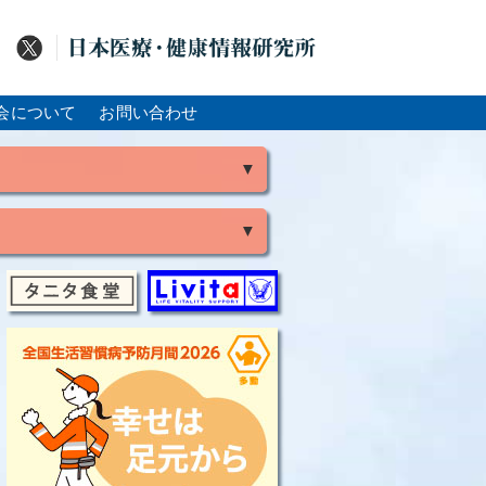
会について
お問い合わせ
▼
▼
風
脳出血
大腸がん
骨粗鬆症