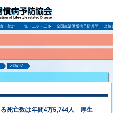
査・統計
一無・二少・三多
全国生活習慣病予防月間
当協
身体活動・運動不足
疲労（休養不足）
孤立・孤独
血症）
糖尿病
CKD（慢性腎臓病）
高尿酸血症／痛
計
大腸がん
ーム
動脈硬化
心筋梗塞
狭心症
脳梗塞
アルコール肝疾患
COPD（慢性閉塞性肺疾患）
肺がん
ルコペニア／フレイル
歯周病
死亡数は年間4万5,744人 厚生