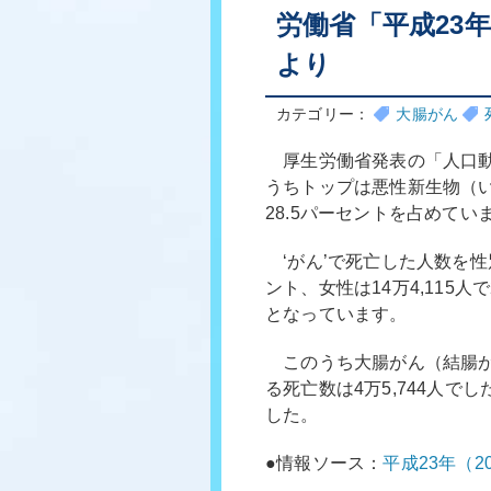
労働省「平成23
より
カテゴリー：
大腸がん
厚生労働省発表の「人口動
うちトップは悪性新生物（いわ
28.5パーセントを占めてい
‘がん’で死亡した人数を性別
ント、女性は14万4,115
となっています。
このうち大腸がん（結腸が
る死亡数は4万5,744人でし
した。
●情報ソース：
平成23年（