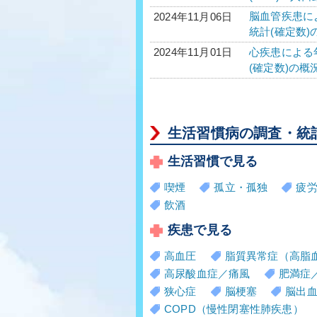
脳血管疾患によ
2024年11月06日
統計(確定数)
心疾患による年
2024年11月01日
(確定数)の概
生活習慣病の調査・統
生活習慣で見る
喫煙
孤立・孤独
疲
飲酒
疾患で見る
高血圧
脂質異常症（高脂
高尿酸血症／痛風
肥満症
狭心症
脳梗塞
脳出
COPD（慢性閉塞性肺疾患）