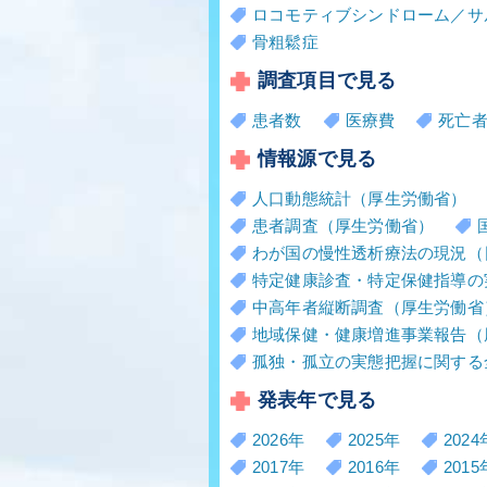
ロコモティブシンドローム／サ
骨粗鬆症
調査項目で見る
患者数
医療費
死亡
情報源で見る
人口動態統計（厚生労働省）
患者調査（厚生労働省）
わが国の慢性透析療法の現況（
特定健康診査・特定保健指導の
中高年者縦断調査（厚生労働省
地域保健・健康増進事業報告（
孤独・孤立の実態把握に関する
発表年で見る
2026年
2025年
2024
2017年
2016年
2015