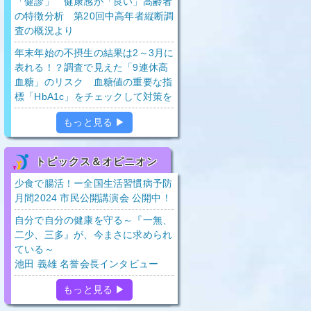
「健診」 健康感が「良い」高齢者
の特徴分析 第20回中高年者縦断調
査の概況より
年末年始の不摂生の結果は2～3月に
表れる！？調査で見えた「9連休高
血糖」のリスク 血糖値の重要な指
標「HbA1c」をチェックして対策を
もっと見る ▶
トピックス＆オピニオン
少食で腸活！ー全国生活習慣病予防
月間2024 市民公開講演会 公開中！
自分で自分の健康を守る～『一無、
二少、三多』が、今まさに求められ
ている～
池田 義雄 名誉会長インタビュー
もっと見る ▶