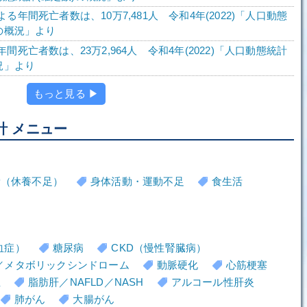
る年間死亡者数は、10万7,481人 令和4年(2022)「人口動態
の概況」より
間死亡者数は、23万2,964人 令和4年(2022)「人口動態統計
況」より
もっと見る ▶
計 メニュー
労（休養不足）
身体活動・運動不足
食生活
血症）
糖尿病
CKD（慢性腎臓病）
／メタボリックシンドローム
動脈硬化
心筋梗塞
血
脂肪肝／NAFLD／NASH
アルコール性肝炎
肺がん
大腸がん