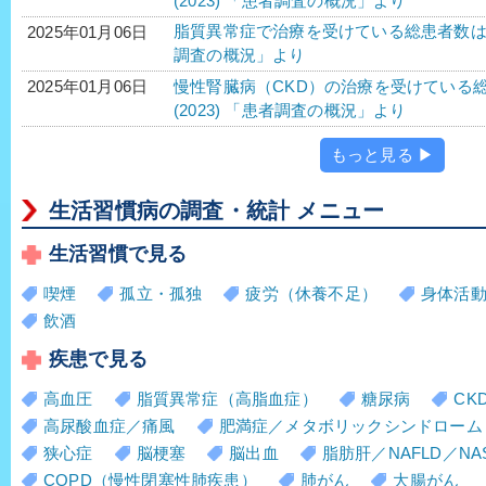
(2023) 「患者調査の概況」より
脂質異常症で治療を受けている総患者数は、40
2025年01月06日
調査の概況」より
慢性腎臓病（CKD）の治療を受けている総患
2025年01月06日
(2023) 「患者調査の概況」より
もっと見る ▶
生活習慣病の調査・統計 メニュー
生活習慣で見る
喫煙
孤立・孤独
疲労（休養不足）
身体活
飲酒
疾患で見る
高血圧
脂質異常症（高脂血症）
糖尿病
CK
高尿酸血症／痛風
肥満症／メタボリックシンドローム
狭心症
脳梗塞
脳出血
脂肪肝／NAFLD／NA
COPD（慢性閉塞性肺疾患）
肺がん
大腸がん