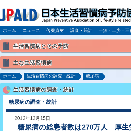
ホーム
ニュース
啓発資材
調査・統計
一無・二少・三
生活習慣病とその予防
生活習慣病とは
主な生活習慣病
喫煙
食生活
飲酒
身体活動・運動不足
高血圧
脂質異常症（高脂血症）
糖尿病
CK
ホーム
生活習慣病の調査・統計
糖尿病
肥満症／メタボリックシンドローム
動脈硬化
心
生活習慣病の調査・統計
脂肪肝／NAFLD／NASH
アルコール肝疾患
CO
ロコモティブシンドローム／サルコペニア／フレイル
糖尿病の調査・統計
2012年12月15日
糖尿病の総患者数は270万人 厚生