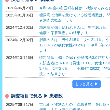
令和6年度の市区町村健診・検診からみる
2026年06月29日
糖尿病で治療を受けている総患者数は、552万2
2025年01月06日
者調査の概況」より
糖尿病が強く疑われる人は、男性16.8％、女性
2024年12月02日
健康・栄養調査」の結果より
肥満の人は、男性31.5％、女性21.1％。
2024年12月02日
12.0％（20歳代女性20.2％） 令和5年
より
特定健診（40～74歳）受診者約3,017
2024年10月16日
ム該当者は16.6％（男性13.3％、女性3.
9.7％、女性2.6％） 令和4年(2022
況」の結果より
もっと見る ▶
調査項目で見る ▶ 患者数
世代別・性別ごとの「総患者数」を比較－令
2025年06月17日
概況」より（厚生労働省）