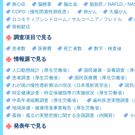
狭心症
脳梗塞
脳出血
脂肪肝／NAFLD／NA
COPD（慢性閉塞性肺疾患）
肺がん
大腸がん
ロコモティブシンドローム／サルコペニア／フレイル
骨粗鬆症
調査項目で見る
患者数
医療費
死亡者数
数字・検査値
情報源で見る
人口動態統計（厚生労働省）
国民健康・栄養調査（厚
患者調査（厚生労働省）
国民医療費（厚生労働省）
わが国の慢性透析療法の現況（日本透析医学会）
国民
特定健康診査・特定保健指導の実施状況（厚生労働省）
中高年者縦断調査（厚生労働省）
歯科疾患実態調査（
地域保健・健康増進事業報告（厚生労働省）
孤独・孤立の実態把握に関する全国調査（内閣府）
そ
発表年で見る