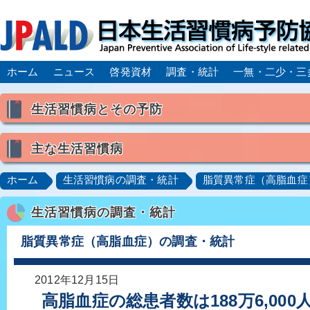
ホーム
ニュース
啓発資材
調査・統計
一無・二少・三
生活習慣病とその予防
生活習慣病とは
主な生活習慣病
喫煙
食生活
飲酒
身体活動・運動不足
高血圧
脂質異常症（高脂血症）
糖尿病
CK
ホーム
生活習慣病の調査・統計
脂質異常症（高脂血症
肥満症／メタボリックシンドローム
動脈硬化
心
生活習慣病の調査・統計
脂肪肝／NAFLD／NASH
アルコール肝疾患
CO
ロコモティブシンドローム／サルコペニア／フレイル
脂質異常症（高脂血症）の調査・統計
2012年12月15日
高脂血症の総患者数は188万6,00